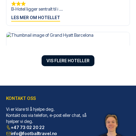
B-Hotel ligger sentralt til i ...
LES MER OM HOTELLET
VIS FLERE HOTELLER
KONTAKT OSS
Vi er klare til å hjelpe deg.
Grand Hyatt Barcelona
Kontakt oss via telefon, e-post eller chat, så
hjelper vi deg.
Velger du Grand Hyatt Barcelon...
+47 73 02 20 22
LES MER OM HOTELLET
info@footballtravel.no