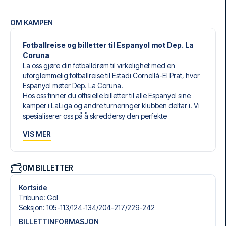
OM KAMPEN
Fotballreise og billetter til Espanyol mot Dep. La
Coruna
La oss gjøre din fotballdrøm til virkelighet med en
uforglemmelig fotballreise til Estadi Cornellà-El Prat, hvor
Espanyol møter Dep. La Coruna.
Hos oss finner du offisielle billetter til alle Espanyol sine
kamper i LaLiga og andre turneringer klubben deltar i. Vi
spesialiserer oss på å skreddersy den perfekte
fotballreisen som matcher dine individuelle ønsker og
VIS MER
behov.
Våre skreddersydde fotballreiser til Espanyol er laget for å
gi deg en opplevelse du aldri vil glemme. Du setter
sammen din egen fotballpakke, tilpasset dine preferanser.
OM BILLETTER
Velg blant et bredt utvalg av fotballbilletter, nøye utvalgte
hoteller for enhver smak og budsjett, samt fleksible fly som
Kortside
passer deg best.
Tribune
:
Gol
Når du velger billettype, kan du se hvilken seksjon du skal
Seksjon
:
105-113/​124-134/​204-217/​229-242
sitte i, og hva billetten inkluderer – spesielt hvis det er en
BILLETTINFORMASJON