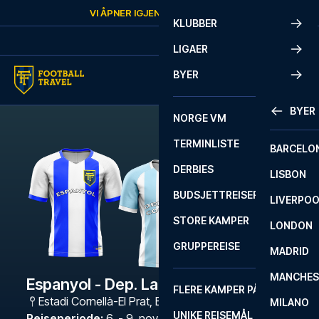
Skip to content
VI ÅPNER IGJEN
LØRDAG
KL.
10:00
KLUBBER
LIGAER
BYER
BYER
NORGE VM
TERMINLISTE
BARCELO
DERBIES
LISBON
BUDSJETTREISER
LIVERPO
STORE KAMPER
LONDON
GRUPPEREISE
MADRID
MANCHES
Espanyol - Dep. La Coruna
FLERE KAMPER PÅ ÉN REISE
Estadi Cornellà-El Prat
,
Barcelona
MILANO
UNIKE REISEMÅL
Reiseperiode
:
6. - 9. nov. 2026