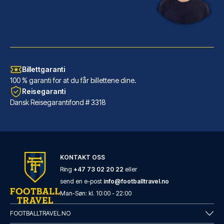
Billettgaranti
100 % garanti for at du får billettene dine.
Reisegaranti
Dansk Reisegarantifond # 3318
Generator Barcelona
KONTAKT OSS
Generator Barcelona ligger i ...
Ring
+47 73 02 20 22
eller
send en e-post
info@footballtravel.no
LES MER OM HOTELLET
Man
-
Søn
: kl.
10:00
-
22:00
FOOTBALLTRAVEL.NO