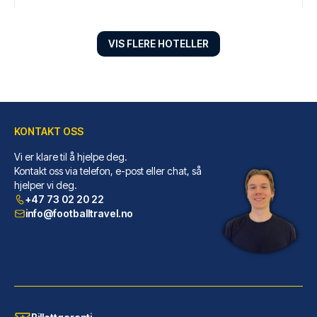
VIS FLERE HOTELLER
KONTAKT OSS
Vi er klare til å hjelpe deg.
Radisson Blu Hotel Liverpool
Kontakt oss via telefon, e-post eller chat, så
hjelper vi deg.
Når du har Radisson Blu Hotel ...
+47 73 02 20 22
LES MER OM HOTELLET
info@footballtravel.no