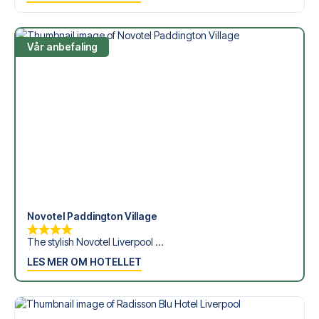
Din sikkerhet og opplevelse er vår høyeste prioritet. Vi
sørger for en problemfri bestillingsprosess, og står klare
med personlig service både før og under reisen. Vi er
Vår anbefaling
tilgjengelige på
+47 73 02 20 22
eller
her
dersom du
trenger hjelp til å bestille reisen.
Er du klar for å oppleve Everton på Hill Dickinson Stadium
mot Coventry City? Kontakt oss idag, og la oss hjelpe deg
med å realisere din fotballreisedrøm!
Novotel Paddington Village
The stylish Novotel Liverpool ...
LES MER OM HOTELLET