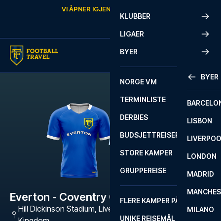
Skip to content
VI ÅPNER IGJEN
SØNDAG
KL.
10:00
KLUBBER
LIGAER
BYER
BYER
NORGE VM
TERMINLISTE
BARCELO
DERBIES
LISBON
BUDSJETTREISER
LIVERPO
STORE KAMPER
LONDON
GRUPPEREISE
MADRID
MANCHES
Everton - Coventry City
FLERE KAMPER PÅ ÉN REISE
Hill Dickinson Stadium
,
Liverpool L5 9SR, United
MILANO
UNIKE REISEMÅL
Kingdom