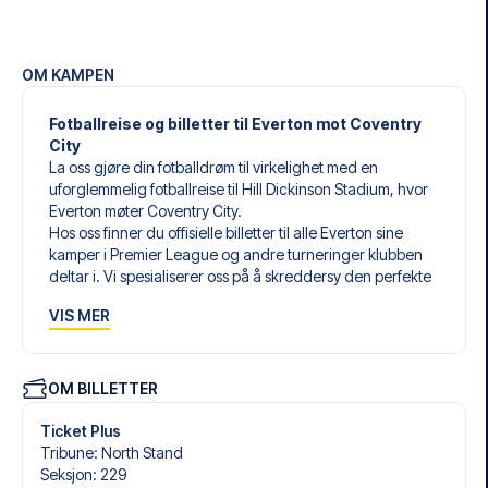
OM KAMPEN
Fotballreise og billetter til Everton mot Coventry
City
La oss gjøre din fotballdrøm til virkelighet med en
uforglemmelig fotballreise til Hill Dickinson Stadium, hvor
Everton møter Coventry City.
Hos oss finner du offisielle billetter til alle Everton sine
kamper i Premier League og andre turneringer klubben
deltar i. Vi spesialiserer oss på å skreddersy den perfekte
fotballreisen som matcher dine individuelle ønsker og
VIS MER
behov.
Våre skreddersydde fotballreiser til Everton er laget for å
gi deg en opplevelse du aldri vil glemme. Du setter
sammen din egen fotballpakke, tilpasset dine preferanser.
OM BILLETTER
Velg blant et bredt utvalg av fotballbilletter, nøye utvalgte
hoteller for enhver smak og budsjett, samt fleksible fly som
Ticket Plus
passer deg best.
Tribune
:
North Stand
Når du velger billettype, kan du se hvilken seksjon du skal
Seksjon
:
229