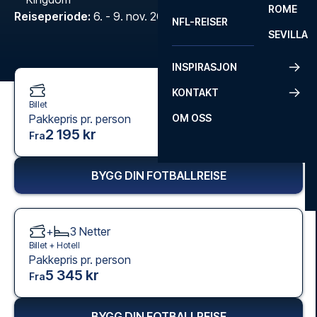
ROME
Reiseperiode
:
6. - 9. nov. 2026
NFL-REISER
SEVILLA
INSPIRASJON
KONTAKT
Billet
Pakkepris pr. person
OM OSS
2 195 kr
Fra
BYGG DIN FOTBALLREISE
+
3
Netter
Billet +
Hotell
Pakkepris pr. person
5 345 kr
Fra
BYGG DIN FOTBALLREISE