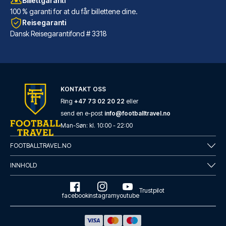
Billettgaranti
100 % garanti for at du får billettene dine.
Reisegaranti
Dansk Reisegarantifond # 3318
Hard Days Night Hotel Liverpool
KONTAKT OSS
Dersom du velger Hard Days Nig...
Ring
+47 73 02 20 22
eller
send en e-post
info@footballtravel.no
LES MER OM HOTELLET
Man
-
Søn
: kl.
10:00
-
22:00
FOOTBALLTRAVEL.NO
INNHOLD
Trustpilot
facebook
instagram
youtube