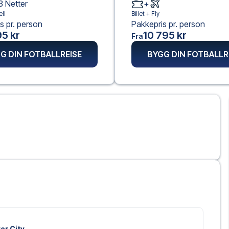
3
Netter
+
ll
Billet +
Fly
s pr. person
Pakkepris pr. person
5 kr
10 795 kr
Fra
G DIN FOTBALLREISE
BYGG DIN FOTBALLR
er City