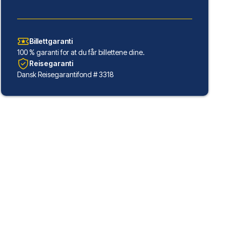
Billettgaranti
100 % garanti for at du får billettene dine.
Reisegaranti
Dansk Reisegarantifond # 3318