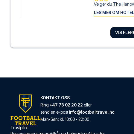
Velger du The Hanover
LES MER OM HOTE
VIS FLE
Hotel Indigo Liverp
Dersom du velger Hote
LES MER OM HOTE
Campanile Liverpoo
Velger du Campanile L
LES MER OM HOTE
KONTAKT OSS
Ring
+47 73 02 20 22
eller
send en e-post
info@footballtravel.no
Crowne Plaza Liverp
Man
-
Søn
: kl.
10:00
-
22:00
Trustpilot
Crowne Plaza Liverpoo
Personvernerklæring
Vilkår og betingelser
Alle sider