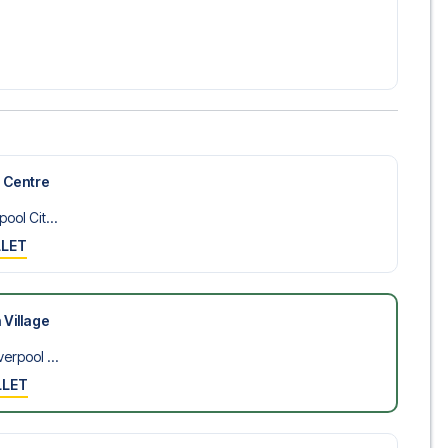
m mot Manchester City? Kontakt oss idag, og la oss hjelpe
y Centre
ool Cit...
LLET
 Village
verpool ...
LLET