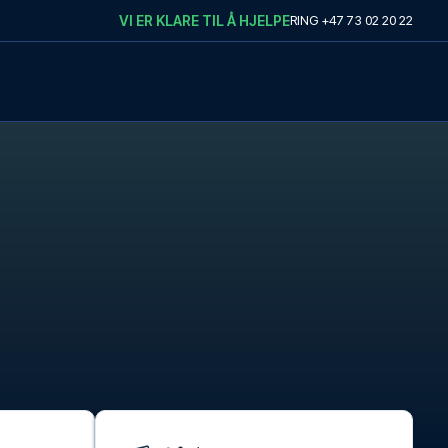
VI ER KLARE TIL Å HJELPE
RING
+47 73 02 20 22