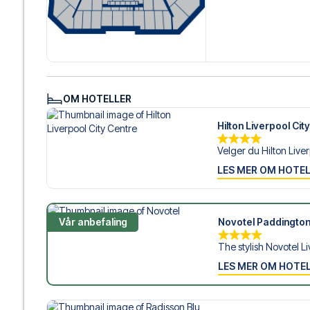
hjelp til å bestille reisen.
Er du klar for å oppleve Everton på Hill Dickinson Stadiu
deg med å realisere din fotballreisedrøm!
OM HOTELLER
Hilton Liverpool Cit
Velger du Hilton Liverp
LES MER OM HOTE
Vår anbefaling
Novotel Paddington
The stylish Novotel Li
LES MER OM HOTE