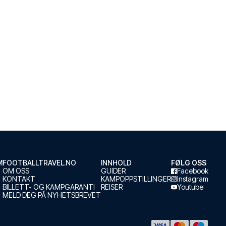
M
FOOTBALLTRAVEL.NO
INNHOLD
FØLG OSS
OM OSS
GUIDER
Facebook
KONTAKT
KAMPOPPSTILLINGER
Instagram
BILLETT- OG KAMPGARANTI
REISER
Youtube
MELD DEG PÅ NYHETSBREVET