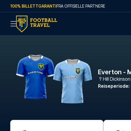
Skip to content
100% BILLETTGARANTI
FRA OFFISIELLE PARTNERE
Everton - 
Hill Dickinso
Reiseperiode
: