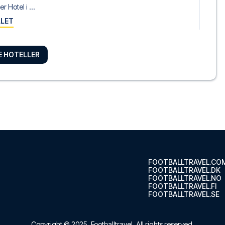
 Hotel i ...
LLET
RE HOTELLER
ool City Centre by IHG
l Indigo ...
LLET
l
iverpool ...
LLET
FOOTBALLTRAVEL.CO
FOOTBALLTRAVEL.DK
FOOTBALLTRAVEL.NO
FOOTBALLTRAVEL.FI
FOOTBALLTRAVEL.SE
ool City Centre by IHG
l City Ce...
Copyright © 2025.
Footballtravel
. All rights reserved.