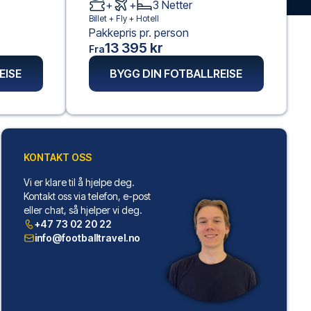
+
+
3
Netter
Billet +
Fly
+
Hotell
Pakkepris pr. person
13 395 kr
Fra
EISE
BYGG DIN FOTBALLREISE
KONTAKT OSS
Vi er klare til å hjelpe deg.
Kontakt oss via telefon, e-post
eller chat, så hjelper vi deg.
+47 73 02 20 22
info@footballtravel.no