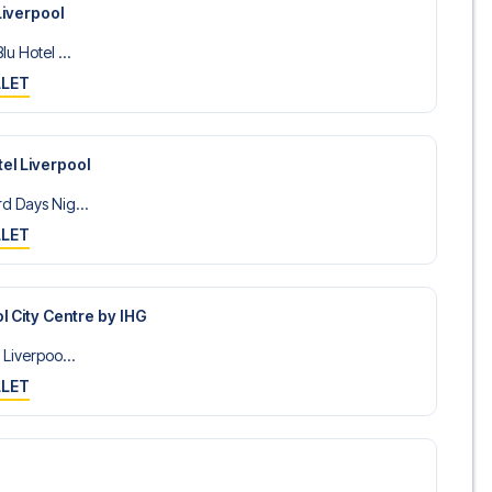
Liverpool
u Hotel ...
LLET
el Liverpool
d Days Nig...
LLET
l City Centre by IHG
 Liverpoo...
LLET