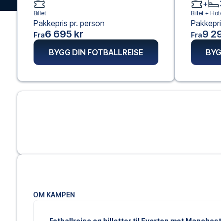
+
Billet
Billet +
Hote
Pakkepris pr. person
Pakkepri
6 695 kr
9 29
Fra
Fra
BYGG DIN FOTBALLREISE
BYG
OM KAMPEN
Fotballreise og billetter til Everton mot Manchest