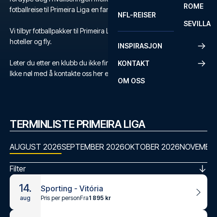
ROME
fotballreise til Primeira Liga en fantastisk opplevelse.
NFL-REISER
SEVILLA
Vi tilbyr fotballpakker til Primeira Liga med billetter, utvalgte
hoteller og fly.
INSPIRASJON
Leter du etter en klubb du ikke finner?
KONTAKT
Ikke nøl med å kontakte oss her eller på +47 73 02 20 22.
OM OSS
TERMINLISTE PRIMEIRA LIGA
AUGUST 2026
SEPTEMBER 2026
OKTOBER 2026
NOVEMBER
Filter
14.
Sporting - Vitória
Pris per person
Fra
1 895 kr
aug