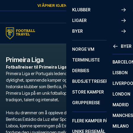
Skip to content
VI ÅPNER IGJEN
LØRDAG
KL.
10:00
KLUBBER
LIGAER
BYER
BYER
NORGE VM
Primeira Liga
TERMINLISTE
BARCELO
Fotballreiser til Primeira Liga-kamper
DERBIES
LISBON
Primeira Liga er Portugals ledende fotballiga, kjent for sin tekniske
dyktighet, spennende kamper og lidenskapelige fans. Med
BUDSJETTREISER
LIVERPO
historiske klubber som Benfica, Porto, Sporting CP og Braga, byr
STORE KAMPER
Primeira Liga på en unik fotballopplevelse med en blanding av
LONDON
tradisjon, talent og intensitet
.
GRUPPEREISE
MADRID
Hvis du drømmer om å oppleve den elektriske atmosfæren på
MANCHES
Benficas Estádio da Luz eller Sportings Estádio José Alvalade i
FLERE KAMPER PÅ ÉN REISE
Lisboa, kjenne spenningen på Estádio do Dragão i Porto, eller
MILANO
UNIKE REISEMÅL
fordype deg i rivaliseringen mellom de store klubbene, så er en