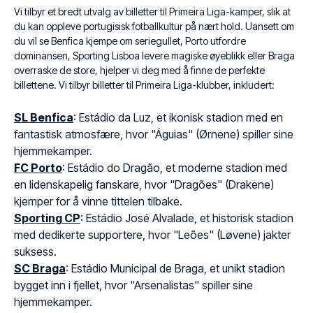
Vi tilbyr et bredt utvalg av billetter til Primeira Liga-kamper, slik at
du kan oppleve portugisisk fotballkultur på nært hold. Uansett om
du vil se Benfica kjempe om seriegullet, Porto utfordre
dominansen, Sporting Lisboa levere magiske øyeblikk eller Braga
overraske de store, hjelper vi deg med å finne de perfekte
billettene. Vi tilbyr billetter til Primeira Liga-klubber, inkludert:
SL Benfica
: Estádio da Luz, et ikonisk stadion med en
fantastisk atmosfære, hvor "Águias" (Ørnene) spiller sine
hjemmekamper.
FC Porto
: Estádio do Dragão, et moderne stadion med
en lidenskapelig fanskare, hvor "Dragões" (Drakene)
kjemper for å vinne tittelen tilbake.
Sporting CP
: Estádio José Alvalade, et historisk stadion
med dedikerte supportere, hvor "Leões" (Løvene) jakter
suksess.
SC Braga
: Estádio Municipal de Braga, et unikt stadion
bygget inn i fjellet, hvor "Arsenalistas" spiller sine
hjemmekamper.