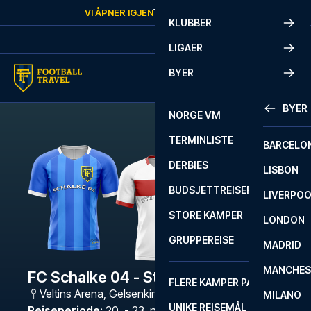
Skip to content
VI ÅPNER IGJEN
TORSDAG
KL.
10:00
KLUBBER
LIGAER
BYER
BYER
NORGE VM
TERMINLISTE
BARCELO
DERBIES
LISBON
BUDSJETTREISER
LIVERPO
STORE KAMPER
LONDON
GRUPPEREISE
MADRID
MANCHES
FC Schalke 04 - Stuttgart
FLERE KAMPER PÅ ÉN REISE
Veltins Arena
,
Gelsenkirchen
MILANO
UNIKE REISEMÅL
Reiseperiode
:
20. - 23. nov. 2026