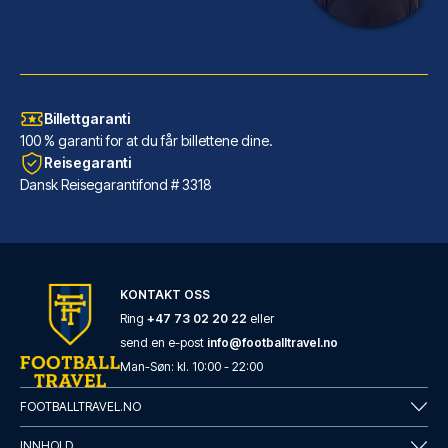
Billettgaranti
100 % garanti for at du får billettene dine.
Reisegaranti
Dansk Reisegarantifond # 3318
Good Morning Gelsenkirchen City
Good Morning Gelsenkirchen Cit...
KONTAKT OSS
LES MER OM HOTELLET
Ring
+47 73 02 20 22
eller
send en e-post
info@footballtravel.no
Man
-
Søn
: kl.
10:00
-
22:00
FOOTBALLTRAVEL.NO
INNHOLD