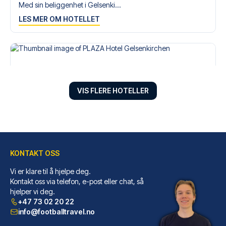
Med sin beliggenhet i Gelsenki...
LES MER OM HOTELLET
VIS FLERE HOTELLER
KONTAKT OSS
Vi er klare til å hjelpe deg.
PLAZA Hotel Gelsenkirchen
Kontakt oss via telefon, e-post eller chat, så
I Gelsenkirchen (Gelsenkirchen...
hjelper vi deg.
LES MER OM HOTELLET
+47 73 02 20 22
info@footballtravel.no