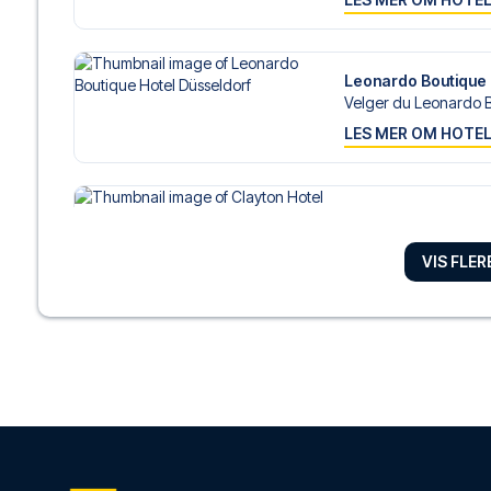
Leonardo Boutique 
Velger du Leonardo B
LES MER OM HOTE
Clayton Hotel Düsse
Clayton Hotel Düsseldo
VIS FLE
LES MER OM HOTE
Leonardo Hotel Düs
Har du Leonardo Hote
LES MER OM HOTE
ibis Dortmund City