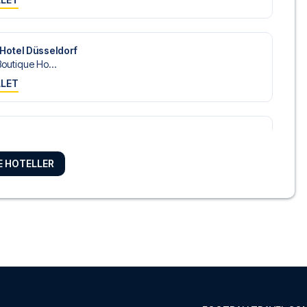
Hotel Düsseldorf
outique Ho...
LLET
ldorf City Centre
rf City ...
RE HOTELLER
LLET
seldorf City Center
l Düsseldo...
LLET