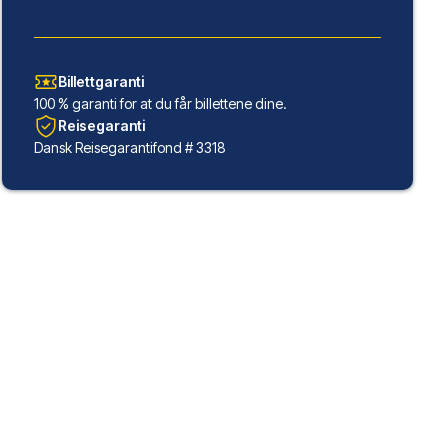
Billettgaranti
100 % garanti for at du får billettene dine.
Reisegaranti
Dansk Reisegarantifond # 3318