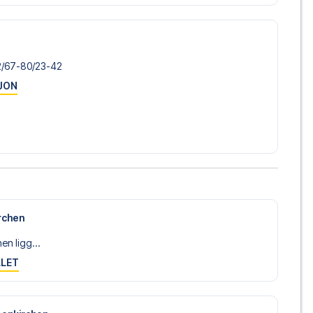
gelige på
+47 73 02 20 22
eller
her
dersom du trenger
 mot Werder Bremen? Kontakt oss idag, og la oss hjelpe deg
/​2/​67-80/​23-42
JON
irchen
en ligg...
LLET