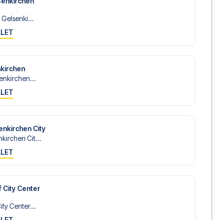
senkirchen
 Gelsenki...
LLET
kirchen
enkirchen...
LLET
nkirchen City
irchen Cit...
LLET
 City Center
ty Center...
LLET