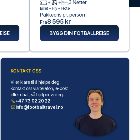
+
+
3
Netter
Billet +
Fly
+
Hotell
Pakkepris pr. person
8 595 kr
Fra
EISE
BYGG DIN FOTBALLREISE
KONTAKT OSS
Vi er klare til å hjelpe deg.
Kontakt oss via telefon, e-post
eller chat, så hjelper vi deg.
+47 73 02 20 22
info@footballtravel.no