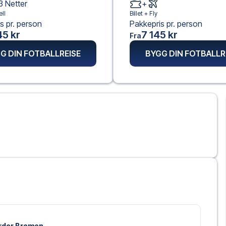
3
Netter
+
ll
Billet +
Fly
s pr. person
Pakkepris pr. person
45 kr
7 145 kr
Fra
G DIN FOTBALLREISE
BYGG DIN FOTBALLR
Werder Bremen