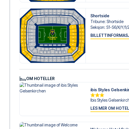
personlig service både før og under reisen. Vi er tilgjen
hjelp til å bestille reisen.
Shortside
Er du klar for å oppleve FC Schalke 04 på Veltins Arena
Tribune
:
Shortside
med å realisere din fotballreisedrøm!
Seksjon
:
S1-S6/​X/​Y/​1
BILLETTINFORMAS
OM HOTELLER
ibis Styles Gelsenk
Ibis Styles Gelsenkirch
LES MER OM HOTE