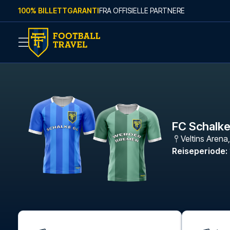
Skip to content
100% BILLETTGARANTI
FRA OFFISIELLE PARTNERE
FC Schalk
Veltins Arena
Reiseperiode
: