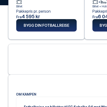
+
Billet
Billet +
Hote
Pakkepris pr. person
Pakkepri
4 595 kr
6 0
Fra
Fra
BYGG DIN FOTBALLREISE
BYG
OM KAMPEN
Fotballreise og billetter til FC Schalke 04 mot 