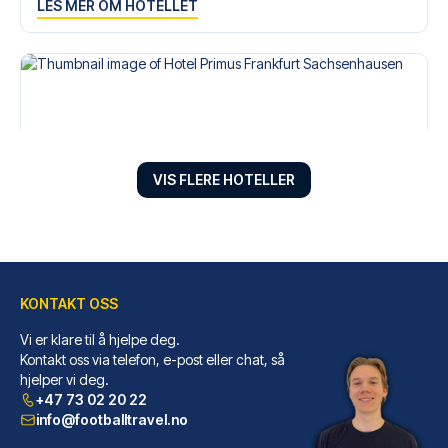
LES MER OM HOTELLET
VIS FLERE HOTELLER
KONTAKT OSS
Hotel Primus Frankfurt Sachsenhausen
Velger du Hotel Primus Frankfu...
Vi er klare til å hjelpe deg.
Kontakt oss via telefon, e-post eller chat, så
LES MER OM HOTELLET
hjelper vi deg.
+47 73 02 20 22
info@footballtravel.no