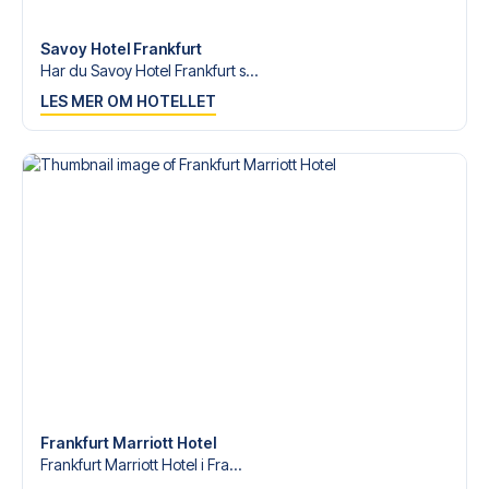
tilgjengelige på
+47 73 02 20 22
eller
her
dersom du
trenger hjelp til å bestille reisen.
Savoy Hotel Frankfurt
Har du Savoy Hotel Frankfurt s...
Er du klar for å oppleve Frankfurt på Deutsche Bank Park
LES MER OM HOTELLET
mot Freiburg? Kontakt oss idag, og la oss hjelpe deg med
å realisere din fotballreisedrøm!
Frankfurt Marriott Hotel
Frankfurt Marriott Hotel i Fra...