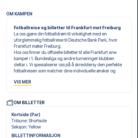
OM KAMPEN
Fotballreise og billetter til Frankfurt mot Freiburg
La oss gjøre din fotballdrøm til virkelighet med en
uforglemmelig fotballreise til Deutsche Bank Park, hvor
Frankfurt møter Freiburg.
Hos oss finner du offisielle billetter til alle Frankfurt sine
kamper i 1. Bundesliga og andre turneringer klubben
deltar i. Vi spesialiserer oss på å skreddersy den perfekte
fotballreisen som matcher dine individuelle ønsker og
behov.
VIS MER
Våre skreddersydde fotballreiser til Frankfurt er laget for å
gi deg en opplevelse du aldri vil glemme. Du setter
sammen din egen fotballpakke, tilpasset dine preferanser.
Velg blant et bredt utvalg av fotballbilletter, nøye utvalgte
OM BILLETTER
hoteller for enhver smak og budsjett, samt fleksible fly som
passer deg best.
Kortside (Par)
Når du velger billettype, kan du se hvilken seksjon du skal
Tribune
:
Shortside
sitte i, og hva billetten inkluderer – spesielt hvis det er en
Seksjon
:
Yellow
hospitality-billett. En hospitality-billett gir deg mer enn
BILLETTINFORMASJON