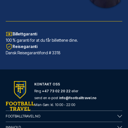
Billettgaranti
100 % garanti for at du får billettene dine.
Reisegaranti
Dansk Reisegarantifond # 3318
Maritim Hotel Frankfurt
Maritim Hotel Frankfurt ligger...
LES MER OM HOTELLET
KONTAKT OSS
Ring
+47 73 02 20 22
eller
send en e-post
info@footballtravel.no
Man
-
Søn
: kl.
10:00
-
22:00
FOOTBALLTRAVEL.NO
INNHOLD