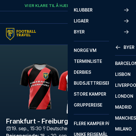
Skip to content
VI ER KLARE TIL Å HJELPE
RING
+47 73 02 20 22
KLUBBER
LIGAER
BYER
BYER
NORGE VM
TERMINLISTE
BARCELO
DERBIES
LISBON
BUDSJETTREISER
LIVERPO
STORE KAMPER
LONDON
GRUPPEREISE
MADRID
MANCHES
Frankfurt - Freiburg
FLERE KAMPER PÅ ÉN REISE
19. sep., 15:30
Deutsche Bank Park
,
Frankfurt
MILANO
UNIKE REISEMÅL
Reiseperiode
:
18. - 20. sep. 2026