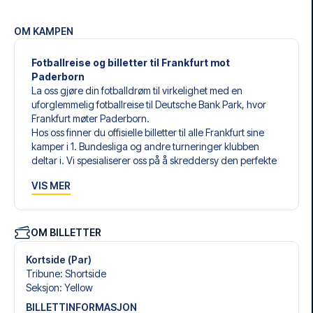
OM KAMPEN
Fotballreise og billetter til Frankfurt mot
Paderborn
La oss gjøre din fotballdrøm til virkelighet med en
uforglemmelig fotballreise til Deutsche Bank Park, hvor
Frankfurt møter Paderborn.
Hos oss finner du offisielle billetter til alle Frankfurt sine
kamper i 1. Bundesliga og andre turneringer klubben
deltar i. Vi spesialiserer oss på å skreddersy den perfekte
fotballreisen som matcher dine individuelle ønsker og
VIS MER
behov.
Våre skreddersydde fotballreiser til Frankfurt er laget for å
gi deg en opplevelse du aldri vil glemme. Du setter
sammen din egen fotballpakke, tilpasset dine preferanser.
OM BILLETTER
Velg blant et bredt utvalg av fotballbilletter, nøye utvalgte
hoteller for enhver smak og budsjett, samt fleksible fly som
Kortside (Par)
passer deg best.
Tribune
:
Shortside
Når du velger billettype, kan du se hvilken seksjon du skal
Seksjon
:
Yellow
sitte i, og hva billetten inkluderer – spesielt hvis det er en
BILLETTINFORMASJON