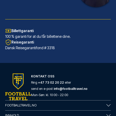
Billettgaranti
100 % garanti for at du får billettene dine.
Reisegaranti
Dansk Reisegarantifond # 3318
Maritim Hotel Frankfurt
Maritim Hotel Frankfurt ligger...
LES MER OM HOTELLET
KONTAKT OSS
Ring
+47 73 02 20 22
eller
send en e-post
info@footballtravel.no
Man
-
Søn
: kl.
10:00
-
22:00
FOOTBALLTRAVEL.NO
INNHOLD