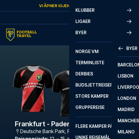
Skip to content
VI ÅPNER IGJEN
LØRDAG
KL.
10:00
KLUBBER
LIGAER
BYER
BYER
NORGE VM
TERMINLISTE
BARCELO
DERBIES
LISBON
BUDSJETTREISER
LIVERPO
STORE KAMPER
LONDON
GRUPPEREISE
MADRID
MANCHES
Frankfurt - Paderborn
FLERE KAMPER PÅ ÉN REISE
Deutsche Bank Park
,
Frankfurt
MILANO
UNIKE REISEMÅL
Reiseperiode
:
12. - 15. mars 2027