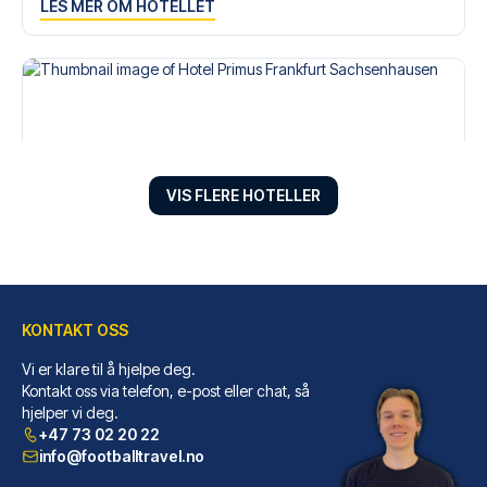
LES MER OM HOTELLET
VIS FLERE HOTELLER
KONTAKT OSS
Hotel Primus Frankfurt Sachsenhausen
Velger du Hotel Primus Frankfu...
Vi er klare til å hjelpe deg.
Kontakt oss via telefon, e-post eller chat, så
LES MER OM HOTELLET
hjelper vi deg.
+47 73 02 20 22
info@footballtravel.no