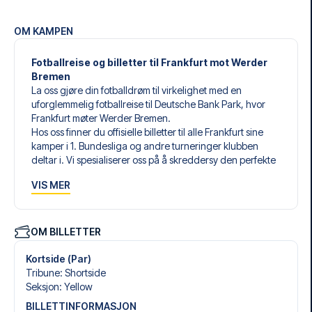
OM KAMPEN
Fotballreise og billetter til Frankfurt mot Werder
Bremen
La oss gjøre din fotballdrøm til virkelighet med en
uforglemmelig fotballreise til Deutsche Bank Park, hvor
Frankfurt møter Werder Bremen.
Hos oss finner du offisielle billetter til alle Frankfurt sine
kamper i 1. Bundesliga og andre turneringer klubben
deltar i. Vi spesialiserer oss på å skreddersy den perfekte
fotballreisen som matcher dine individuelle ønsker og
VIS MER
behov.
Våre skreddersydde fotballreiser til Frankfurt er laget for å
gi deg en opplevelse du aldri vil glemme. Du setter
sammen din egen fotballpakke, tilpasset dine preferanser.
OM BILLETTER
Velg blant et bredt utvalg av fotballbilletter, nøye utvalgte
hoteller for enhver smak og budsjett, samt fleksible fly som
Kortside (Par)
passer deg best.
Tribune
:
Shortside
Når du velger billettype, kan du se hvilken seksjon du skal
Seksjon
:
Yellow
sitte i, og hva billetten inkluderer – spesielt hvis det er en
BILLETTINFORMASJON