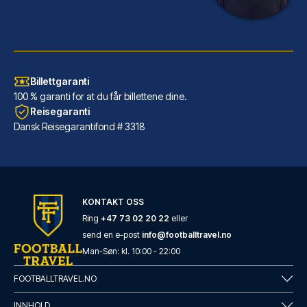
Billettgaranti
100 % garanti for at du får billettene dine.
Reisegaranti
Dansk Reisegarantifond # 3318
Maritim Hotel Frankfurt
Maritim Hotel Frankfurt ligger...
LES MER OM HOTELLET
KONTAKT OSS
Ring
+47 73 02 20 22
eller
send en e-post
info@footballtravel.no
Man
-
Søn
: kl.
10:00
-
22:00
FOOTBALLTRAVEL.NO
INNHOLD