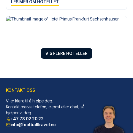
LES MER OM HOTELLET
VIS FLERE HOTELLER
KONTAKT OSS
Hotel Primus Frankfurt Sachsenhausen
Velger du Hotel Primus Frankfu...
Vi er klare til å hjelpe deg.
Kontakt oss via telefon, e-post eller chat, så
LES MER OM HOTELLET
hjelper vi deg.
+47 73 02 20 22
info@footballtravel.no