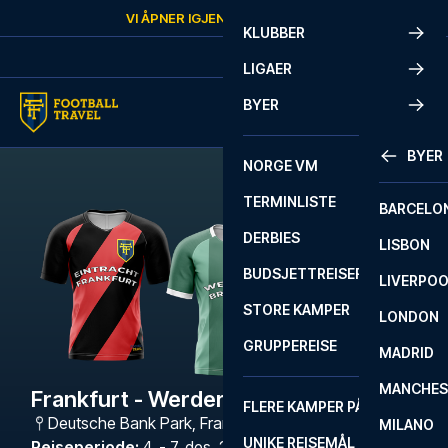
Skip to content
VI ÅPNER IGJEN
LØRDAG
KL.
10:00
KLUBBER
LIGAER
BYER
BYER
NORGE VM
TERMINLISTE
BARCELO
DERBIES
LISBON
BUDSJETTREISER
LIVERPO
STORE KAMPER
LONDON
GRUPPEREISE
MADRID
MANCHES
Frankfurt - Werder Bremen
FLERE KAMPER PÅ ÉN REISE
Deutsche Bank Park
,
Frankfurt
MILANO
UNIKE REISEMÅL
Reiseperiode
:
4. - 7. des. 2026