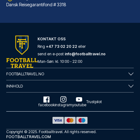
Dansk Reisegarantifond # 3318
Novum Hotel Eleazar City Center
Novum Hotel Eleazar City Cente...
KONTAKT OSS
LES MER OM HOTELLET
Ring
+47 73 02 20 22
eller
send en e-post
info@footballtravel.no
Man
-
Søn
: kl.
10:00
-
22:00
FOOTBALLTRAVEL.NO
INNHOLD
Trustpilot
facebook
instagram
youtube
Copyright © 2025.
Footballtravel
. All rights reserved.
FOOTBALLTRAVEL.COM
Garner Hotel Hamburg - St.Georg by IHG