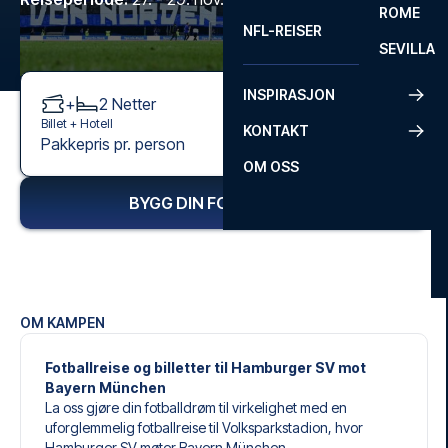
ROME
NFL-REISER
SEVILLA
INSPIRASJON
+
2
Netter
Billet +
Hotell
KONTAKT
4 995 kr
Pakkepris pr. person
Fra
OM OSS
BYGG DIN FOTBALLREISE
OM KAMPEN
Fotballreise og billetter til Hamburger SV mot
Bayern München
La oss gjøre din fotballdrøm til virkelighet med en
uforglemmelig fotballreise til Volksparkstadion, hvor
Hamburger SV møter Bayern München.