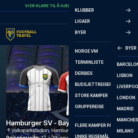
Skip to content
VI ER KLARE TIL Å HJELPE
RING
+47 73 02 20 22
KLUBBER
LIGAER
BYER
BYER
NORGE VM
TERMINLISTE
BARCELO
DERBIES
LISBON
BUDSJETTREISER
LIVERPO
STORE KAMPER
LONDON
GRUPPEREISE
MADRID
MANCHES
Hamburger SV - Bayern München
FLERE KAMPER PÅ ÉN REISE
Volksparkstadion
,
Hamburg
MILANO
UNIKE REISEMÅL
Reiseperiode
:
27. - 29. nov. 2026