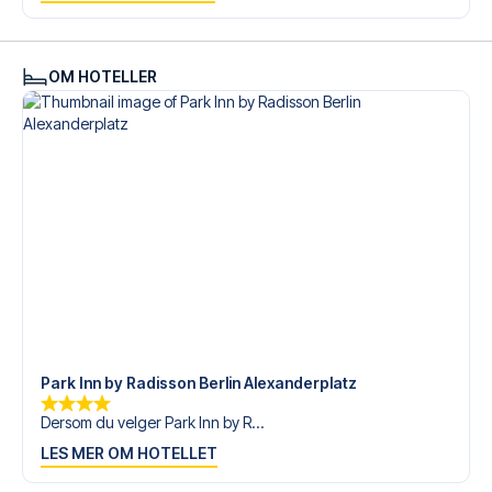
med personlig service både før og under reisen. Vi er
tilgjengelige på
+47 73 02 20 22
eller
her
dersom du
trenger hjelp til å bestille reisen.
OM HOTELLER
Er du klar for å oppleve Hertha Berlin på Olympiastadion
mot Greuther Fürth? Kontakt oss idag, og la oss hjelpe
deg med å realisere din fotballreisedrøm!
Park Inn by Radisson Berlin Alexanderplatz
Dersom du velger Park Inn by R...
LES MER OM HOTELLET