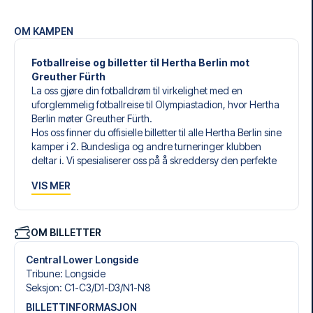
OM KAMPEN
Fotballreise og billetter til Hertha Berlin mot
Greuther Fürth
La oss gjøre din fotballdrøm til virkelighet med en
uforglemmelig fotballreise til Olympiastadion, hvor Hertha
Berlin møter Greuther Fürth.
Hos oss finner du offisielle billetter til alle Hertha Berlin sine
kamper i 2. Bundesliga og andre turneringer klubben
deltar i. Vi spesialiserer oss på å skreddersy den perfekte
fotballreisen som matcher dine individuelle ønsker og
VIS MER
behov.
Våre skreddersydde fotballreiser til Hertha Berlin er laget
for å gi deg en opplevelse du aldri vil glemme. Du setter
sammen din egen fotballpakke, tilpasset dine preferanser.
OM BILLETTER
Velg blant et bredt utvalg av fotballbilletter, nøye utvalgte
hoteller for enhver smak og budsjett, samt fleksible fly som
Central Lower Longside
passer deg best.
Tribune
:
Longside
Når du velger billettype, kan du se hvilken seksjon du skal
Seksjon
:
C1-C3/​D1-D3/​N1-N8
sitte i, og hva billetten inkluderer – spesielt hvis det er en
BILLETTINFORMASJON