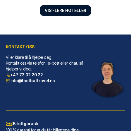
VIS FLERE HOTELLER
KONTAKT OSS
Vi er klare til å hjelpe deg.
Sorat Hotel Berlin
Kontakt oss via telefon, e-post eller chat, så
Sorat Hotel Berlin ligger i hj...
hjelper vi deg.
LES MER OM HOTELLET
+47 73 02 20 22
info@footballtravel.no
Billettgaranti
100 % garanti for at du får billettene dine.