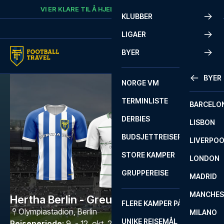
Skip to content
VI ER KLARE TIL Å HJELPE
RING
+47 73 02 20 22
KLUBBER
LIGAER
BYER
BYER
NORGE VM
TERMINLISTE
BARCELO
DERBIES
LISBON
BUDSJETTREISER
LIVERPO
STORE KAMPER
LONDON
GRUPPEREISE
MADRID
MANCHES
Hertha Berlin - Greuther Fürth
FLERE KAMPER PÅ ÉN REISE
Olympiastadion
,
Berlin
MILANO
UNIKE REISEMÅL
Reiseperiode
:
9. - 12. okt. 2026