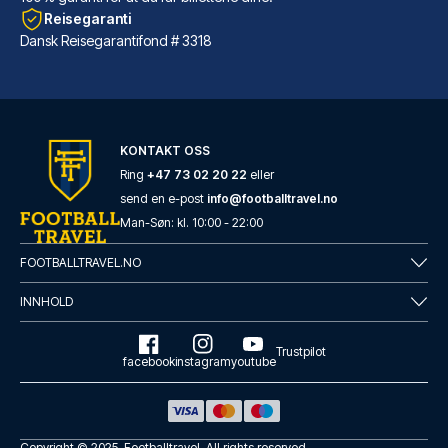
Reisegaranti
Dansk Reisegarantifond # 3318
Mercure Hotel Berlin City West
KONTAKT OSS
Mercure Hotel Berlin City West...
Ring
+47 73 02 20 22
eller
LES MER OM HOTELLET
send en e-post
info@footballtravel.no
Man
-
Søn
: kl.
10:00
-
22:00
FOOTBALLTRAVEL.NO
INNHOLD
Trustpilot
facebook
instagram
youtube
Copyright © 2025.
Footballtravel
. All rights reserved.