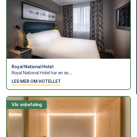
Trygg booking og personlig service
Din sikkerhet og opplevelse er vår høyeste prioritet. Vi
sørger for en problemfri bestillingsprosess, og står klare
med personlig service både før og under reisen. Vi er
tilgjengelige på
+47 73 02 20 22
eller
her
dersom du
trenger hjelp til å bestille reisen.
Er du klar for å oppleve Indianapolis Colts på Tottenham
Hotspur Stadium, NFL mot Washington Commanders?
Kontakt oss idag, og la oss hjelpe deg med å realisere din
fotballreisedrøm!
Royal National Hotel
Royal National Hotel har en se...
LES MER OM HOTELLET
Vår anbefaling