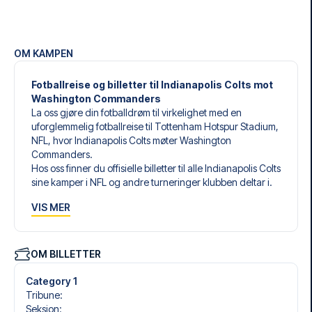
OM KAMPEN
Fotballreise og billetter til Indianapolis Colts mot
Washington Commanders
La oss gjøre din fotballdrøm til virkelighet med en
uforglemmelig fotballreise til Tottenham Hotspur Stadium,
NFL, hvor Indianapolis Colts møter Washington
Commanders.
Hos oss finner du offisielle billetter til alle Indianapolis Colts
sine kamper i NFL og andre turneringer klubben deltar i.
Vi spesialiserer oss på å skreddersy den perfekte
VIS MER
fotballreisen som matcher dine individuelle ønsker og
behov.
Våre skreddersydde fotballreiser til Indianapolis Colts er
laget for å gi deg en opplevelse du aldri vil glemme. Du
OM BILLETTER
setter sammen din egen fotballpakke, tilpasset dine
preferanser. Velg blant et bredt utvalg av fotballbilletter,
Category 1
nøye utvalgte hoteller for enhver smak og budsjett, samt
Tribune
:
fleksible fly som passer deg best.
Seksjon
: