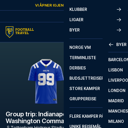
Skip to content
VI ÅPNER IGJEN
MANDAG
KL.
10:00
KLUBBER
LIGAER
BYER
BYER
NORGE VM
TERMINLISTE
BARCELO
DERBIES
LISBON
BUDSJETTREISER
LIVERPO
STORE KAMPER
LONDON
GRUPPEREISE
MADRID
MANCHES
Group trip: Indianapolis Colts -
FLERE KAMPER PÅ ÉN REISE
Washington Commanders (3 nætter)
MILANO
UNIKE REISEMÅL
Tottenham Hotspur Stadium, NFL
,
London