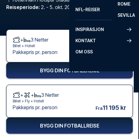
ROME
Reiseperiode
:
2. - 5. okt. 2026
NFL-REISER
SEVILLA
INSPIRASJON
+
3
Netter
KONTAKT
Billet +
Hotell
9 845 kr
Pakkepris pr. person
OM OSS
Fra
BYGG DIN FOTBALLREISE
+
+
3
Netter
Billet +
Fly
+
Hotell
11 195 kr
Pakkepris pr. person
Fra
BYGG DIN FOTBALLREISE