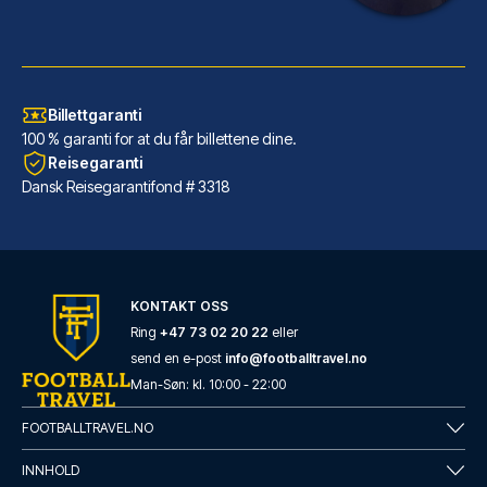
Billettgaranti
100 % garanti for at du får billettene dine.
Reisegaranti
Dansk Reisegarantifond # 3318
KONTAKT OSS
Ring
+47 73 02 20 22
eller
send en e-post
info@footballtravel.no
Man
-
Søn
: kl.
10:00
-
22:00
FOOTBALLTRAVEL.NO
INNHOLD