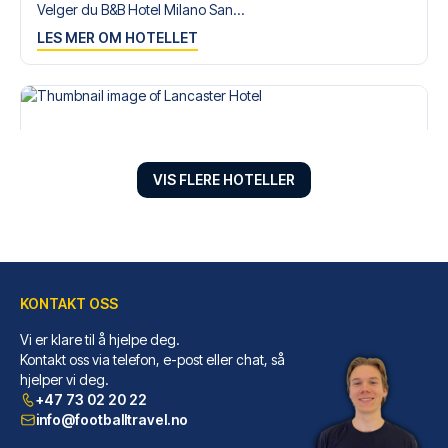
Velger du B&B Hotel Milano San...
LES MER OM HOTELLET
VIS FLERE HOTELLER
KONTAKT OSS
Vi er klare til å hjelpe deg.
Lancaster Hotel
Kontakt oss via telefon, e-post eller chat, så
hjelper vi deg.
Dersom du velger Lancaster Hot...
+47 73 02 20 22
LES MER OM HOTELLET
info@footballtravel.no