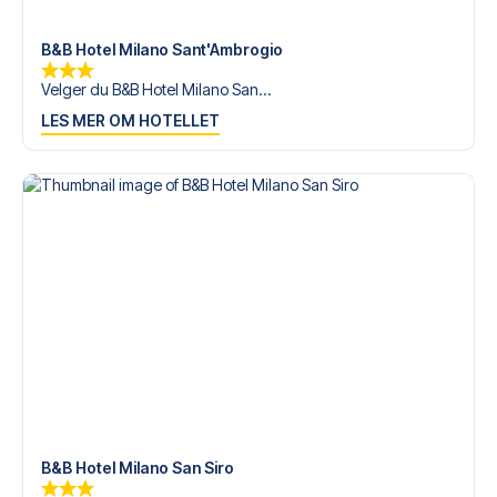
tilgjengelige på
+47 73 02 20 22
eller
her
dersom du
trenger hjelp til å bestille reisen.
B&B Hotel Milano Sant'Ambrogio
Er du klar for å oppleve Inter på Giuseppe Meazza mot
Velger du B&B Hotel Milano San...
Parma? Kontakt oss idag, og la oss hjelpe deg med å
LES MER OM HOTELLET
realisere din fotballreisedrøm!
B&B Hotel Milano San Siro