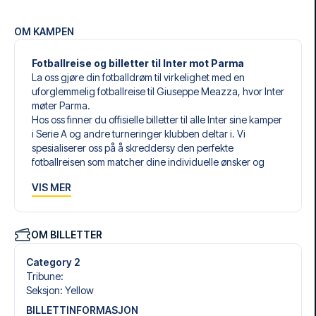
OM KAMPEN
Fotballreise og billetter til Inter mot Parma
La oss gjøre din fotballdrøm til virkelighet med en
uforglemmelig fotballreise til Giuseppe Meazza, hvor Inter
møter Parma.
Hos oss finner du offisielle billetter til alle Inter sine kamper
i Serie A og andre turneringer klubben deltar i. Vi
spesialiserer oss på å skreddersy den perfekte
fotballreisen som matcher dine individuelle ønsker og
behov.
VIS MER
Våre skreddersydde fotballreiser til Inter er laget for å gi
deg en opplevelse du aldri vil glemme. Du setter sammen
din egen fotballpakke, tilpasset dine preferanser. Velg
blant et bredt utvalg av fotballbilletter, nøye utvalgte
OM BILLETTER
hoteller for enhver smak og budsjett, samt fleksible fly som
passer deg best.
Category 2
Når du velger billettype, kan du se hvilken seksjon du skal
Tribune
:
sitte i, og hva billetten inkluderer – spesielt hvis det er en
Seksjon
:
Yellow
hospitality-billett. En hospitality-billett gir deg mer enn
BILLETTINFORMASJON