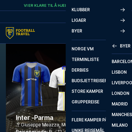
Skip to content
VI ER KLARE TIL Å HJELPE
RING
+47 73 02 20 22
KLUBBER
LIGAER
BYER
BYER
NORGE VM
TERMINLISTE
BARCELO
DERBIES
LISBON
BUDSJETTREISER
LIVERPO
STORE KAMPER
LONDON
GRUPPEREISE
MADRID
MANCHES
Inter -Parma
FLERE KAMPER PÅ ÉN REISE
Giuseppe Meazza
,
Milano
MILANO
UNIKE REISEMÅL
Reiseperiode
:
9. - 12. okt. 2026