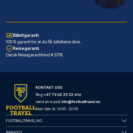
Billettgaranti
100 % garanti for at du får billettene dine.
Reisegaranti
Dansk Reisegarantifond # 3318
Hotel Gran Duca Di York
KONTAKT OSS
Hotel Gran Duca Di York ligger...
Ring
+47 73 02 20 22
eller
send en e-post
info@footballtravel.no
LES MER OM HOTELLET
Man
-
Søn
: kl.
10:00
-
22:00
FOOTBALLTRAVEL.NO
INNHOLD