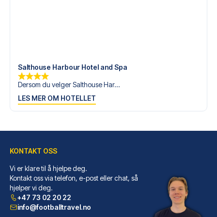
Salthouse Harbour Hotel and Spa
Dersom du velger Salthouse Har...
LES MER OM HOTELLET
KONTAKT OSS
Vi er klare til å hjelpe deg.
Kontakt oss via telefon, e-post eller chat, så
hjelper vi deg.
+47 73 02 20 22
info@footballtravel.no