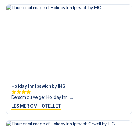
med personlig service både før og under reisen. Vi er
tilgjengelige på
+47 73 02 20 22
eller
her
dersom du
trenger hjelp til å bestille reisen.
Er du klar for å oppleve Ipswich på Portman Road mot
Manchester United? Kontakt oss idag, og la oss hjelpe
deg med å realisere din fotballreisedrøm!
Holiday Inn Ipswich by IHG
Dersom du velger Holiday Inn I...
LES MER OM HOTELLET