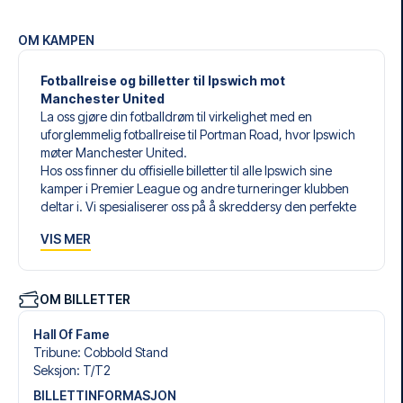
OM KAMPEN
Fotballreise og billetter til Ipswich mot
Manchester United
La oss gjøre din fotballdrøm til virkelighet med en
uforglemmelig fotballreise til Portman Road, hvor Ipswich
møter Manchester United.
Hos oss finner du offisielle billetter til alle Ipswich sine
kamper i Premier League og andre turneringer klubben
deltar i. Vi spesialiserer oss på å skreddersy den perfekte
fotballreisen som matcher dine individuelle ønsker og
VIS MER
behov.
Våre skreddersydde fotballreiser til Ipswich er laget for å
gi deg en opplevelse du aldri vil glemme. Du setter
sammen din egen fotballpakke, tilpasset dine preferanser.
OM BILLETTER
Velg blant et bredt utvalg av fotballbilletter, nøye utvalgte
hoteller for enhver smak og budsjett, samt fleksible fly som
Hall Of Fame
passer deg best.
Tribune
:
Cobbold Stand
Når du velger billettype, kan du se hvilken seksjon du skal
Seksjon
:
T/​T2
sitte i, og hva billetten inkluderer – spesielt hvis det er en
BILLETTINFORMASJON