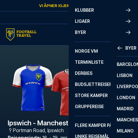
Skip to content
VI ÅPNER IGJEN
FREDAG
KL.
10:00
KLUBBER
LIGAER
BYER
BYER
NORGE VM
TERMINLISTE
BARCELO
DERBIES
LISBON
BUDSJETTREISER
LIVERPO
STORE KAMPER
LONDON
GRUPPEREISE
MADRID
MANCHES
Ipswich - Manchester United
FLERE KAMPER PÅ ÉN REISE
Portman Road
,
Ipswich
MILANO
UNIKE REISEMÅL
Reiseperiode
:
16. - 19. apr. 2027