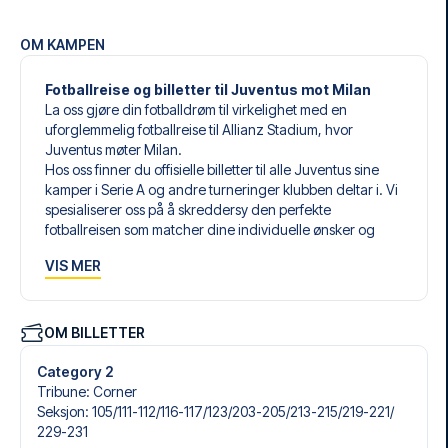
OM KAMPEN
Fotballreise og billetter til Juventus mot Milan
La oss gjøre din fotballdrøm til virkelighet med en
uforglemmelig fotballreise til Allianz Stadium, hvor
Juventus møter Milan.
Hos oss finner du offisielle billetter til alle Juventus sine
kamper i Serie A og andre turneringer klubben deltar i. Vi
spesialiserer oss på å skreddersy den perfekte
fotballreisen som matcher dine individuelle ønsker og
behov.
VIS MER
Våre skreddersydde fotballreiser til Juventus er laget for
å gi deg en opplevelse du aldri vil glemme. Du setter
sammen din egen fotballpakke, tilpasset dine preferanser.
Velg blant et bredt utvalg av fotballbilletter, nøye utvalgte
OM BILLETTER
hoteller for enhver smak og budsjett, samt fleksible fly som
passer deg best.
Category 2
Når du velger billettype, kan du se hvilken seksjon du skal
Tribune
:
Corner
sitte i, og hva billetten inkluderer – spesielt hvis det er en
Seksjon
:
105/​111-112/​116-117/​123/​203-205/​213-215/​219-221/​
hospitality-billett. En hospitality-billett gir deg mer enn
229-231