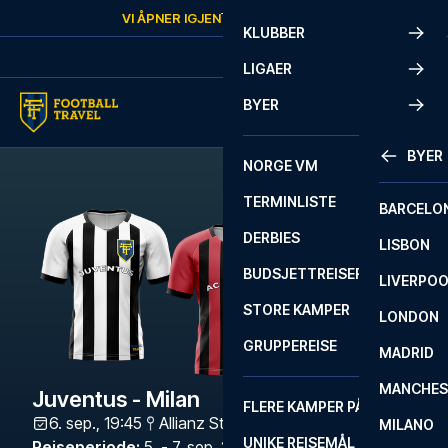
Skip to content
VI ÅPNER IGJEN
TORSDAG
KL.
10:00
KLUBBER
LIGAER
BYER
BYER
NORGE VM
TERMINLISTE
BARCELO
DERBIES
LISBON
BUDSJETTREISER
LIVERPO
STORE KAMPER
LONDON
GRUPPEREISE
MADRID
MANCHES
Juventus - Milan
FLERE KAMPER PÅ ÉN REISE
6. sep., 19:45
Allianz Stadium
,
Turin
MILANO
UNIKE REISEMÅL
Reiseperiode
:
5. - 7. sep. 2026