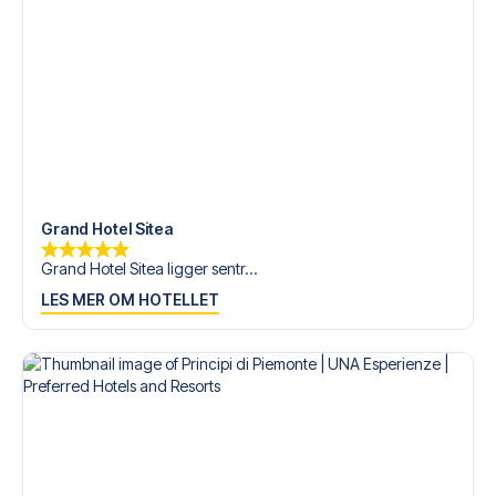
tilgjengelige på
+47 73 02 20 22
eller
her
dersom du
trenger hjelp til å bestille reisen.
Er du klar for å oppleve Juventus på Allianz Stadium mot
Milan? Kontakt oss idag, og la oss hjelpe deg med å
realisere din fotballreisedrøm!
Grand Hotel Sitea
Grand Hotel Sitea ligger sentr...
LES MER OM HOTELLET