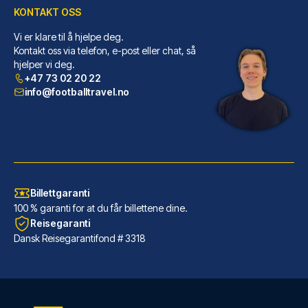
KONTAKT OSS
Vi er klare til å hjelpe deg.
Kontakt oss via telefon, e-post eller chat, så
Best Western Hotel Luxor
hjelper vi deg.
+47 73 02 20 22
Dersom du velger Best Western ...
info@footballtravel.no
LES MER OM HOTELLET
Billettgaranti
100 % garanti for at du får billettene dine.
Reisegaranti
Dansk Reisegarantifond # 3318