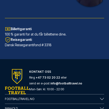
Billettgaranti
100 % garanti for at du får billettene dine.
Reisegaranti
Dansk Reisegarantifond # 3318
Novotel Leeds Centre
KONTAKT OSS
Har du Novotel Leeds Centre so...
Ring
+47 73 02 20 22
eller
send en e-post
info@footballtravel.no
LES MER OM HOTELLET
Man
-
Søn
: kl.
10:00
-
22:00
FOOTBALLTRAVEL.NO
INNHOLD