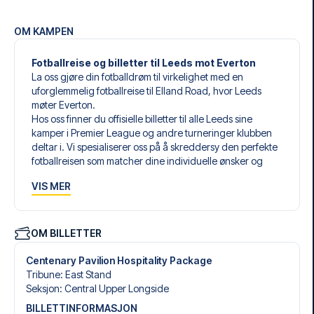
OM KAMPEN
Fotballreise og billetter til Leeds mot Everton
La oss gjøre din fotballdrøm til virkelighet med en
uforglemmelig fotballreise til Elland Road, hvor Leeds
møter Everton.
Hos oss finner du offisielle billetter til alle Leeds sine
kamper i Premier League og andre turneringer klubben
deltar i. Vi spesialiserer oss på å skreddersy den perfekte
fotballreisen som matcher dine individuelle ønsker og
behov.
VIS MER
Våre skreddersydde fotballreiser til Leeds er laget for å gi
deg en opplevelse du aldri vil glemme. Du setter sammen
din egen fotballpakke, tilpasset dine preferanser. Velg
blant et bredt utvalg av fotballbilletter, nøye utvalgte
OM BILLETTER
hoteller for enhver smak og budsjett, samt fleksible fly som
passer deg best.
Centenary Pavilion Hospitality Package
Når du velger billettype, kan du se hvilken seksjon du skal
Tribune
:
East Stand
sitte i, og hva billetten inkluderer – spesielt hvis det er en
Seksjon
:
Central Upper Longside
hospitality-billett. En hospitality-billett gir deg mer enn
BILLETTINFORMASJON