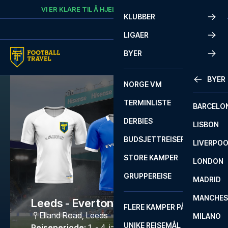
Skip to content
VI ER KLARE TIL Å HJELPE
RING
+47 73 02 20 22
KLUBBER
LIGAER
BYER
BYER
NORGE VM
TERMINLISTE
BARCELO
DERBIES
LISBON
BUDSJETTREISER
LIVERPO
STORE KAMPER
LONDON
GRUPPEREISE
MADRID
MANCHES
Leeds - Everton
FLERE KAMPER PÅ ÉN REISE
Elland Road
,
Leeds
MILANO
UNIKE REISEMÅL
Reiseperiode
:
1. - 4. jan. 2027