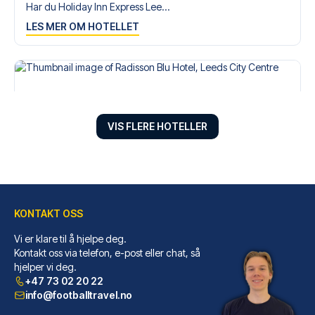
Har du Holiday Inn Express Lee...
LES MER OM HOTELLET
VIS FLERE HOTELLER
KONTAKT OSS
Vi er klare til å hjelpe deg.
Radisson Blu Hotel, Leeds City Centre
Kontakt oss via telefon, e-post eller chat, så
hjelper vi deg.
Radisson Blu Hotel, Leeds City...
+47 73 02 20 22
LES MER OM HOTELLET
info@footballtravel.no