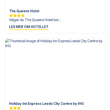
tilgjengelige på
+47 73 02 20 22
eller
her
dersom du
trenger hjelp til å bestille reisen.
The Queens Hotel
Er du klar for å oppleve Leeds på Elland Road mot
Velger du The Queens Hotel bor...
Everton? Kontakt oss idag, og la oss hjelpe deg med å
LES MER OM HOTELLET
realisere din fotballreisedrøm!
Holiday Inn Express Leeds City Centre by IHG