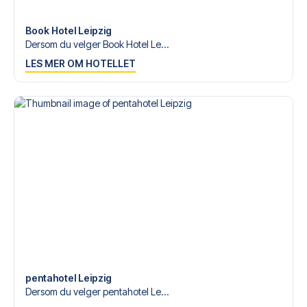
tilgjengelige på
+47 73 02 20 22
eller
her
dersom du
trenger hjelp til å bestille reisen.
Book Hotel Leipzig
Dersom du velger Book Hotel Le...
Er du klar for å oppleve Leipzig på Red Bull Arena Leipzig
LES MER OM HOTELLET
mot Dortmund? Kontakt oss idag, og la oss hjelpe deg
med å realisere din fotballreisedrøm!
pentahotel Leipzig
Dersom du velger pentahotel Le...