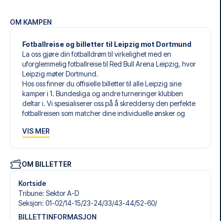
OM KAMPEN
Fotballreise og billetter til Leipzig mot Dortmund
La oss gjøre din fotballdrøm til virkelighet med en
uforglemmelig fotballreise til Red Bull Arena Leipzig, hvor
Leipzig møter Dortmund.
Hos oss finner du offisielle billetter til alle Leipzig sine
kamper i 1. Bundesliga og andre turneringer klubben
deltar i. Vi spesialiserer oss på å skreddersy den perfekte
fotballreisen som matcher dine individuelle ønsker og
behov.
VIS MER
Våre skreddersydde fotballreiser til Leipzig er laget for å
gi deg en opplevelse du aldri vil glemme. Du setter
sammen din egen fotballpakke, tilpasset dine preferanser.
Velg blant et bredt utvalg av fotballbilletter, nøye utvalgte
OM BILLETTER
hoteller for enhver smak og budsjett, samt fleksible fly som
passer deg best.
Kortside
Når du velger billettype, kan du se hvilken seksjon du skal
Tribune
:
Sektor A-D
sitte i, og hva billetten inkluderer – spesielt hvis det er en
Seksjon
:
01-02/​14-15/​23-24/​33/​43-44/​52-60/​
hospitality-billett. En hospitality-billett gir deg mer enn
BILLETTINFORMASJON