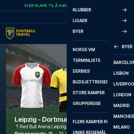
Skip to content
VI ER KLARE TIL Å HJELPE
RING
+47 73 02 20 22
KLUBBER
LIGAER
BYER
BYER
NORGE VM
TERMINLISTE
BARCELO
DERBIES
LISBON
BUDSJETTREISER
LIVERPO
STORE KAMPER
LONDON
GRUPPEREISE
MADRID
MANCHES
Leipzig - Dortmund
FLERE KAMPER PÅ ÉN REISE
Red Bull Arena Leipzig
,
Leipzig
MILANO
UNIKE REISEMÅL
Reiseperiode
:
18. - 21. des. 2026