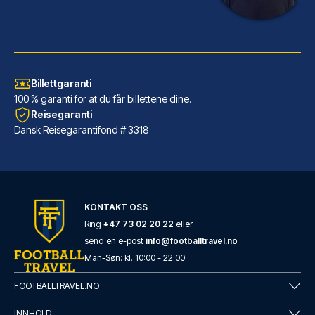
Billettgaranti
100 % garanti for at du får billettene dine.
Reisegaranti
Dansk Reisegarantifond # 3318
INNSiDE by Meliá Leipzig
Har du INNSiDE by Meliá Leipzi...
KONTAKT OSS
LES MER OM HOTELLET
Ring
+47 73 02 20 22
eller
send en e-post
info@footballtravel.no
Man
-
Søn
: kl.
10:00
-
22:00
FOOTBALLTRAVEL.NO
INNHOLD