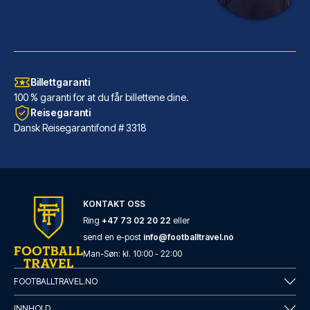
Billettgaranti
100 % garanti for at du får billettene dine.
Reisegaranti
Dansk Reisegarantifond # 3318
INNSiDE by Meliá Leipzig
Har du INNSiDE by Meliá Leipzi...
KONTAKT OSS
LES MER OM HOTELLET
Ring
+47 73 02 20 22
eller
send en e-post
info@footballtravel.no
Man
-
Søn
: kl.
10:00
-
22:00
FOOTBALLTRAVEL.NO
INNHOLD