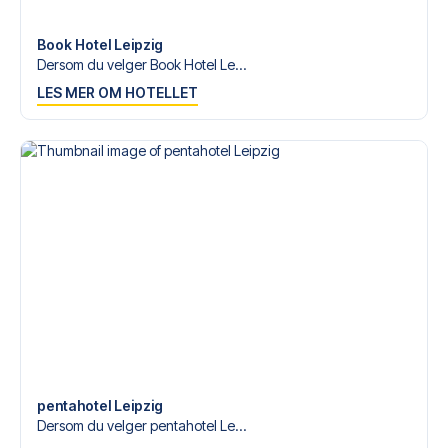
tilgjengelige på
+47 73 02 20 22
eller
her
dersom du
trenger hjelp til å bestille reisen.
Book Hotel Leipzig
Dersom du velger Book Hotel Le...
Er du klar for å oppleve Leipzig på Red Bull Arena Leipzig
LES MER OM HOTELLET
mot Gladbach? Kontakt oss idag, og la oss hjelpe deg
med å realisere din fotballreisedrøm!
pentahotel Leipzig
Dersom du velger pentahotel Le...