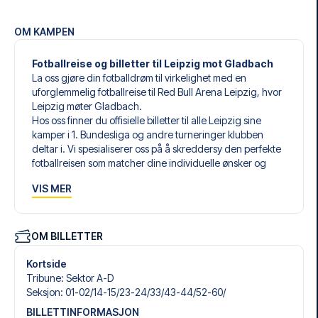
OM KAMPEN
Fotballreise og billetter til Leipzig mot Gladbach
La oss gjøre din fotballdrøm til virkelighet med en
uforglemmelig fotballreise til Red Bull Arena Leipzig, hvor
Leipzig møter Gladbach.
Hos oss finner du offisielle billetter til alle Leipzig sine
kamper i 1. Bundesliga og andre turneringer klubben
deltar i. Vi spesialiserer oss på å skreddersy den perfekte
fotballreisen som matcher dine individuelle ønsker og
behov.
VIS MER
Våre skreddersydde fotballreiser til Leipzig er laget for å
gi deg en opplevelse du aldri vil glemme. Du setter
sammen din egen fotballpakke, tilpasset dine preferanser.
Velg blant et bredt utvalg av fotballbilletter, nøye utvalgte
OM BILLETTER
hoteller for enhver smak og budsjett, samt fleksible fly som
passer deg best.
Kortside
Når du velger billettype, kan du se hvilken seksjon du skal
Tribune
:
Sektor A-D
sitte i, og hva billetten inkluderer – spesielt hvis det er en
Seksjon
:
01-02/​14-15/​23-24/​33/​43-44/​52-60/​
hospitality-billett. En hospitality-billett gir deg mer enn
BILLETTINFORMASJON