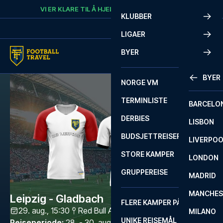
Skip to content
VI ER KLARE TIL Å HJELPE
RING
+47 73 02 20 22
KLUBBER
LIGAER
BYER
BYER
NORGE VM
TERMINLISTE
BARCELO
DERBIES
LISBON
BUDSJETTREISER
LIVERPO
STORE KAMPER
LONDON
GRUPPEREISE
MADRID
MANCHES
Leipzig - Gladbach
FLERE KAMPER PÅ ÉN REISE
29. aug., 15:30
Red Bull Arena Leipzig
,
Leipzig
MILANO
UNIKE REISEMÅL
Reiseperiode
:
28. - 30. aug. 2026