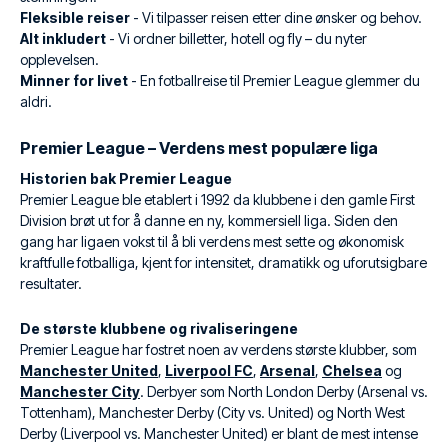
Fleksible reiser
- Vi tilpasser reisen etter dine ønsker og behov.
Alt inkludert
- Vi ordner billetter, hotell og fly – du nyter
opplevelsen.
Minner for livet
- En fotballreise til Premier League glemmer du
aldri.
Premier League – Verdens mest populære liga
Historien bak Premier League
Premier League ble etablert i 1992 da klubbene i den gamle First
Division brøt ut for å danne en ny, kommersiell liga. Siden den
gang har ligaen vokst til å bli verdens mest sette og økonomisk
kraftfulle fotballiga, kjent for intensitet, dramatikk og uforutsigbare
resultater.
De største klubbene og rivaliseringene
Premier League har fostret noen av verdens største klubber, som
Manchester United
,
Liverpool FC
,
Arsenal
,
Chelsea
og
Manchester City
. Derbyer som North London Derby (Arsenal vs.
Tottenham), Manchester Derby (City vs. United) og North West
Derby (Liverpool vs. Manchester United) er blant de mest intense