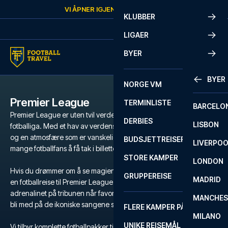
Skip to content
VI ÅPNER IGJEN
FREDAG
KL.
10:00
KLUBBER
LIGAER
BYER
BYER
NORGE VM
Premier League
TERMINLISTE
BARCELO
Premier League er uten tvil verdens mest populære og intense
DERBIES
LISBON
fotballiga. Med et hav av verdensstjerner, legendariske klubber
og en atmosfære som er vanskelig å matche, er det en drøm for
BUDSJETTREISER
LIVERPO
mange fotballfans å få tak i billetter til Premier League.
STORE KAMPER
LONDON
Hvis du drømmer om å se magien utfolde seg på gressmatta, er
GRUPPEREISE
MADRID
en fotballreise til Premier League den ultimate opplevelsen. Kjenn
adrenalinet på tribunen når favorittlaget ditt kjemper for seier, og
MANCHES
bli med på de ikoniske sangene som runger gjennom stadion.
FLERE KAMPER PÅ ÉN REISE
MILANO
UNIKE REISEMÅL
Vi tilbyr komplette fotballpakker til Premier League med