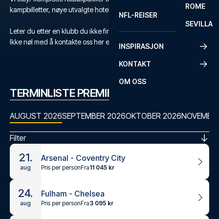
ROME
kampbilletter, nøye utvalgte hoteller og flyreise.
NFL-REISER
SEVILLA
Leter du etter en klubb du ikke finner?
Ikke nøl med å kontakte oss her eller på +47 73 02 20 22
INSPIRASJON
KONTAKT
OM OSS
TERMINLISTE PREMIER LEAGUE
AUGUST 2026
SEPTEMBER 2026
OKTOBER 2026
NOVEMBER
Filter
21.
Arsenal - Coventry City
Pris per person
Fra
11 045 kr
aug
24.
Fulham - Chelsea
Pris per person
Fra
3 095 kr
aug