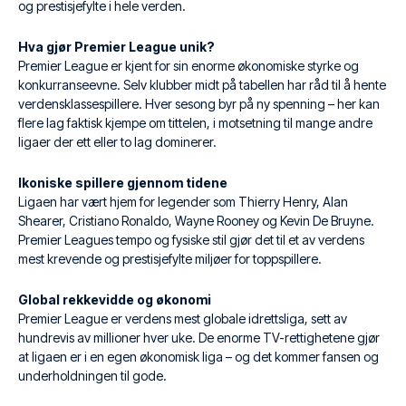
og prestisjefylte i hele verden.
Hva gjør Premier League unik?
Premier League er kjent for sin enorme økonomiske styrke og
konkurranseevne. Selv klubber midt på tabellen har råd til å hente
verdensklassespillere. Hver sesong byr på ny spenning – her kan
flere lag faktisk kjempe om tittelen, i motsetning til mange andre
ligaer der ett eller to lag dominerer.
Ikoniske spillere gjennom tidene
Ligaen har vært hjem for legender som Thierry Henry, Alan
Shearer, Cristiano Ronaldo, Wayne Rooney og Kevin De Bruyne.
Premier Leagues tempo og fysiske stil gjør det til et av verdens
mest krevende og prestisjefylte miljøer for toppspillere.
Global rekkevidde og økonomi
Premier League er verdens mest globale idrettsliga, sett av
hundrevis av millioner hver uke. De enorme TV-rettighetene gjør
at ligaen er i en egen økonomisk liga – og det kommer fansen og
underholdningen til gode.