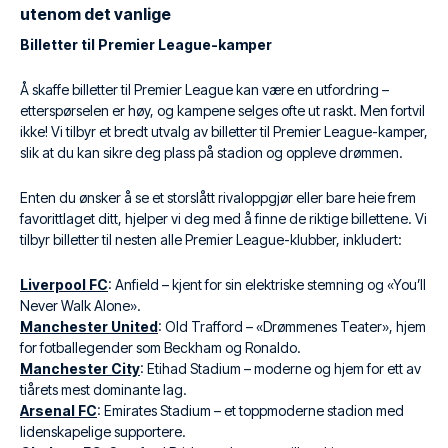
utenom det vanlige
Billetter til Premier League-kamper
Å skaffe billetter til Premier League kan være en utfordring –
etterspørselen er høy, og kampene selges ofte ut raskt. Men fortvil
ikke! Vi tilbyr et bredt utvalg av billetter til Premier League-kamper,
slik at du kan sikre deg plass på stadion og oppleve drømmen.
Enten du ønsker å se et storslått rivaloppgjør eller bare heie frem
favorittlaget ditt, hjelper vi deg med å finne de riktige billettene. Vi
tilbyr billetter til nesten alle Premier League-klubber, inkludert:
Liverpool FC
: Anfield – kjent for sin elektriske stemning og «You’ll
Never Walk Alone».
Manchester United
: Old Trafford – «Drømmenes Teater», hjem
for fotballegender som Beckham og Ronaldo.
Manchester City
: Etihad Stadium – moderne og hjem for ett av
tiårets mest dominante lag.
Arsenal FC
: Emirates Stadium – et toppmoderne stadion med
lidenskapelige supportere.