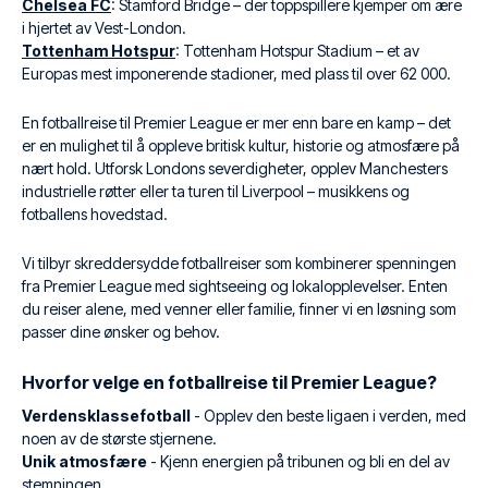
Chelsea FC
: Stamford Bridge – der toppspillere kjemper om ære
i hjertet av Vest-London.
Tottenham Hotspur
: Tottenham Hotspur Stadium – et av
Europas mest imponerende stadioner, med plass til over 62 000.
En fotballreise til Premier League er mer enn bare en kamp – det
er en mulighet til å oppleve britisk kultur, historie og atmosfære på
nært hold. Utforsk Londons severdigheter, opplev Manchesters
industrielle røtter eller ta turen til Liverpool – musikkens og
fotballens hovedstad.
Vi tilbyr skreddersydde fotballreiser som kombinerer spenningen
fra Premier League med sightseeing og lokalopplevelser. Enten
du reiser alene, med venner eller familie, finner vi en løsning som
passer dine ønsker og behov.
Hvorfor velge en fotballreise til Premier League?
Verdensklassefotball
- Opplev den beste ligaen i verden, med
noen av de største stjernene.
Unik atmosfære
- Kjenn energien på tribunen og bli en del av
stemningen.