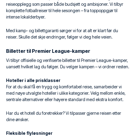
reiseopplegg som passer både budsjett og ambisjoner. Vi tilbyr
komplette fotballreiser til hele sesongen – fra toppoppgjør til
intense lokalderbyer.
Med kamp- og billettgaranti sørger vi for at alt er klart før du
reiser. Skulle det skje endringer, følger vi deg hele veien.
Billetter til Premier League-kamper
Vi tilbyr offisielle og verifiserte billetter til Premier League-kamper,
uansett hvilket lag du følger. Du velger kampen – vi ordner resten.
Hoteller i alle prisklasser
For at du skal få en trygg og komfortabel reise, samarbeider vi
med nøye utvalgte hoteller i ulike kategorier. Velg mellom enkle,
sentrale alternativer eller høyere standard med ekstra komfort.
Har du et hotell du foretrekker? Vi tilpasser gjerne reisen etter
dine ønsker.
Fleksible flyløsninger