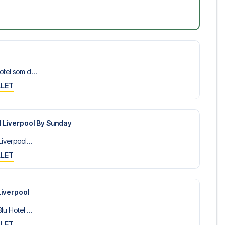
tel som d...
LLET
l Liverpool By Sunday
iverpool...
LLET
Liverpool
u Hotel ...
LLET