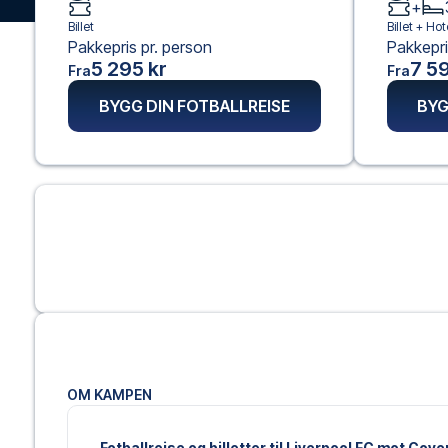
+
Billet
Billet +
Hote
Pakkepris pr. person
Pakkepri
5 295 kr
7 59
Fra
Fra
BYGG DIN FOTBALLREISE
BYG
OM KAMPEN
Fotballreise og billetter til Liverpool FC mot Cove