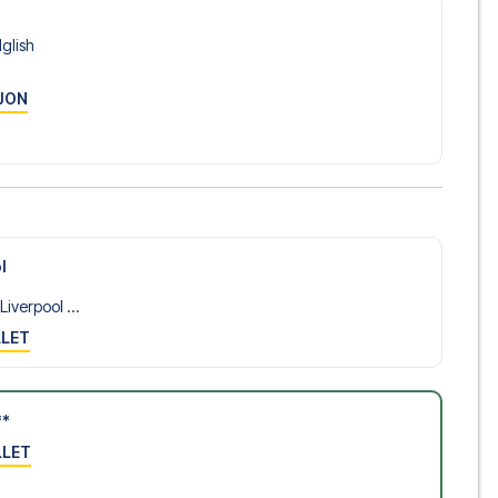
lglish
JON
l
iverpool ...
LLET
**
LLET