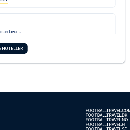
man Liver...
LLET
RE HOTELLER
, Sure Hotel Collection by Best Western
i Liv...
LLET
l
igger se...
FOOTBALLTRAVEL.CO
FOOTBALLTRAVEL.DK
LLET
FOOTBALLTRAVEL.NO
FOOTBALLTRAVEL.FI
FOOTBALLTRAVEL.SE