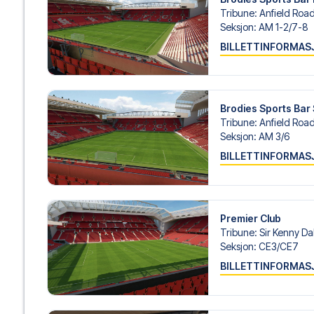
personlig service både før og under reisen. Vi er tilgjen
Tribune
:
Anfield Roa
hjelp til å bestille reisen.
Seksjon
:
AM 1-2/​7-8
BILLETTINFORMAS
Er du klar for å oppleve Liverpool FC på Anfield Stadium
med å realisere din fotballreisedrøm!
Brodies Sports Bar 
Tribune
:
Anfield Roa
Seksjon
:
AM 3/​6
BILLETTINFORMAS
Premier Club
Tribune
:
Sir Kenny Da
Seksjon
:
CE3/​CE7
BILLETTINFORMAS