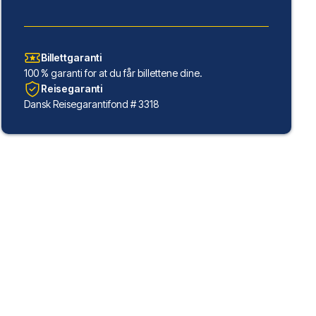
Billettgaranti
100 % garanti for at du får billettene dine.
Reisegaranti
Dansk Reisegarantifond # 3318