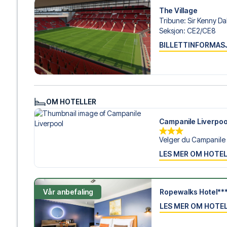
The Village
Tribune
:
Sir Kenny Da
Seksjon
:
CE2/​CE8
BILLETTINFORMAS
OM HOTELLER
Campanile Liverpoo
Velger du Campanile L
LES MER OM HOTE
Vår anbefaling
Ropewalks Hotel**
LES MER OM HOTE