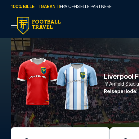
Skip to content
100% BILLETTGARANTI
FRA OFFISIELLE PARTNERE
Liverpool 
Anfield Stadi
Reiseperiode
: