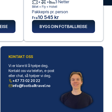
+
+
3
Netter
Billet +
Fly
+
Hotell
Pakkepris pr. person
10 545 kr
Fra
EISE
BYGG DIN FOTBALLREISE
KONTAKT OSS
Vi er klare til å hjelpe deg.
Kontakt oss via telefon, e-post
eller chat, så hjelper vi deg.
+47 73 02 20 22
info@footballtravel.no