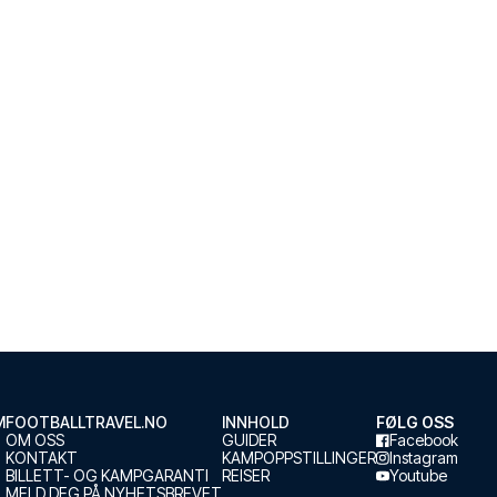
M
FOOTBALLTRAVEL.NO
INNHOLD
FØLG OSS
OM OSS
GUIDER
Facebook
KONTAKT
KAMPOPPSTILLINGER
Instagram
BILLETT- OG KAMPGARANTI
REISER
Youtube
MELD DEG PÅ NYHETSBREVET