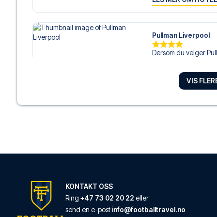
Pullman Liverpool
Dersom du velger Pull
LES MER OM HOTE
VIS FLE
Liverpool Inn Hotel
Du vil bo svært sentralt 
LES MER OM HOTE
Tune Hotel Liverpoo
Tune Hotel Liverpool l
KONTAKT OSS
LES MER OM HOTE
Ring
+47 73 02 20 22
eller
send en e-post
info@footballtravel.no