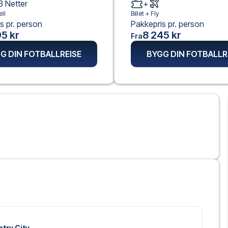
3
Netter
+
ll
Billet +
Fly
s pr. person
Pakkepris pr. person
5 kr
8 245 kr
Fra
G DIN FOTBALLREISE
BYGG DIN FOTBALLR
ntry City