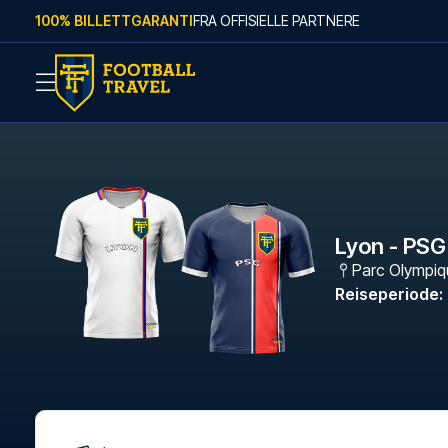
Skip to content
100% BILLETTGARANTI
FRA OFFISIELLE PARTNERE
Lyon - PSG
Parc Olympiq
Reiseperiode
: