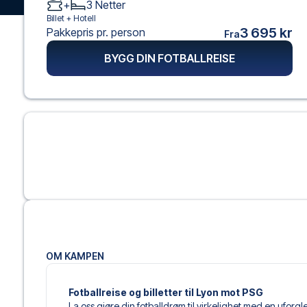
+
3
Netter
Billet +
Hotell
3 695 kr
Pakkepris pr. person
Fra
BYGG DIN FOTBALLREISE
OM KAMPEN
Fotballreise og billetter til Lyon mot PSG
La oss gjøre din fotballdrøm til virkelighet med en uforg