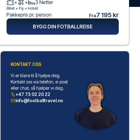
+
+
3
Netter
Billet +
Fly
+
Hotell
7 195 kr
Pakkepris pr. person
Fra
BYGG DIN FOTBALLREISE
KONTAKT OSS
Vi er klare til å hjelpe deg.
Kontakt oss via telefon, e-post
eller chat, så hjelper vi deg.
+47 73 02 20 22
info@footballtravel.no