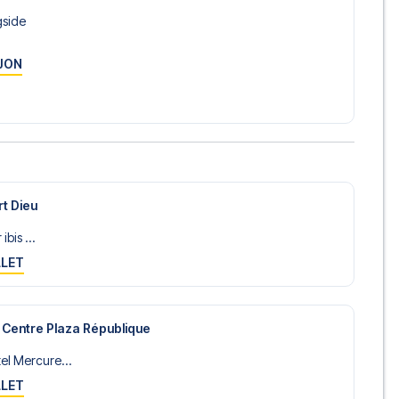
gside
s mot PSG? Kontakt oss idag, og la oss hjelpe deg med å
JON
rt Dieu
ibis ...
LLET
 Centre Plaza République
el Mercure...
LLET