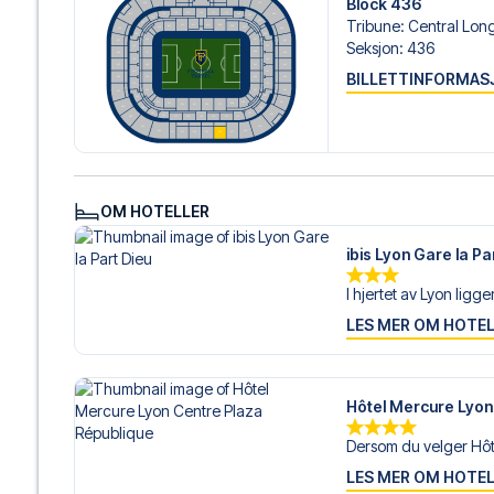
Block 436
Tribune
:
Central Lon
Er du klar for å oppleve Lyon på Parc Olympique Lyonnai
Seksjon
:
436
realisere din fotballreisedrøm!
BILLETTINFORMAS
OM HOTELLER
ibis Lyon Gare la Pa
I hjertet av Lyon ligger 
LES MER OM HOTE
Hôtel Mercure Lyon
Dersom du velger Hôt
LES MER OM HOTE