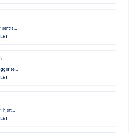
 sentra...
LLET
n
igger se...
LLET
i hjert...
LLET