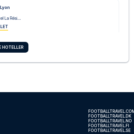
 Lyon
l La Rési...
LLET
RE HOTELLER
 i Lyon ...
LLET
nfluence
 Hotel Lyo...
LLET
FOOTBALLTRAVEL.CO
FOOTBALLTRAVEL.DK
FOOTBALLTRAVEL.NO
FOOTBALLTRAVEL.FI
uence
FOOTBALLTRAVEL.SE