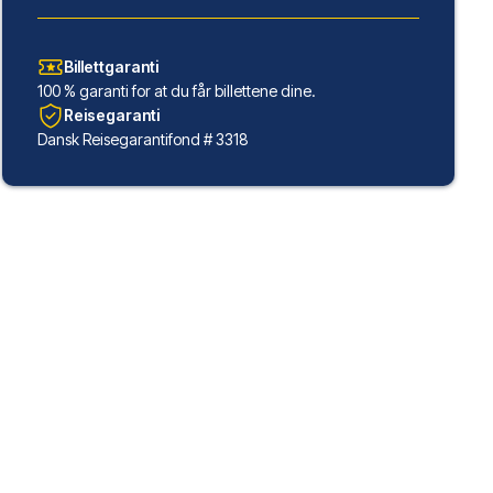
Billettgaranti
100 % garanti for at du får billettene dine.
Reisegaranti
Dansk Reisegarantifond # 3318