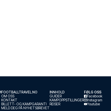
M
FOOTBALLTRAVEL.NO
INNHOLD
FØLG OSS
OM OSS
GUIDER
Facebook
KONTAKT
KAMPOPPSTILLINGER
Instagram
BILLETT- OG KAMPGARANTI
REISER
Youtube
MELD DEG PÅ NYHETSBREVET