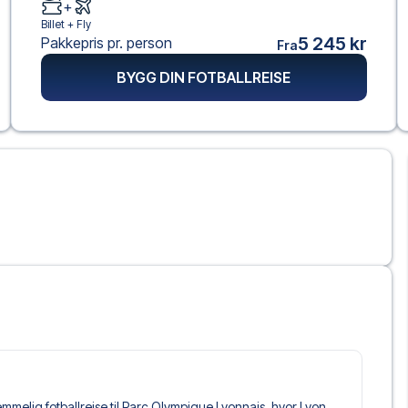
+
Billet +
Fly
5 245 kr
Pakkepris pr. person
Fra
BYGG DIN FOTBALLREISE
lemmelig fotballreise til Parc Olympique Lyonnais, hvor Lyon