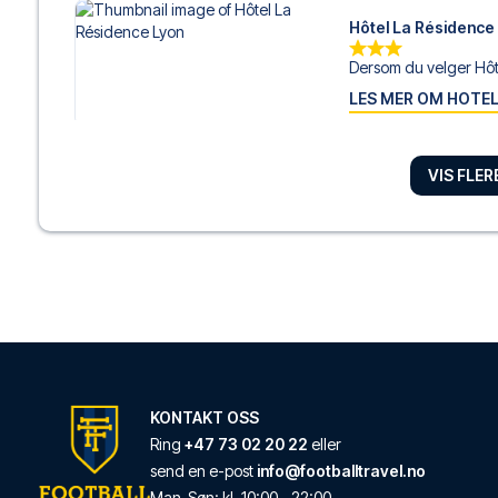
Hôtel La Résidence
Dersom du velger Hôte
LES MER OM HOTE
VIS FLE
Ho36 hostels
Velger du Ho36 hostels
LES MER OM HOTE
MOB Hotel Lyon Co
Dersom du velger MOB
LES MER OM HOTE
KONTAKT OSS
Ring
+47 73 02 20 22
eller
Novotel Lyon Confl
send en e-post
info@footballtravel.no
Man
-
Søn
: kl.
10:00
-
22:00