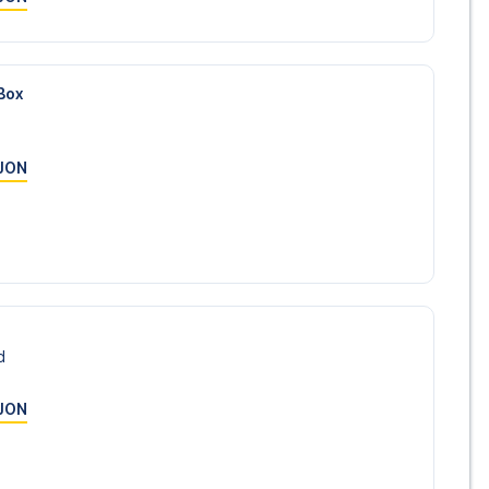
Box
JON
d
JON