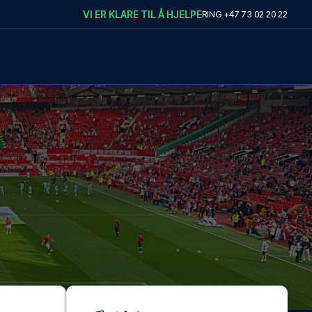
VI ER KLARE TIL Å HJELPE
RING
+47 73 02 20 22