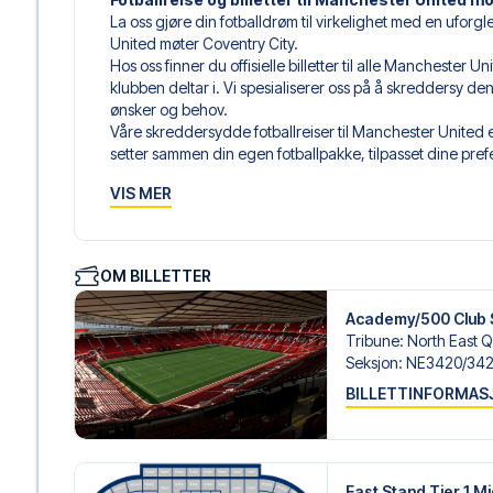
La oss gjøre din fotballdrøm til virkelighet med en uforg
United møter Coventry City.
Hos oss finner du offisielle billetter til alle Manchester
klubben deltar i. Vi spesialiserer oss på å skreddersy de
ønsker og behov.
Våre skreddersydde fotballreiser til Manchester United e
setter sammen din egen fotballpakke, tilpasset dine prefer
utvalgte hoteller for enhver smak og budsjett, samt fleksi
VIS MER
Når du velger billettype, kan du se hvilken seksjon du skal 
hospitality-billett. En hospitality-billett gir deg mer en
til lounge og/eller mat og drikke. Hvis dette er inkludert,
dine reisedokumenter.
OM BILLETTER
Vi tilbyr et bredt utvalg av håndplukkede hoteller i Manc
luksuriøse 5-stjerners hoteller til sjarmerende boutiquehot
Academy/500 Club 
reisende. Vi tar hensyn til beliggenhet, komfort og pris. 
Tribune
:
North East 
best. Foretrekker du et spesifikt hotell vi ikke tilbyr, så ko
Seksjon
:
NE3420/​342
Vi tilbyr fotballpakker til Manchester United både med og u
BILLETTINFORMAS
Velger du en av våre komplette pakker med fly, mottar d
flydetaljer sammen med reisedokumentene dine – slik at d
fotballopplevelsen.
Trygg booking og personlig service
Din sikkerhet og opplevelse er vår høyeste prioritet. Vi s
East Stand Tier 1 M