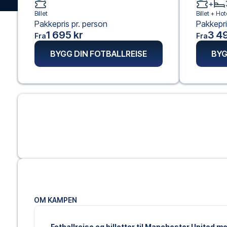
+
Billet
Billet +
Hote
Pakkepris pr. person
Pakkepri
1 695 kr
3 49
Fra
Fra
BYGG DIN FOTBALLREISE
BYG
OM KAMPEN
Fotballreise og billetter til Manchester United m