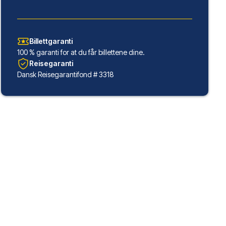
Billettgaranti
100 % garanti for at du får billettene dine.
Reisegaranti
Dansk Reisegarantifond # 3318