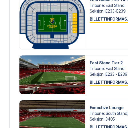
personlig service både før og under reisen. Vi er tilgjen
Tribune
:
East Stand
hjelp til å bestille reisen.
Seksjon
:
E233-E239
BILLETTINFORMAS
Er du klar for å oppleve Manchester United på Old Traffo
deg med å realisere din fotballreisedrøm!
East Stand Tier 2
Tribune
:
East Stand
Seksjon
:
E233 - E239 
BILLETTINFORMAS
Executive Lounge
Tribune
:
South Stand/
Seksjon
:
3405
BILLETTINFORMAS