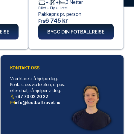
+
+
3
Netter
Billet +
Fly
+
Hotell
Pakkepris pr. person
6 745 kr
Fra
EISE
BYGG DIN FOTBALLREISE
KONTAKT OSS
Vi er klare til å hjelpe deg.
Kontakt oss via telefon, e-post
eller chat, så hjelper vi deg.
+47 73 02 20 22
info@footballtravel.no