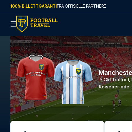
Skip to content
100% BILLETTGARANTI
FRA OFFISIELLE PARTNERE
Manchester
Old Trafford
,
Reiseperiode
: