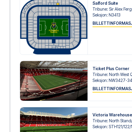
Salford Suite
Tribune
:
Sir Alex Fer
Seksjon
:
N3413
BILLETTINFORMAS
Ticket Plus Corner
Tribune
:
North West 
Seksjon
:
NW3427-34
BILLETTINFORMAS
Victoria Warehous
Tribune
:
North Stand/
Seksjon
:
STH121/​122/​