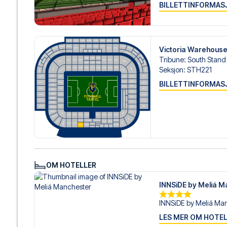
BILLETTINFORMAS
Victoria Warehous
Tribune
:
South Stand
Seksjon
:
STH221
BILLETTINFORMAS
OM HOTELLER
INNSiDE by Meliá M
INNSiDE by Meliá Manc
LES MER OM HOTE