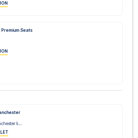
JON
e Premium Seats
JON
anchester
hester li...
LLET