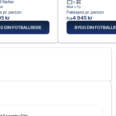
3
Netter
+
ll
Billet +
Fly
s pr. person
Pakkepris pr. person
5 kr
4 945 kr
Fra
G DIN FOTBALLREISE
BYGG DIN FOTBALLR
ot Coventry City