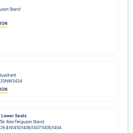
guson Stand
JON
Quadrant
31/​NW3434
JON
e Lower Seats
​Sir Alex Ferguson Stand
126 & N1410/​1408/​1407/​1405/​1404