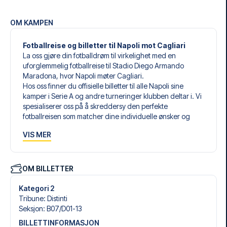
OM KAMPEN
Fotballreise og billetter til Napoli mot Cagliari
La oss gjøre din fotballdrøm til virkelighet med en
uforglemmelig fotballreise til Stadio Diego Armando
Maradona, hvor Napoli møter Cagliari.
Hos oss finner du offisielle billetter til alle Napoli sine
kamper i Serie A og andre turneringer klubben deltar i. Vi
spesialiserer oss på å skreddersy den perfekte
fotballreisen som matcher dine individuelle ønsker og
behov.
VIS MER
Våre skreddersydde fotballreiser til Napoli er laget for å gi
deg en opplevelse du aldri vil glemme. Du setter sammen
din egen fotballpakke, tilpasset dine preferanser. Velg
blant et bredt utvalg av fotballbilletter, nøye utvalgte
OM BILLETTER
hoteller for enhver smak og budsjett, samt fleksible fly som
passer deg best.
Kategori 2
Når du velger billettype, kan du se hvilken seksjon du skal
Tribune
:
Distinti
sitte i, og hva billetten inkluderer – spesielt hvis det er en
Seksjon
:
B07/​D01-13
hospitality-billett. En hospitality-billett gir deg mer enn
BILLETTINFORMASJON