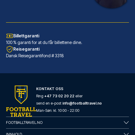
Billettgaranti
100 % garanti for at du får billettene dine.
Reisegaranti
Dansk Reisegarantifond # 3318
Hotel San Pietro
KONTAKT OSS
Velger du Hotel San Pietro i N...
Ring
+47 73 02 20 22
eller
send en e-post
info@footballtravel.no
LES MER OM HOTELLET
Man
-
Søn
: kl.
10:00
-
22:00
FOOTBALLTRAVEL.NO
INNHOLD