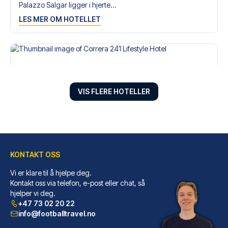
Palazzo Salgar ligger i hjerte...
LES MER OM HOTELLET
VIS FLERE HOTELLER
KONTAKT OSS
Vi er klare til å hjelpe deg.
Correra 241 Lifestyle Hotel
Kontakt oss via telefon, e-post eller chat, så
hjelper vi deg.
Velger du Correra 241 Lifestyl...
+47 73 02 20 22
LES MER OM HOTELLET
info@footballtravel.no