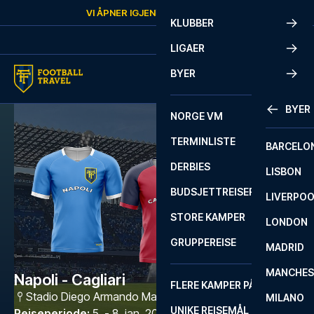
Skip to content
VI ÅPNER IGJEN
MANDAG
KL.
10:00
KLUBBER
LIGAER
BYER
BYER
NORGE VM
TERMINLISTE
BARCELO
DERBIES
LISBON
BUDSJETTREISER
LIVERPO
STORE KAMPER
LONDON
GRUPPEREISE
MADRID
MANCHES
Napoli - Cagliari
FLERE KAMPER PÅ ÉN REISE
Stadio Diego Armando Maradona
,
Napoli
MILANO
UNIKE REISEMÅL
Reiseperiode
:
5. - 8. jan. 2027