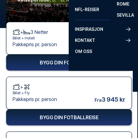
ROME
NFL-REISER
SEVILLA
INSPIRASJON
+
3
Netter
Billet +
Hotell
KONTAKT
1 895 kr
Pakkepris pr. person
Fra
OM OSS
BYGG DIN FOTBALLREISE
+
Billet +
Fly
3 945 kr
Pakkepris pr. person
Fra
BYGG DIN FOTBALLREISE