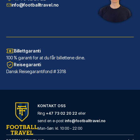
LES MER OM HOTELLET
info@footballtravel.no
Billettgaranti
100 % garanti for at du får billettene dine.
Reisegaranti
Dansk Reisegarantifond # 3318
Ibis Styles Nice Centre Gare
KONTAKT OSS
Dersom du velger Ibis Styles N...
Ring
+47 73 02 20 22
eller
send en e-post
info@footballtravel.no
LES MER OM HOTELLET
Man
-
Søn
: kl.
10:00
-
22:00