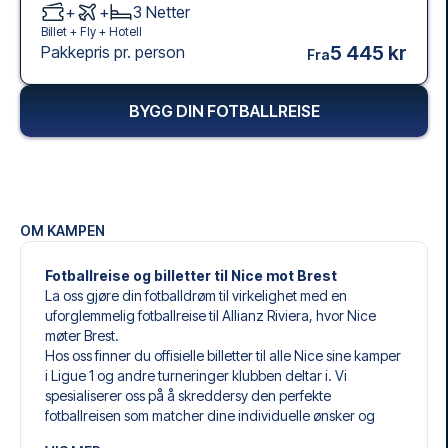
+
+
3
Netter
Billet +
Fly
+
Hotell
5 445 kr
Pakkepris pr. person
Fra
BYGG DIN FOTBALLREISE
OM KAMPEN
Fotballreise og billetter til Nice mot Brest
La oss gjøre din fotballdrøm til virkelighet med en
uforglemmelig fotballreise til Allianz Riviera, hvor Nice
møter Brest.
Hos oss finner du offisielle billetter til alle Nice sine kamper
i Ligue 1 og andre turneringer klubben deltar i. Vi
spesialiserer oss på å skreddersy den perfekte
fotballreisen som matcher dine individuelle ønsker og
behov.