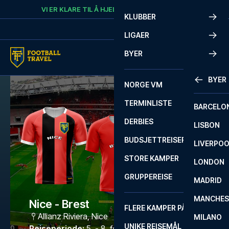
Skip to content
VI ER KLARE TIL Å HJELPE
RING
+47 73 02 20 22
KLUBBER
LIGAER
BYER
BYER
NORGE VM
TERMINLISTE
BARCELO
DERBIES
LISBON
BUDSJETTREISER
LIVERPO
STORE KAMPER
LONDON
GRUPPEREISE
MADRID
MANCHES
Nice - Brest
FLERE KAMPER PÅ ÉN REISE
Allianz Riviera
,
Nice
MILANO
UNIKE REISEMÅL
Reiseperiode
:
5. - 8. feb. 2027