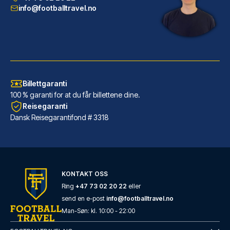
LES MER OM HOTELLET
info@footballtravel.no
Billettgaranti
100 % garanti for at du får billettene dine.
Reisegaranti
Dansk Reisegarantifond # 3318
Ibis Styles Nice Centre Gare
KONTAKT OSS
Dersom du velger Ibis Styles N...
Ring
+47 73 02 20 22
eller
send en e-post
info@footballtravel.no
LES MER OM HOTELLET
Man
-
Søn
: kl.
10:00
-
22:00