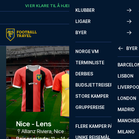
Skip to content
VI ER KLARE TIL Å HJELPE
RING
+47 73 02 20 22
KLUBBER
LIGAER
BYER
BYER
NORGE VM
TERMINLISTE
BARCELO
DERBIES
LISBON
BUDSJETTREISER
LIVERPO
STORE KAMPER
LONDON
GRUPPEREISE
MADRID
MANCHES
Nice - Lens
FLERE KAMPER PÅ ÉN REISE
Allianz Riviera
,
Nice
MILANO
UNIKE REISEMÅL
Reiseperiode
:
11. - 14. des. 2026