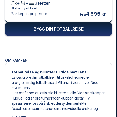
+
+
3
Netter
Billet +
Fly
+
Hotell
4 695 kr
Pakkepris pr. person
Fra
BYGG DIN FOTBALLREISE
OM KAMPEN
Fotballreise og billetter til Nice mot Lens
La oss gjøre din fotballdrøm til virkelighet med en
uforglemmelig fotballreise til Allianz Riviera, hvor Nice
møter Lens.
Hos oss finner du offisielle billetter til alle Nice sine kamper
i Ligue 1 og andre turneringer klubben deltar i. Vi
spesialiserer oss på å skreddersy den perfekte
fotballreisen som matcher dine individuelle ønsker og
behov.