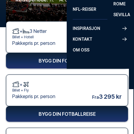
ROME
NFL-REISER
SEVILLA
INSPIRASJON
+
3
Netter
Billet +
Hotell
KONTAKT
1 845 kr
Pakkepris pr. person
Fra
OM OSS
BYGG DIN FOTBALLREISE
+
Billet +
Fly
3 295 kr
Pakkepris pr. person
Fra
BYGG DIN FOTBALLREISE