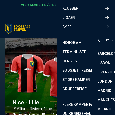
Skip to content
VI ER KLARE TIL Å HJELPE
RING
+47 73 02 20 22
KLUBBER
LIGAER
BYER
BYER
NORGE VM
TERMINLISTE
BARCELO
DERBIES
LISBON
BUDSJETTREISER
LIVERPO
STORE KAMPER
LONDON
GRUPPEREISE
MADRID
MANCHES
Nice - Lille
FLERE KAMPER PÅ ÉN REISE
Allianz Riviera
,
Nice
MILANO
UNIKE REISEMÅL
Reiseperiode
:
18. - 21. sep. 2026