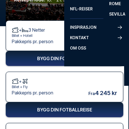
ROME
NFL-REISER
SEVILLA
INSPIRASJON
+
3
Netter
Billet +
Hotell
KONTAKT
3 995 kr
Pakkepris pr. person
Fra
OM OSS
BYGG DIN FOTBALLREISE
+
Billet +
Fly
4 245 kr
Pakkepris pr. person
Fra
BYGG DIN FOTBALLREISE