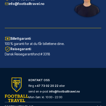
LES MER OM HOTELLET
info@footballtravel.no
Billettgaranti
100 % garanti for at du får billettene dine.
Reisegaranti
Dansk Reisegarantifond # 3318
Ibis Styles Nice Centre Gare
KONTAKT OSS
Dersom du velger Ibis Styles N...
Ring
+47 73 02 20 22
eller
send en e-post
info@footballtravel.no
LES MER OM HOTELLET
Man
-
Søn
: kl.
10:00
-
22:00