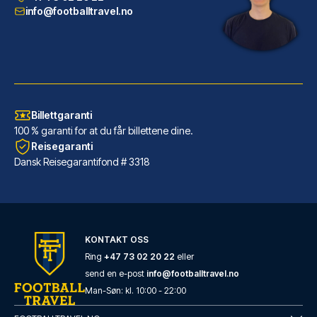
LES MER OM HOTELLET
info@footballtravel.no
Billettgaranti
100 % garanti for at du får billettene dine.
Reisegaranti
Dansk Reisegarantifond # 3318
Ibis Styles Nice Centre Gare
KONTAKT OSS
Dersom du velger Ibis Styles N...
Ring
+47 73 02 20 22
eller
send en e-post
info@footballtravel.no
LES MER OM HOTELLET
Man
-
Søn
: kl.
10:00
-
22:00