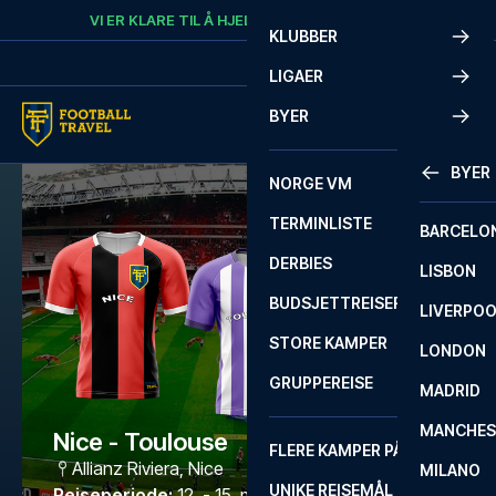
Skip to content
VI ER KLARE TIL Å HJELPE
RING
+47 73 02 20 22
KLUBBER
LIGAER
BYER
BYER
NORGE VM
TERMINLISTE
BARCELO
DERBIES
LISBON
BUDSJETTREISER
LIVERPO
STORE KAMPER
LONDON
GRUPPEREISE
MADRID
MANCHES
Nice - Toulouse
FLERE KAMPER PÅ ÉN REISE
Allianz Riviera
,
Nice
MILANO
UNIKE REISEMÅL
Reiseperiode
:
12. - 15. mars 2027