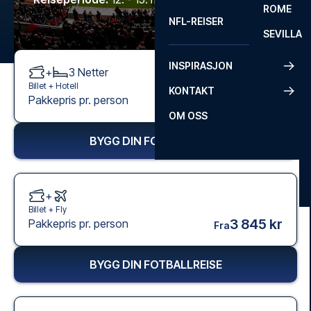
ROME
NFL-REISER
SEVILLA
INSPIRASJON
+
3
Netter
Billet +
Hotell
KONTAKT
2 245 kr
Pakkepris pr. person
Fra
OM OSS
BYGG DIN FOTBALLREISE
+
Billet +
Fly
3 845 kr
Pakkepris pr. person
Fra
BYGG DIN FOTBALLREISE