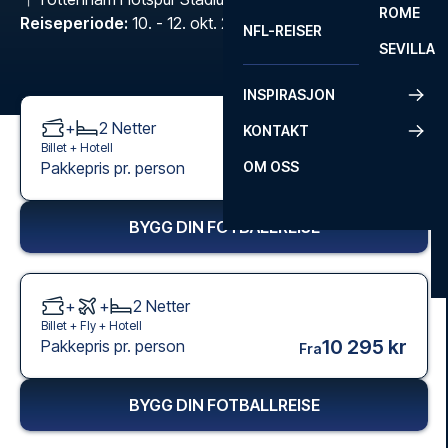
ROME
Reiseperiode
:
10. - 12. okt. 2026
NFL-REISER
SEVILLA
INSPIRASJON
+
2
Netter
KONTAKT
Billet +
Hotell
8 895 kr
Pakkepris pr. person
OM OSS
Fra
BYGG DIN FOTBALLREISE
+
+
2
Netter
Billet +
Fly
+
Hotell
10 295 kr
Pakkepris pr. person
Fra
BYGG DIN FOTBALLREISE