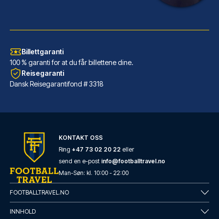
Billettgaranti
100 % garanti for at du får billettene dine.
Reisegaranti
Dansk Reisegarantifond # 3318
KONTAKT OSS
Ring
+47 73 02 20 22
eller
send en e-post
info@footballtravel.no
Man
-
Søn
: kl.
10:00
-
22:00
FOOTBALLTRAVEL.NO
INNHOLD