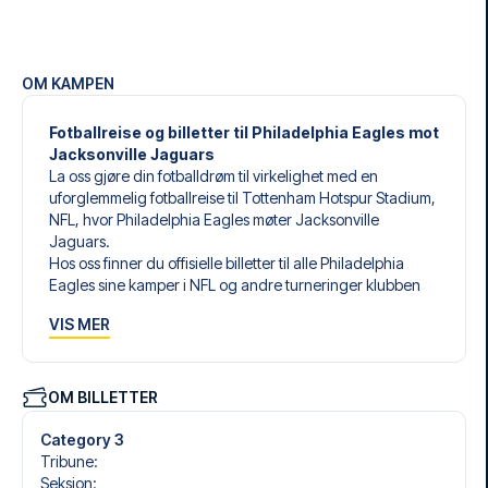
OM KAMPEN
Fotballreise og billetter til Philadelphia Eagles mot
Jacksonville Jaguars
La oss gjøre din fotballdrøm til virkelighet med en
uforglemmelig fotballreise til Tottenham Hotspur Stadium,
NFL, hvor Philadelphia Eagles møter Jacksonville
Jaguars.
Hos oss finner du offisielle billetter til alle Philadelphia
Eagles sine kamper i NFL og andre turneringer klubben
deltar i. Vi spesialiserer oss på å skreddersy den perfekte
VIS MER
fotballreisen som matcher dine individuelle ønsker og
behov.
Våre skreddersydde fotballreiser til Philadelphia Eagles er
laget for å gi deg en opplevelse du aldri vil glemme. Du
OM BILLETTER
setter sammen din egen fotballpakke, tilpasset dine
preferanser. Velg blant et bredt utvalg av fotballbilletter,
Category 3
nøye utvalgte hoteller for enhver smak og budsjett, samt
Tribune
:
fleksible fly som passer deg best.
Seksjon
: