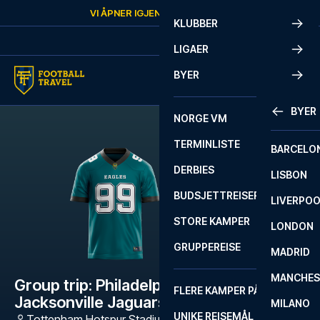
Skip to content
VI ÅPNER IGJEN
LØRDAG
KL.
10:00
KLUBBER
LIGAER
BYER
BYER
NORGE VM
TERMINLISTE
BARCELO
DERBIES
LISBON
BUDSJETTREISER
LIVERPO
STORE KAMPER
LONDON
GRUPPEREISE
MADRID
MANCHES
Group trip: Philadelphia Eagles -
FLERE KAMPER PÅ ÉN REISE
Jacksonville Jaguars (2 nætter)
MILANO
UNIKE REISEMÅL
Tottenham Hotspur Stadium, NFL
,
London