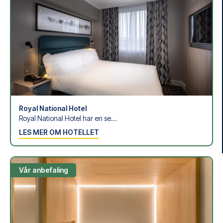
Trygg booking og personlig service
Din sikkerhet og opplevelse er vår høyeste prioritet. Vi
sørger for en problemfri bestillingsprosess, og står klare
med personlig service både før og under reisen. Vi er
tilgjengelige på
+47 73 02 20 22
eller
her
dersom du
trenger hjelp til å bestille reisen.
Er du klar for å oppleve Philadelphia Eagles på Tottenham
Hotspur Stadium, NFL mot Jacksonville Jaguars? Kontakt
oss idag, og la oss hjelpe deg med å realisere din
fotballreisedrøm!
Royal National Hotel
Royal National Hotel har en se...
LES MER OM HOTELLET
Vår anbefaling