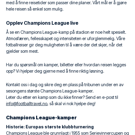
med å finne reisetider som passer dine planer. Vårt mål er å gjøre
hele reisen så enkel som mulig.
Opplev Champions League live
Å se en Champions League-kamp på stadion er noe helt spesielt.
Atmosfæren, fellesskapet og intensiteten er uforglemmelig. Våre
fotballreiser gir deg muligheten til å være der det skjer, når det
gjelder som mest.
Har du spørsmål om kamper, billetter eller hvordan reisen legges
opp? Vi hjelper deg gjerne med å finne riktig løsning.
Kontakt oss i dag og sikre deg en plass på tribunen under en av
sesongens største Champions League-kamper.
Leter du etter en kamp som du ikke finner? Send en e-post til
info@footballtravel.no
, så skal vi nok hjelpe deg!
Champions League-kamper
Historie: Europas største klubbturnering
Champions League ble grunnlagt i 1955 som Serievinnercupen og