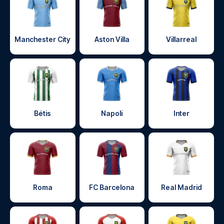
Manchester City
Aston Villa
Villarreal
Bétis
Napoli
Inter
Roma
FC Barcelona
Real Madrid