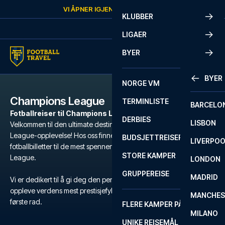
Skip to content
VI ÅPNER IGJEN
LØRDAG
KL.
10:00
KLUBBER
LIGAER
BYER
BYER
NORGE VM
Champions League
TERMINLISTE
BARCELO
Fotballreiser til Champions League-kamper
DERBIES
LISBON
Velkommen til den ultimate destinasjonen for din Champions
League-opplevelse! Hos oss finner du et bredt utvalg av
BUDSJETTREISER
LIVERPO
fotballbilletter til de mest spennende kampene i Champions
STORE KAMPER
League.
LONDON
GRUPPEREISE
MADRID
Vi er dedikert til å gi deg den perfekte reisen, hvor du kan
oppleve verdens mest prestisjefylte klubblagsturnering i fotball, på
MANCHES
første rad.
FLERE KAMPER PÅ ÉN REISE
MILANO
UNIKE REISEMÅL