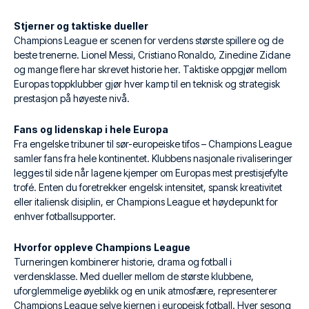
Stjerner og taktiske dueller
Champions League er scenen for verdens største spillere og de
beste trenerne. Lionel Messi, Cristiano Ronaldo, Zinedine Zidane
og mange flere har skrevet historie her. Taktiske oppgjør mellom
Europas toppklubber gjør hver kamp til en teknisk og strategisk
prestasjon på høyeste nivå.
Fans og lidenskap i hele Europa
Fra engelske tribuner til sør-europeiske tifos – Champions League
samler fans fra hele kontinentet. Klubbens nasjonale rivaliseringer
legges til side når lagene kjemper om Europas mest prestisjefylte
trofé. Enten du foretrekker engelsk intensitet, spansk kreativitet
eller italiensk disiplin, er Champions League et høydepunkt for
enhver fotballsupporter.
Hvorfor oppleve Champions League
Turneringen kombinerer historie, drama og fotball i
verdensklasse. Med dueller mellom de største klubbene,
uforglemmelige øyeblikk og en unik atmosfære, representerer
Champions League selve kjernen i europeisk fotball. Hver sesong