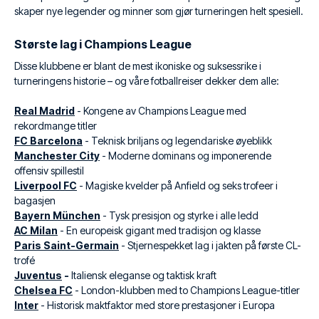
skaper nye legender og minner som gjør turneringen helt spesiell.
Største lag i Champions League
Disse klubbene er blant de mest ikoniske og suksessrike i
turneringens historie – og våre fotballreiser dekker dem alle:
Real Madrid
- Kongene av Champions League med
rekordmange titler
FC Barcelona
- Teknisk briljans og legendariske øyeblikk
Manchester City
- Moderne dominans og imponerende
offensiv spillestil
Liverpool FC
- Magiske kvelder på Anfield og seks trofeer i
bagasjen
Bayern München
- Tysk presisjon og styrke i alle ledd
AC Milan
- En europeisk gigant med tradisjon og klasse
Paris Saint-Germain
- Stjernespekket lag i jakten på første CL-
trofé
Juventus
-
Italiensk eleganse og taktisk kraft
Chelsea FC
- London-klubben med to Champions League-titler
Inter
- Historisk maktfaktor med store prestasjoner i Europa