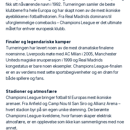
fikk sitt nåværende navn i 1992. Turneringen samler de beste
klubbene fra hele Europa og har skapt noen av de mest ikoniske
øyeblikkene i fotballhistorien. Fra Real Madrids dominans til
uforglemmelige comebacks – Champions League er det ultimate
målet for enhver europeisk klubb.
Finaler og legendariske kamper
Turneringen har levert noen av de mest dramatiske finalene
noensinne. Liverpools møte med AC Milan i 2005, Manchester
Uniteds magiske snuoperasjon i 1999 og Real Madrids
kongestatus er bare noen eksempler. Champions League-finalen
er en av verdens mest sette sportsbegivenheter og en drøm for
både spillere og fans.
Stadioner og atmosfære
Champions League bringer fotball til Europas mest ikoniske
arenaer. Fra Anfield og Camp Nou til San Siro og Allianz Arena –
hvert stadion byr på sin egen unike stemning. De berømte
Champions League-kveldene, hvor fansen skaper elektrisk
atmosfære, er en opplevelse som ikke kan sammenlignes med noe
annet.