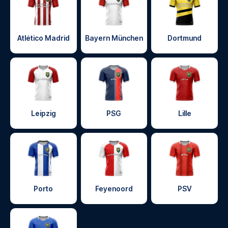
Atlético Madrid
Bayern München
Dortmund
Leipzig
PSG
Lille
Porto
Feyenoord
PSV