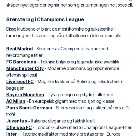
skaper nye legender og minner som gjør turneringen helt spesiell.
Største lag i Champions League
Disse klubbene er blant de mest ikoniske og suksessrike i
turneringens historie – og våre fotballreiser dekker dem alle:
Real Madrid
- Kongene av Champions League med
rekordmange titler
FC Barcelona
- Teknisk briljans og legendariske øyeblikk
Manchester City
- Moderne dominans og imponerende
offensiv spillestil
Liverpool FC
- Magiske kvelder på Anfield og seks trofeer i
bagasjen
Bayern München
- Tysk presisjon og styrke i alle ledd
AC Milan
- En europeisk gigant med tradisjon og klasse
Paris Saint-Germain
- Stjernespekket lag i jakten på første CL-
trofé
Juventus
-
Italiensk eleganse og taktisk kraft
Chelsea FC
- London-klubben med to Champions League-titler
Inter
- Historisk maktfaktor med store prestasjoner i Europa