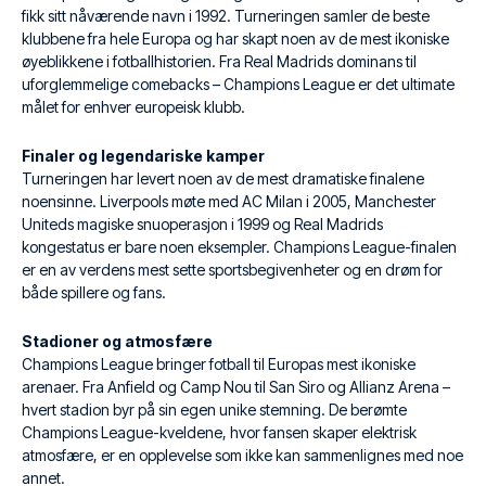
fikk sitt nåværende navn i 1992. Turneringen samler de beste
klubbene fra hele Europa og har skapt noen av de mest ikoniske
øyeblikkene i fotballhistorien. Fra Real Madrids dominans til
uforglemmelige comebacks – Champions League er det ultimate
målet for enhver europeisk klubb.
Finaler og legendariske kamper
Turneringen har levert noen av de mest dramatiske finalene
noensinne. Liverpools møte med AC Milan i 2005, Manchester
Uniteds magiske snuoperasjon i 1999 og Real Madrids
kongestatus er bare noen eksempler. Champions League-finalen
er en av verdens mest sette sportsbegivenheter og en drøm for
både spillere og fans.
Stadioner og atmosfære
Champions League bringer fotball til Europas mest ikoniske
arenaer. Fra Anfield og Camp Nou til San Siro og Allianz Arena –
hvert stadion byr på sin egen unike stemning. De berømte
Champions League-kveldene, hvor fansen skaper elektrisk
atmosfære, er en opplevelse som ikke kan sammenlignes med noe
annet.