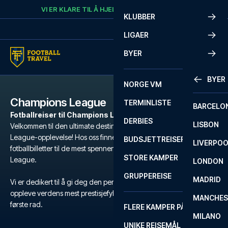
Skip to content
VI ER KLARE TIL Å HJELPE
RING
+47 73 02 20 22
KLUBBER
LIGAER
BYER
BYER
NORGE VM
Champions League
TERMINLISTE
BARCELO
Fotballreiser til Champions League-kamper
DERBIES
LISBON
Velkommen til den ultimate destinasjonen for din Champions
League-opplevelse! Hos oss finner du et bredt utvalg av
BUDSJETTREISER
LIVERPO
fotballbilletter til de mest spennende kampene i Champions
STORE KAMPER
League.
LONDON
GRUPPEREISE
MADRID
Vi er dedikert til å gi deg den perfekte reisen, hvor du kan
oppleve verdens mest prestisjefylte klubblagsturnering i fotball, på
MANCHES
første rad.
FLERE KAMPER PÅ ÉN REISE
MILANO
UNIKE REISEMÅL