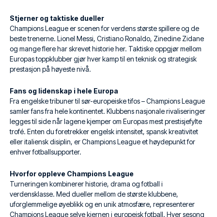
Stjerner og taktiske dueller
Champions League er scenen for verdens største spillere og de
beste trenerne. Lionel Messi, Cristiano Ronaldo, Zinedine Zidane
og mange flere har skrevet historie her. Taktiske oppgjør mellom
Europas toppklubber gjør hver kamp til en teknisk og strategisk
prestasjon på høyeste nivå.
Fans og lidenskap i hele Europa
Fra engelske tribuner til sør-europeiske tifos – Champions League
samler fans fra hele kontinentet. Klubbens nasjonale rivaliseringer
legges til side når lagene kjemper om Europas mest prestisjefylte
trofé. Enten du foretrekker engelsk intensitet, spansk kreativitet
eller italiensk disiplin, er Champions League et høydepunkt for
enhver fotballsupporter.
Hvorfor oppleve Champions League
Turneringen kombinerer historie, drama og fotball i
verdensklasse. Med dueller mellom de største klubbene,
uforglemmelige øyeblikk og en unik atmosfære, representerer
Champions League selve kjernen i europeisk fotball. Hver sesong