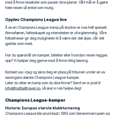
med å finne reisetider som passer dine planer. Vårt mål er å gjøre
hele reisen så enkel som mulig.
Opplev Champions League live
Å se en Champions League-kamp på stadion er noe helt spesielt.
Atmosfæren, fellesskapet og intensiteten er uforglemmelig. Våre
fotballreiser gir deg muligheten til å være der det skjer, når det
gjelder som mest.
Har du spørsmål om kamper, billetter eller hvordan reisen legges
opp? Vi hjelper deg gjerne med å finne riktig løsning.
Kontakt oss i dag og sikre deg en plass på tribunen under en av
sesongens største Champions League-kamper.
Leter du etter en kamp som du ikke finner? Send en e-post til
info@footballtravel.no
, så skal vi nok hjelpe deg!
Champions League-kamper
Historie: Europas største klubbturnering
Champions League ble grunnlagt i 1955 som Serievinnercupen og