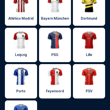
Atlético Madrid
Bayern München
Dortmund
Leipzig
PSG
Lille
Porto
Feyenoord
PSV