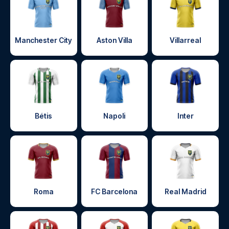
Manchester City
Aston Villa
Villarreal
Bétis
Napoli
Inter
Roma
FC Barcelona
Real Madrid