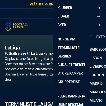
Skip to content
VI ÅPNER IGJEN
LØRDAG
KL.
10:00
KLUBBER
LIGAER
BYER
BYER
NORGE VM
LaLiga
TERMINLISTE
BARCELO
Fotballreiser til La Liga kamper
DERBIES
LISBON
Opplev spansk fotballmagi i La Liga kamper med Football Travel.
Drømmer du om å se de største fotballstjernene i aksjon? Vil du
BUDSJETTREISER
LIVERPO
oppleve den intense atmosfæren på de mest ikoniske stadionene i
STORE KAMPER
Spania? Da er en fotballreise til La Liga det perfekte valget for
LONDON
deg!
GRUPPEREISE
MADRID
MANCHES
FLERE KAMPER PÅ ÉN REISE
MILANO
TERMINLISTE LALIGA
UNIKE REISEMÅL