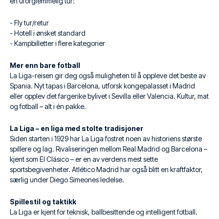
en uforglemmelig tur:
- Fly tur/retur
- Hotell i ønsket standard
- Kampbilletter i flere kategorier
Mer enn bare fotball
La Liga-reisen gir deg også muligheten til å oppleve det beste av
Spania. Nyt tapas i Barcelona, utforsk kongepalasset i Madrid
eller opplev det fargerike bylivet i Sevilla eller Valencia. Kultur, mat
og fotball – alt i én pakke.
La Liga – en liga med stolte tradisjoner
Siden starten i 1929 har La Liga fostret noen av historiens største
spillere og lag. Rivaliseringen mellom Real Madrid og Barcelona –
kjent som El Clásico – er en av verdens mest sette
sportsbegivenheter. Atlético Madrid har også blitt en kraftfaktor,
særlig under Diego Simeones ledelse.
Spillestil og taktikk
La Liga er kjent for teknisk, ballbesittende og intelligent fotball.