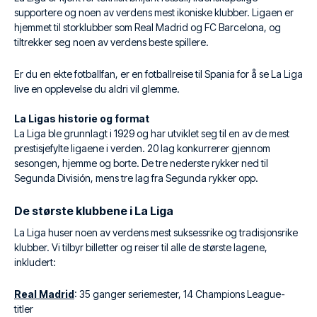
supportere og noen av verdens mest ikoniske klubber. Ligaen er
hjemmet til storklubber som Real Madrid og FC Barcelona, og
tiltrekker seg noen av verdens beste spillere.
Er du en ekte fotballfan, er en fotballreise til Spania for å se La Liga
live en opplevelse du aldri vil glemme.
La Ligas historie og format
La Liga ble grunnlagt i 1929 og har utviklet seg til en av de mest
prestisjefylte ligaene i verden. 20 lag konkurrerer gjennom
sesongen, hjemme og borte. De tre nederste rykker ned til
Segunda División, mens tre lag fra Segunda rykker opp.
De største klubbene i La Liga
La Liga huser noen av verdens mest suksessrike og tradisjonsrike
klubber. Vi tilbyr billetter og reiser til alle de største lagene,
inkludert:
Real Madrid
: 35 ganger seriemester, 14 Champions League-
titler