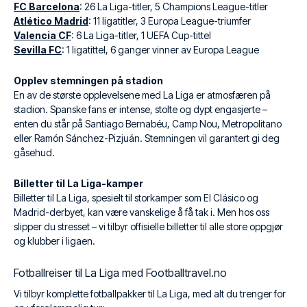
FC Barcelona
: 26 La Liga-titler, 5 Champions League-titler
Atlético Madrid
: 11 ligatitler, 3 Europa League-triumfer
Valencia CF
: 6 La Liga-titler, 1 UEFA Cup-tittel
Sevilla FC
: 1 ligatittel, 6 ganger vinner av Europa League
Opplev stemningen på stadion
En av de største opplevelsene med La Liga er atmosfæren på
stadion. Spanske fans er intense, stolte og dypt engasjerte –
enten du står på Santiago Bernabéu, Camp Nou, Metropolitano
eller Ramón Sánchez-Pizjuán. Stemningen vil garantert gi deg
gåsehud.
Billetter til La Liga-kamper
Billetter til La Liga, spesielt til storkamper som El Clásico og
Madrid-derbyet, kan være vanskelige å få tak i. Men hos oss
slipper du stresset – vi tilbyr offisielle billetter til alle store oppgjør
og klubber i ligaen.
Fotballreiser til La Liga med Footballtravel.no
Vi tilbyr komplette fotballpakker til La Liga, med alt du trenger for