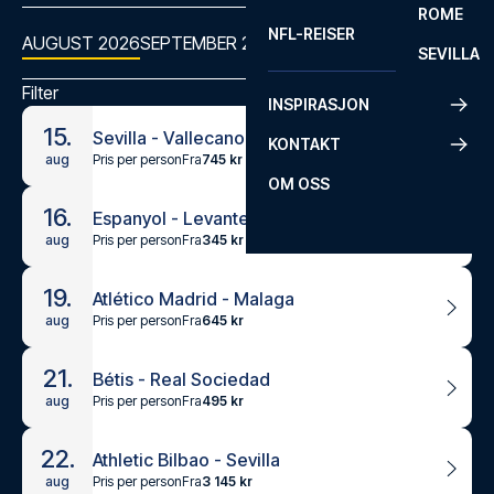
ROME
NFL-REISER
AUGUST 2026
SEPTEMBER 2026
OKTOBER 2026
NOVEMBER
SEVILLA
Filter
INSPIRASJON
15.
Sevilla - Vallecano
KONTAKT
Pris per person
Fra
745 kr
aug
OM OSS
16.
Espanyol - Levante UD
Pris per person
Fra
345 kr
aug
19.
Atlético Madrid - Malaga
Pris per person
Fra
645 kr
aug
21.
Bétis - Real Sociedad
Pris per person
Fra
495 kr
aug
22.
Athletic Bilbao - Sevilla
Pris per person
Fra
3 145 kr
aug