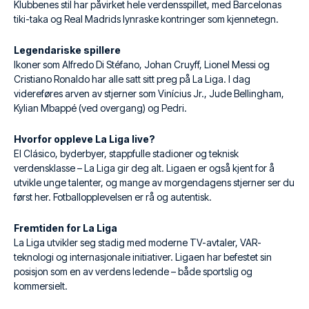
Klubbenes stil har påvirket hele verdensspillet, med Barcelonas
tiki-taka og Real Madrids lynraske kontringer som kjennetegn.
Legendariske spillere
Ikoner som Alfredo Di Stéfano, Johan Cruyff, Lionel Messi og
Cristiano Ronaldo har alle satt sitt preg på La Liga. I dag
videreføres arven av stjerner som Vinícius Jr., Jude Bellingham,
Kylian Mbappé (ved overgang) og Pedri.
Hvorfor oppleve La Liga live?
El Clásico, byderbyer, stappfulle stadioner og teknisk
verdensklasse – La Liga gir deg alt. Ligaen er også kjent for å
utvikle unge talenter, og mange av morgendagens stjerner ser du
først her. Fotballopplevelsen er rå og autentisk.
Fremtiden for La Liga
La Liga utvikler seg stadig med moderne TV-avtaler, VAR-
teknologi og internasjonale initiativer. Ligaen har befestet sin
posisjon som en av verdens ledende – både sportslig og
kommersielt.