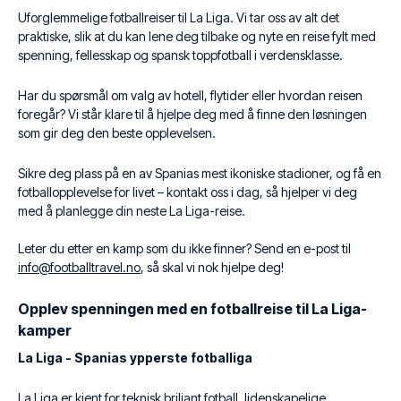
Uforglemmelige fotballreiser til La Liga. Vi tar oss av alt det
praktiske, slik at du kan lene deg tilbake og nyte en reise fylt med
spenning, fellesskap og spansk toppfotball i verdensklasse.
Har du spørsmål om valg av hotell, flytider eller hvordan reisen
foregår? Vi står klare til å hjelpe deg med å finne den løsningen
som gir deg den beste opplevelsen.
Sikre deg plass på en av Spanias mest ikoniske stadioner, og få en
fotballopplevelse for livet – kontakt oss i dag, så hjelper vi deg
med å planlegge din neste La Liga-reise.
Leter du etter en kamp som du ikke finner? Send en e-post til
info@footballtravel.no
, så skal vi nok hjelpe deg!
Opplev spenningen med en fotballreise til La Liga-
kamper
La Liga - Spanias ypperste fotballiga
La Liga er kjent for teknisk briljant fotball, lidenskapelige