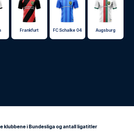
h
Frankfurt
FC Schalke 04
Augsburg
e klubbene i Bundesliga og antall ligatitler