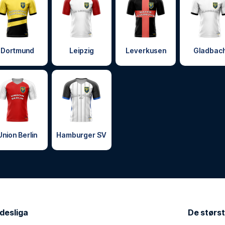
Dortmund
Leipzig
Leverkusen
Gladbac
Union Berlin
Hamburger SV
ndesliga
De størst