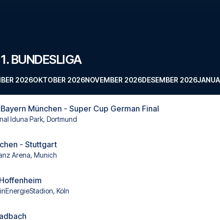
 1. BUNDESLIGA
BER 2026
OKTOBER 2026
NOVEMBER 2026
DESEMBER 2026
JANUA
 Bayern München - Super Cup German Final
nal Iduna Park, Dortmund
hen - Stuttgart
ianz Arena, Munich
- Hoffenheim
inEnergieStadion, Köln
ladbach