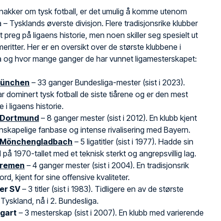
nakker om tysk fotball, er det umulig å komme utenom
 – Tysklands øverste divisjon. Flere tradisjonsrike klubber
tt preg på ligaens historie, men noen skiller seg spesielt ut
eritter. Her er en oversikt over de største klubbene i
a og hvor mange ganger de har vunnet ligamesterskapet:
München
– 33 ganger Bundesliga-mester (sist i 2023).
r dominert tysk fotball de siste tiårene og er den mest
 i ligaens historie.
 Dortmund
– 8 ganger mester (sist i 2012). En klubb kjent
denskapelige fanbase og intense rivalisering med Bayern.
 Mönchengladbach
– 5 ligatitler (sist i 1977). Hadde sin
d på 1970-tallet med et teknisk sterkt og angrepsvillig lag.
Bremen
– 4 ganger mester (sist i 2004). En tradisjonsrik
ord, kjent for sine offensive kvaliteter.
er SV
– 3 titler (sist i 1983). Tidligere en av de største
 Tyskland, nå i 2. Bundesliga.
tgart
– 3 mesterskap (sist i 2007). En klubb med varierende