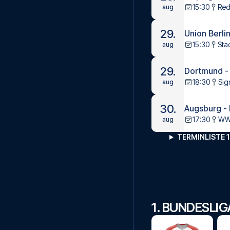
15:30
Red
aug
29.
Union Berlin
15:30
Stad
aug
29.
Dortmund -
18:30
Sig
aug
30.
Augsburg -
17:30
WWK
aug
TERMINLISTE 1
1. BUNDESLI