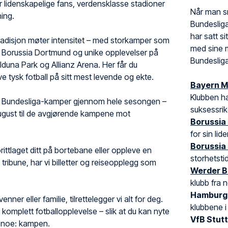
or lidenskapelige fans, verdensklasse stadioner
Når man s
ing.
Bundesliga
har satt si
tradisjon møter intensitet – med storkamper som
med sine m
Borussia Dortmund og unike opplevelser på
Bundeslig
Iduna Park og Allianz Arena. Her får du
ve tysk fotball på sitt mest levende og ekte.
Bayern 
Klubben ha
er til Bundesliga-kamper gjennom hele sesongen –
suksessrike
august til de avgjørende kampene mot
Borussia
for sin li
Borussia
orittlaget ditt på bortebane eller oppleve en
storhetsti
ribune, har vi billetter og reiseopplegg som
Werder 
klubb fra n
Hamburg
nner eller familie, tilrettelegger vi alt for deg.
klubbene i
, komplett fotballopplevelse – slik at du kan nyte
VfB Stut
r noe: kampen.