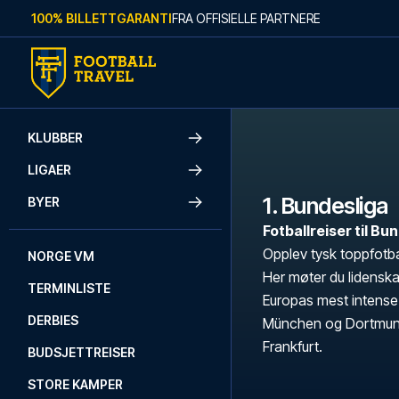
Skip to content
100% BILLETTGARANTI
FRA OFFISIELLE PARTNERE
KLUBBER
LIGAER
1. Bundesliga
BYER
Fotballreiser til B
Opplev tysk toppfotbal
NORGE VM
Her møter du lidenska
TERMINLISTE
Europas mest intense
DERBIES
München og Dortmund ti
Frankfurt.
BUDSJETTREISER
STORE KAMPER