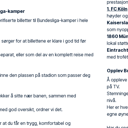
prestasjon
1. FC Köln
sliga-kamper
høyder og u
verifiserte billetter til Bundesliga-kamper i hele
Kaisersl
som nyopp
1860 Mü
ørger for at billettene er klare i god tid før
lokal støtt
Eintrach
s separat, eller som del av en komplett reise med
med trofét
Opplev Bu
 finne den plassen på stadion som passer deg
Å oppleve 
på TV.
Stemningen
ekker å sitte nær banen, sammen med
nivå.
Her er hve
med god oversikt, ordner vi det.
egne øyne
for at du får en trygg, komfortabel og
Har du spø