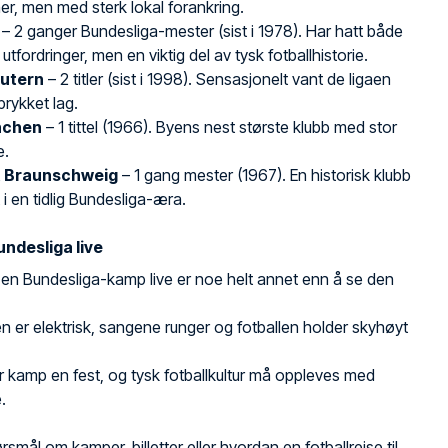
er, men med sterk lokal forankring.
– 2 ganger Bundesliga-mester (sist i 1978). Har hatt både
tfordringer, men en viktig del av tysk fotballhistorie.
autern
– 2 titler (sist i 1998). Sensasjonelt vant de ligaen
rykket lag.
nchen
– 1 tittel (1966). Byens nest største klubb med stor
e.
t Braunschweig
– 1 gang mester (1967). En historisk klubb
 i en tidlig Bundesliga-æra.
ndesliga live
en Bundesliga-kamp live er noe helt annet enn å se den
 er elektrisk, sangene runger og fotballen holder skyhøyt
r kamp en fest, og tysk fotballkultur må oppleves med
.
rsmål om kamper, billetter eller hvordan en fotballreise til