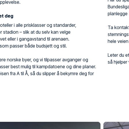
pplevelse.
Bundesliga
planlegge 
set deg
eller i alle prisklasser og standarder,
Ta kontakt
 stadion – slik at du selv kan velge
stemningsf
ivet eller i gangavstand til arenaen.
hele veien 
r som passer både budsjett og stil.
Leter du et
 flere norske byer, og vi tilpasser avganger og
så hjelper 
passer best mulig til kampdatoene og dine planer.
isen fra A til Å, så du slipper å bekymre deg for