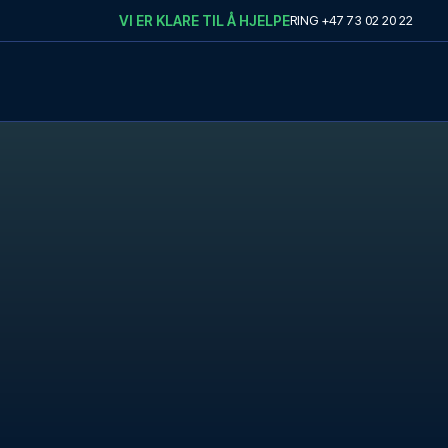
VI ER KLARE TIL Å HJELPE
RING
+47 73 02 20 22