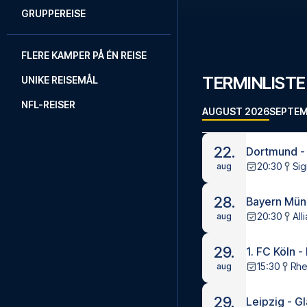
GRUPPEREISE
FLERE KAMPER PÅ ÉN REISE
TERMINLISTE
UNIKE REISEMÅL
NFL-REISER
AUGUST 2026
SEPTEM
22.
Dortmund -
20:30
Sig
aug
28.
Bayern Münc
20:30
All
aug
29.
1. FC Köln 
15:30
Rhe
aug
29.
Leipzig - G