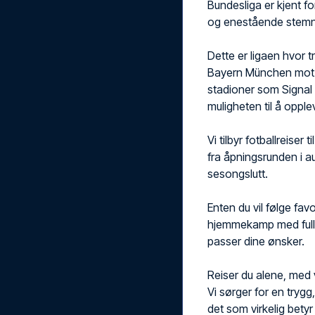
Bundesliga er kjent f
og enestående stemn
Dette er ligaen hvor 
Bayern München mot 
stadioner som Signal 
muligheten til å opple
Vi tilbyr fotballreis
fra åpningsrunden i 
sesongslutt.
Enten du vil følge fav
hjemmekamp med full t
passer dine ønsker.
Reiser du alene, med ve
Vi sørger for en trygg
det som virkelig bety