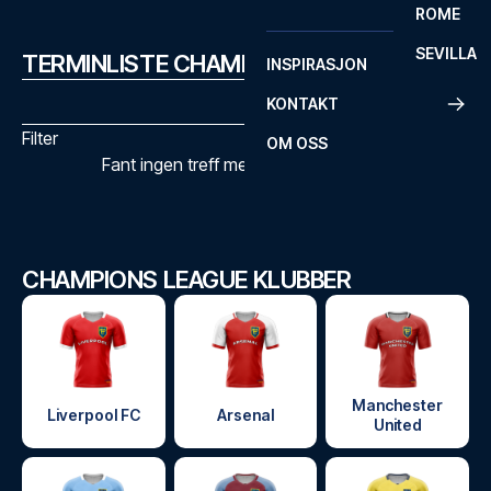
ROME
SEVILLA
TERMINLISTE CHAMPIONS LEAGUE
INSPIRASJON
KONTAKT
Filter
OM OSS
Fant ingen treff med de valgte filtrene
CHAMPIONS LEAGUE KLUBBER
Manchester
Liverpool FC
Arsenal
United