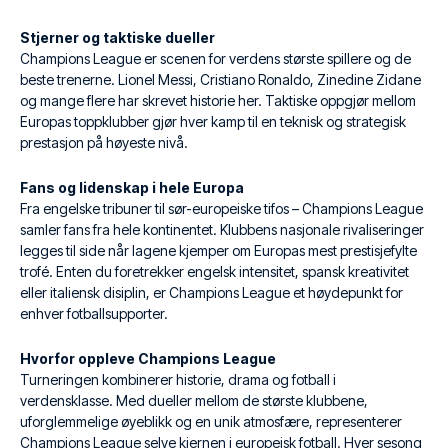
Stjerner og taktiske dueller
Champions League er scenen for verdens største spillere og de
beste trenerne. Lionel Messi, Cristiano Ronaldo, Zinedine Zidane
og mange flere har skrevet historie her. Taktiske oppgjør mellom
Europas toppklubber gjør hver kamp til en teknisk og strategisk
prestasjon på høyeste nivå.
Fans og lidenskap i hele Europa
Fra engelske tribuner til sør-europeiske tifos – Champions League
samler fans fra hele kontinentet. Klubbens nasjonale rivaliseringer
legges til side når lagene kjemper om Europas mest prestisjefylte
trofé. Enten du foretrekker engelsk intensitet, spansk kreativitet
eller italiensk disiplin, er Champions League et høydepunkt for
enhver fotballsupporter.
Hvorfor oppleve Champions League
Turneringen kombinerer historie, drama og fotball i
verdensklasse. Med dueller mellom de største klubbene,
uforglemmelige øyeblikk og en unik atmosfære, representerer
Champions League selve kjernen i europeisk fotball. Hver sesong