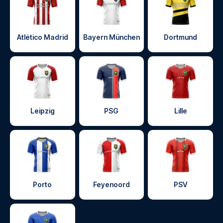
Atlético Madrid
Bayern München
Dortmund
Leipzig
PSG
Lille
Porto
Feyenoord
PSV