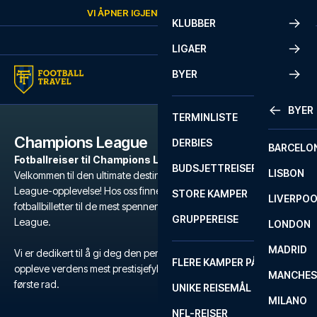
Skip to content
VI ÅPNER IGJEN
MANDAG
KL.
10:00
KLUBBER
LIGAER
BYER
BYER
TERMINLISTE
Champions League
DERBIES
BARCELO
Fotballreiser til Champions League-kamper
BUDSJETTREISER
LISBON
Velkommen til den ultimate destinasjonen for din Champions
League-opplevelse! Hos oss finner du et bredt utvalg av
STORE KAMPER
LIVERPO
fotballbilletter til de mest spennende kampene i Champions
GRUPPEREISE
League.
LONDON
MADRID
Vi er dedikert til å gi deg den perfekte reisen, hvor du kan
FLERE KAMPER PÅ ÉN REISE
oppleve verdens mest prestisjefylte klubblagsturnering i fotball, på
MANCHES
første rad.
UNIKE REISEMÅL
MILANO
NFL-REISER