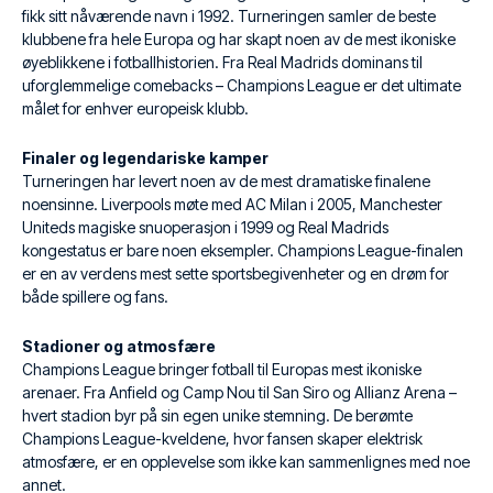
fikk sitt nåværende navn i 1992. Turneringen samler de beste
klubbene fra hele Europa og har skapt noen av de mest ikoniske
øyeblikkene i fotballhistorien. Fra Real Madrids dominans til
uforglemmelige comebacks – Champions League er det ultimate
målet for enhver europeisk klubb.
Finaler og legendariske kamper
Turneringen har levert noen av de mest dramatiske finalene
noensinne. Liverpools møte med AC Milan i 2005, Manchester
Uniteds magiske snuoperasjon i 1999 og Real Madrids
kongestatus er bare noen eksempler. Champions League-finalen
er en av verdens mest sette sportsbegivenheter og en drøm for
både spillere og fans.
Stadioner og atmosfære
Champions League bringer fotball til Europas mest ikoniske
arenaer. Fra Anfield og Camp Nou til San Siro og Allianz Arena –
hvert stadion byr på sin egen unike stemning. De berømte
Champions League-kveldene, hvor fansen skaper elektrisk
atmosfære, er en opplevelse som ikke kan sammenlignes med noe
annet.