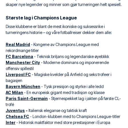
skaper nye legender og minner som gjør turneringen helt spesiell.
Største lag i Champions League
Disse klubbene er blant de mest ikoniske og suksessrike i
turneringens historie – og våre fotballreiser dekker dem alle:
Real Madrid
- Kongene av Champions League med
rekordmange titler
FC Barcelona
- Teknisk briljans og legendariske øyeblikk
Manchester City
- Moderne dominans og imponerende
offensiv spillestil
Liverpool FC
- Magiske kvelder på Anfield og seks trofeer i
bagasjen
Bayern München
- Tysk presisjon og styrke i alle ledd
AC Milan
- En europeisk gigant med tradisjon og klasse
Paris Saint-Germain
- Stjernespekket lag i jakten på første CL-
trofé
Juventus
-
Italiensk eleganse og taktisk kraft
Chelsea FC
- London-klubben med to Champions League-titler
Inter
- Historisk maktfaktor med store prestasjoner i Europa