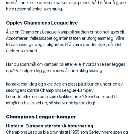
med å finne reisetider som passer dine planer. Vårt mål er å gjøre
hele reisen så enkel som mulig.
Opplev Champions League live
Å se en Champions League-kamp på stadion er noe helt spesielt.
Atmosfæren, fellesskapet og intensiteten er uforglemmelig. Våre
fotballreiser gir deg muligheten til å være der det skjer, når det
gjelder som mest.
Har du spørsmål om kamper, billetter eller hvordan reisen legges
opp? Vi hjelper deg gjerne med å finne riktig løsning.
Kontakt oss i dag og sikre deg en plass på tribunen under en av
sesongens største Champions League-kamper.
Leter du etter en kamp som du ikke finner? Send en e-post til
info@footballtravel.no
, så skal vi nok hjelpe deg!
Champions League-kamper
Historie: Europas største klubbturnering
Champions League ble grunnlagt i 1955 som Serievinnercupen og