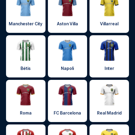
Manchester City
Aston Villa
Villarreal
Bétis
Napoli
Inter
Roma
FC Barcelona
Real Madrid