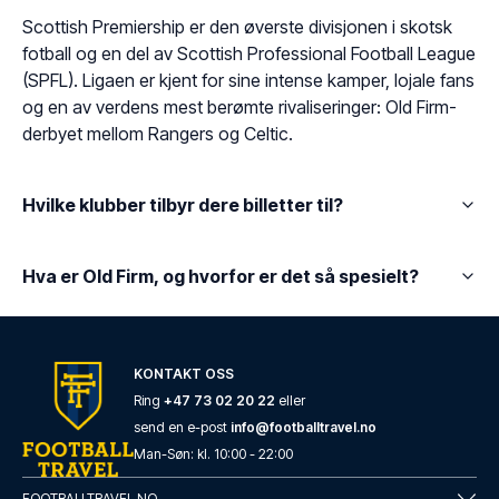
Scottish Premiership er den øverste divisjonen i skotsk
fotball og en del av Scottish Professional Football League
(SPFL). Ligaen er kjent for sine intense kamper, lojale fans
og en av verdens mest berømte rivaliseringer: Old Firm-
derbyet mellom Rangers og Celtic.
Hvilke klubber tilbyr dere billetter til?
Hva er Old Firm, og hvorfor er det så spesielt?
KONTAKT OSS
Ring
+47 73 02 20 22
eller
send en e-post
info@footballtravel.no
Man
-
Søn
: kl.
10:00
-
22:00
FOOTBALLTRAVEL.NO