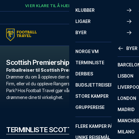
Skip to content
VI ER KLARE TIL Å HJELPE
RING
+47 73 02 20 22
KLUBBER
LIGAER
BYER
BYER
NORGE VM
Scottish Premiership
TERMINLISTE
BARCELO
Fotballreiser til Scottish Premiership
DERBIES
LISBON
Drømmer du om å oppleve den elektriske atmosfæren i et Old
Firm, eller vil du oppleve Rangers på Ibrox, eller Celtic på Celtic
BUDSJETTREISER
LIVERPO
Park? Hos Football Travel gjør våre skreddersydde fotballreiser
STORE KAMPER
drømmene dine til virkelighet.
LONDON
GRUPPEREISE
MADRID
MANCHES
FLERE KAMPER PÅ ÉN REISE
TERMINLISTE SCOTTISH PREMIERSHIP
MILANO
UNIKE REISEMÅL