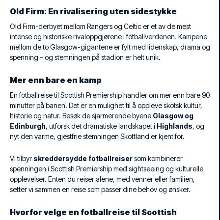
Old Firm: En rivalisering uten sidestykke
Old Firm-derbyet mellom Rangers og Celtic er et av de mest
intense og historiske rivaloppgjørene i fotballverdenen. Kampene
mellom de to Glasgow-gigantene er fylt med lidenskap, drama og
spenning – og stemningen på stadion er helt unik.
Mer enn bare en kamp
En fotballreise til Scottish Premiership handler om mer enn bare 90
minutter på banen. Det er en mulighet til å oppleve skotsk kultur,
historie og natur. Besøk de sjarmerende byene
Glasgow og
Edinburgh
, utforsk det dramatiske landskapet i
Highlands
, og
nyt den varme, gjestfrie stemningen Skottland er kjent for.
Vi tilbyr
skreddersydde fotballreiser
som kombinerer
spenningen i Scottish Premiership med sightseeing og kulturelle
opplevelser. Enten du reiser alene, med venner eller familien,
setter vi sammen en reise som passer dine behov og ønsker.
Hvorfor velge en fotballreise til Scottish