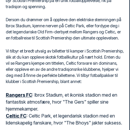
byr Scottish Premiership på en unik fotballopplevelse, rik på
tradisjon og spenning.
Dersom du drømmer om å oppleve den elektriske stemningen på
Ibrox Stadium, kjenne nerven på Celtic Park, eller fordype deg i
det legendariske Old Firm-derbyet mellom Rangers og Celtic, er
en fotballreise til Scottish Premiership den ultimate opplevelsen.
Vi tilbyr et bredt utvalg av billetter til kamper i Scottish Premiership,
slik at du kan oppleve skotsk fotballkultur på nært hold. Enten du
vil se Rangers kjempe om tittelen, Celtic forsvare sin dominans,
eller oppleve en av de andre tradisjonsrike klubbene, hjelper vi
deg med å finne de perfekte billettene. Vi tilbyr fotballpakker til
klubber i Scottish Premiership, blant annet:
Rangers FC
: Ibrox Stadium, et ikonisk stadion med en
fantastisk atmosfære, hvor "The Gers" spiller sine
hjemmekamper.
Celtic FC
: Celtic Park, et legendarisk stadion med en
lidenskapelig fanskare, hvor "The Bhoys" jakter suksess.