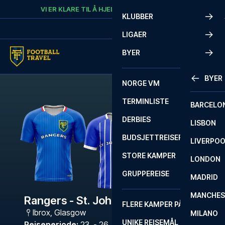
Skip to content
VI ER KLARE TIL Å HJELPE
RING
+47 73 02 20 22
KLUBBER
LIGAER
BYER
BYER
NORGE VM
TERMINLISTE
BARCELO
DERBIES
LISBON
BUDSJETTREISER
LIVERPO
STORE KAMPER
LONDON
GRUPPEREISE
MADRID
MANCHES
Rangers - St. Johnstone
FLERE KAMPER PÅ ÉN REISE
Ibrox
,
Glasgow
MILANO
UNIKE REISEMÅL
Reiseperiode
:
23. - 26. okt. 2026