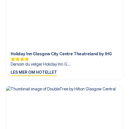
med personlig service både før og under reisen. Vi er
tilgjengelige på
+47 73 02 20 22
eller
her
dersom du
trenger hjelp til å bestille reisen.
Er du klar for å oppleve Rangers på Ibrox mot St.
Johnstone? Kontakt oss idag, og la oss hjelpe deg med å
realisere din fotballreisedrøm!
Holiday Inn Glasgow City Centre Theatreland by IHG
Dersom du velger Holiday Inn G...
LES MER OM HOTELLET