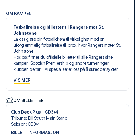
OM KAMPEN
Fotballreise og billetter til Rangers mot St.
Johnstone
La oss gjøre din fotballdrøm til virkelighet med en
uforglemmelig fotballreise til Ibrox, hvor Rangers møter St.
Johnstone.
Hos oss finner du offisielle billetter til alle Rangers sine
kamper i Scottish Premiership og andre turneringer
klubben deltar i. Vi spesialiserer oss på å skreddersy den
perfekte fotballreisen som matcher dine individuelle
VIS MER
ønsker og behov.
Våre skreddersydde fotballreiser til Rangers er laget for å
gi deg en opplevelse du aldri vil glemme. Du setter
sammen din egen fotballpakke, tilpasset dine preferanser.
OM BILLETTER
Velg blant et bredt utvalg av fotballbilletter, nøye utvalgte
hoteller for enhver smak og budsjett, samt fleksible fly som
Club Deck Plus - CD3/4
passer deg best.
Tribune
:
Bill Struth Main Stand
Når du velger billettype, kan du se hvilken seksjon du skal
Seksjon
:
CD3/​4
sitte i, og hva billetten inkluderer – spesielt hvis det er en
BILLETTINFORMASJON