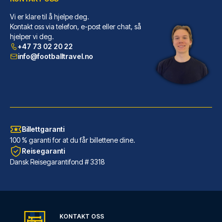
Vi er klare til å hjelpe deg.
citizenM Glasgow
Kontakt oss via telefon, e-post eller chat, så
hjelper vi deg.
Du vil bo svært sentralt i Gla...
+47 73 02 20 22
LES MER OM HOTELLET
info@footballtravel.no
Billettgaranti
100 % garanti for at du får billettene dine.
Reisegaranti
Dansk Reisegarantifond # 3318
Maldron Hotel Glasgow City
KONTAKT OSS