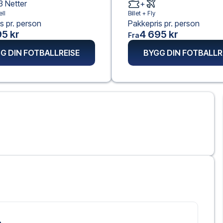
3
Netter
+
ll
Billet +
Fly
s pr. person
Pakkepris pr. person
5 kr
4 695 kr
Fra
G DIN FOTBALLREISE
BYGG DIN FOTBALLR
n