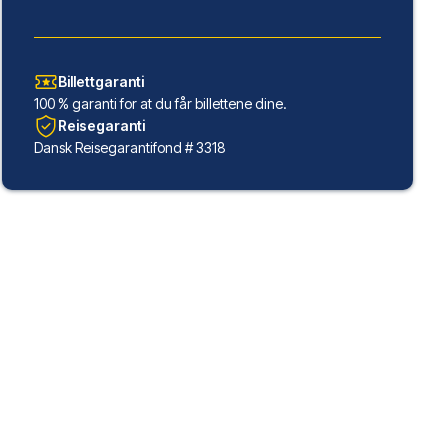
Billettgaranti
100 % garanti for at du får billettene dine.
Reisegaranti
Dansk Reisegarantifond # 3318