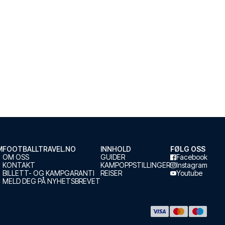
M
FOOTBALLTRAVEL.NO
INNHOLD
FØLG OSS
OM OSS
GUIDER
Facebook
KONTAKT
KAMPOPPSTILLINGER
Instagram
BILLETT- OG KAMPGARANTI
REISER
Youtube
MELD DEG PÅ NYHETSBREVET