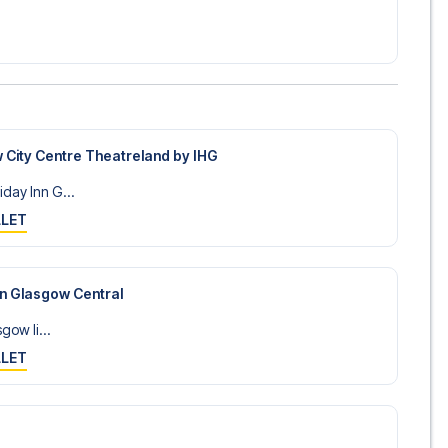
 City Centre Theatreland by IHG
day Inn G...
LLET
on Glasgow Central
sgow li...
LLET