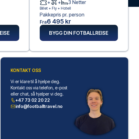
+
+
3
Netter
Billet +
Fly
+
Hotell
Pakkepris pr. person
6 495 kr
Fra
EISE
BYGG DIN FOTBALLREISE
KONTAKT OSS
Vi er klare til å hjelpe deg.
Kontakt oss via telefon, e-post
eller chat, så hjelper vi deg.
+47 73 02 20 22
info@footballtravel.no