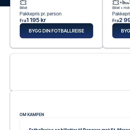
+
Billet
Billet +
Hote
Pakkepris pr. person
Pakkepri
1 195 kr
2 99
Fra
Fra
BYGG DIN FOTBALLREISE
BYG
OM KAMPEN
Fotballreise og billetter til Rangers mot St. Mirre