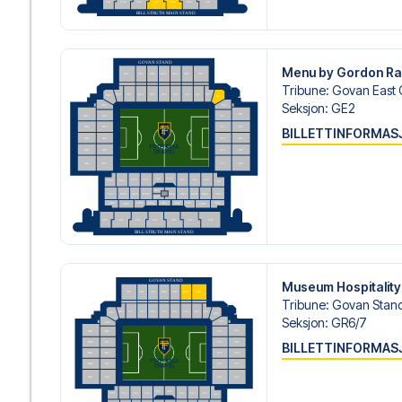
hjelp til å bestille reisen.
Er du klar for å oppleve Rangers på Ibrox mot St. Mirren?
fotballreisedrøm!
Menu by Gordon R
Tribune
:
Govan East 
Seksjon
:
GE2
BILLETTINFORMAS
Museum Hospitality
Tribune
:
Govan Stan
Seksjon
:
GR6/​7
BILLETTINFORMAS