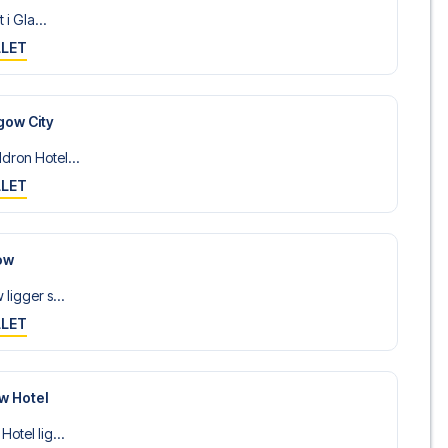
 i Gla...
LLET
gow City
dron Hotel...
LLET
ow
ligger s...
LLET
w Hotel
otel lig...