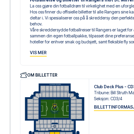
La oss gjøre din fotballdrøm til virkelighet med en uforgl
Hos oss finner du offisielle billetter til alle Rangers sin
deltar i. Vi spesialiserer oss på å skreddersy den perfek
behov.
Våre skreddersydde fotballreiser til Rangers er laget for
sammen din egen fotballpakke, tilpasset dine preferanser. 
hoteller for enhver smak og budsjett, samt fleksible fly s
Når du velger billettype, kan du se hvilken seksjon du skal 
VIS MER
hospitality-billett. En hospitality-billett gir deg mer en
til lounge og/eller mat og drikke. Hvis dette er inkludert,
dine reisedokumenter.
Vi tilbyr et bredt utvalg av håndplukkede hoteller i Glas
OM BILLETTER
luksuriøse 5-stjerners hoteller til sjarmerende boutiquehot
reisende. Vi tar hensyn til beliggenhet, komfort og pris. 
Club Deck Plus - C
best. Foretrekker du et spesifikt hotell vi ikke tilbyr, så ko
Tribune
:
Bill Struth M
Vi tilbyr fotballpakker til Rangers både med og uten fly, s
Seksjon
:
CD3/​4
Velger du en av våre komplette pakker med fly, mottar d
BILLETTINFORMAS
flydetaljer sammen med reisedokumentene dine – slik at d
fotballopplevelsen.
Trygg booking og personlig service
Din sikkerhet og opplevelse er vår høyeste prioritet. Vi s
personlig service både før og under reisen. Vi er tilgjen