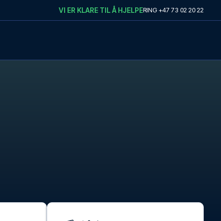
VI ER KLARE TIL Å HJELPE
RING
+47 73 02 20 22