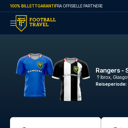
Skip to content
100% BILLETTGARANTI
FRA OFFISIELLE PARTNERE
Rangers - S
Ibrox
,
Glasg
Reiseperiode
: