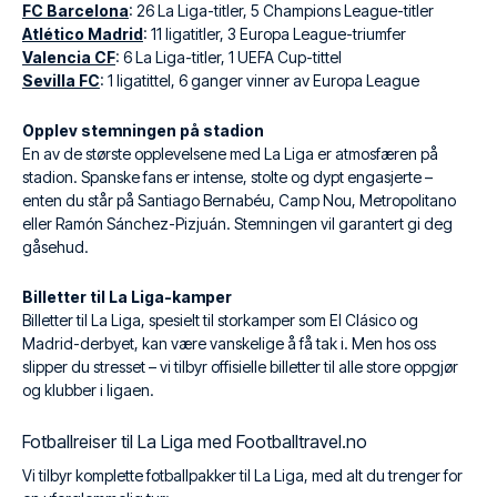
FC Barcelona
: 26 La Liga-titler, 5 Champions League-titler
Atlético Madrid
: 11 ligatitler, 3 Europa League-triumfer
Valencia CF
: 6 La Liga-titler, 1 UEFA Cup-tittel
Sevilla FC
: 1 ligatittel, 6 ganger vinner av Europa League
Opplev stemningen på stadion
En av de største opplevelsene med La Liga er atmosfæren på
stadion. Spanske fans er intense, stolte og dypt engasjerte –
enten du står på Santiago Bernabéu, Camp Nou, Metropolitano
eller Ramón Sánchez-Pizjuán. Stemningen vil garantert gi deg
gåsehud.
Billetter til La Liga-kamper
Billetter til La Liga, spesielt til storkamper som El Clásico og
Madrid-derbyet, kan være vanskelige å få tak i. Men hos oss
slipper du stresset – vi tilbyr offisielle billetter til alle store oppgjør
og klubber i ligaen.
Fotballreiser til La Liga med Footballtravel.no
Vi tilbyr komplette fotballpakker til La Liga, med alt du trenger for