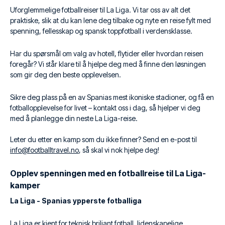
Uforglemmelige fotballreiser til La Liga. Vi tar oss av alt det
praktiske, slik at du kan lene deg tilbake og nyte en reise fylt med
spenning, fellesskap og spansk toppfotball i verdensklasse.
Har du spørsmål om valg av hotell, flytider eller hvordan reisen
foregår? Vi står klare til å hjelpe deg med å finne den løsningen
som gir deg den beste opplevelsen.
Sikre deg plass på en av Spanias mest ikoniske stadioner, og få en
fotballopplevelse for livet – kontakt oss i dag, så hjelper vi deg
med å planlegge din neste La Liga-reise.
Leter du etter en kamp som du ikke finner? Send en e-post til
info@footballtravel.no
, så skal vi nok hjelpe deg!
Opplev spenningen med en fotballreise til La Liga-
kamper
La Liga - Spanias ypperste fotballiga
La Liga er kjent for teknisk briljant fotball, lidenskapelige