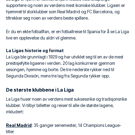
supportere og noen av verdens mest ikoniske klubber. Ligaen er
hjemmet til storklubber som Real Madrid og FC Barcelona, og
tiltrekker seg noen av verdens beste spillere.
Er du en ekte fotballfan, er en fotballreise til Spania for å se La Liga
live en opplevelse du aldri vil glemme.
La Ligas historie og format
La Liga ble grunnlagt i 1929 og har utviklet seg til en av de mest
prestisjefylte ligaene i verden. 20 lag konkurrerer gjennom
sesongen, hjemme og borte. De tre nederste rykker ned til
Segunda División, mens tre lag fra Segunda rykker opp.
De største klubbene i La Liga
La Liga huser noen av verdens mest suksessrike og tradisjonsrike
klubber. Vi tilbyr billetter og reiser til alle de største lagene,
inkludert:
Real Madrid
: 35 ganger seriemester, 14 Champions League-
titler