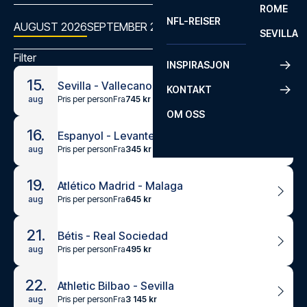
ROME
NFL-REISER
AUGUST 2026
SEPTEMBER 2026
OKTOBER 2026
NOVEMBER
SEVILLA
Filter
INSPIRASJON
15.
Sevilla - Vallecano
KONTAKT
Pris per person
Fra
745 kr
aug
OM OSS
16.
Espanyol - Levante UD
Pris per person
Fra
345 kr
aug
19.
Atlético Madrid - Malaga
Pris per person
Fra
645 kr
aug
21.
Bétis - Real Sociedad
Pris per person
Fra
495 kr
aug
22.
Athletic Bilbao - Sevilla
Pris per person
Fra
3 145 kr
aug