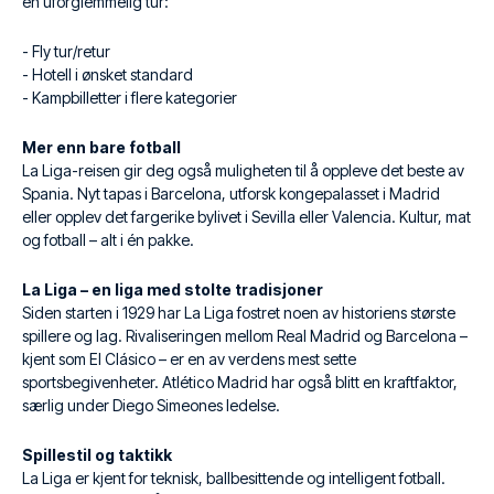
en uforglemmelig tur:
- Fly tur/retur
- Hotell i ønsket standard
- Kampbilletter i flere kategorier
Mer enn bare fotball
La Liga-reisen gir deg også muligheten til å oppleve det beste av
Spania. Nyt tapas i Barcelona, utforsk kongepalasset i Madrid
eller opplev det fargerike bylivet i Sevilla eller Valencia. Kultur, mat
og fotball – alt i én pakke.
La Liga – en liga med stolte tradisjoner
Siden starten i 1929 har La Liga fostret noen av historiens største
spillere og lag. Rivaliseringen mellom Real Madrid og Barcelona –
kjent som El Clásico – er en av verdens mest sette
sportsbegivenheter. Atlético Madrid har også blitt en kraftfaktor,
særlig under Diego Simeones ledelse.
Spillestil og taktikk
La Liga er kjent for teknisk, ballbesittende og intelligent fotball.