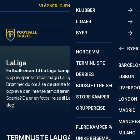
Skip to content
VI ÅPNER IGJEN
SØNDAG
KL.
10:00
KLUBBER
LIGAER
BYER
BYER
NORGE VM
LaLiga
TERMINLISTE
BARCELO
Fotballreiser til La Liga kamper
DERBIES
LISBON
Opplev spansk fotballmagi i La Liga kamper med Football Travel.
Drømmer du om å se de største fotballstjernene i aksjon? Vil du
BUDSJETTREISER
LIVERPO
oppleve den intense atmosfæren på de mest ikoniske stadionene i
STORE KAMPER
Spania? Da er en fotballreise til La Liga det perfekte valget for
LONDON
deg!
GRUPPEREISE
MADRID
MANCHES
FLERE KAMPER PÅ ÉN REISE
MILANO
TERMINLISTE LALIGA
UNIKE REISEMÅL