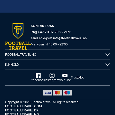
KONTAKT OSS
Tótem Madrid Hotel
Ring
+47 73 02 20 22
eller
Velger du Tótem Madrid Hotel i...
send en e-post
info@footballtravel.no
LES MER OM HOTELLET
Man
-
Søn
: kl.
10:00
-
22:00
FOOTBALLTRAVEL.NO
INNHOLD
Trustpilot
facebook
instagram
youtube
Copyright © 2025.
Footballtravel
. All rights reserved.
FOOTBALLTRAVEL.COM
FOOTBALLTRAVEL.DK
FOOTBALLTRAVEL.NO