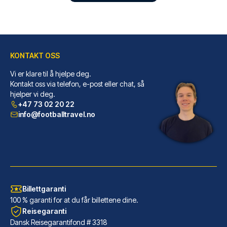
KONTAKT OSS
Vi er klare til å hjelpe deg.
Kontakt oss via telefon, e-post eller chat, så
Gran Hotel Inglés - The Leading Hotels of the World
hjelper vi deg.
+47 73 02 20 22
Gran Hotel Inglés - The Leadin...
info@footballtravel.no
LES MER OM HOTELLET
Billettgaranti
100 % garanti for at du får billettene dine.
Reisegaranti
Dansk Reisegarantifond # 3318