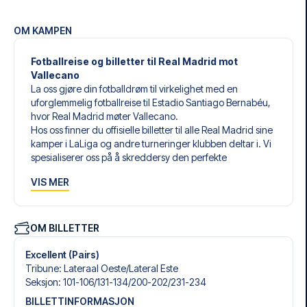
OM KAMPEN
Fotballreise og billetter til Real Madrid mot
Vallecano
La oss gjøre din fotballdrøm til virkelighet med en
uforglemmelig fotballreise til Estadio Santiago Bernabéu,
hvor Real Madrid møter Vallecano.
Hos oss finner du offisielle billetter til alle Real Madrid sine
kamper i LaLiga og andre turneringer klubben deltar i. Vi
spesialiserer oss på å skreddersy den perfekte
fotballreisen som matcher dine individuelle ønsker og
VIS MER
behov.
Våre skreddersydde fotballreiser til Real Madrid er laget
for å gi deg en opplevelse du aldri vil glemme. Du setter
sammen din egen fotballpakke, tilpasset dine preferanser.
OM BILLETTER
Velg blant et bredt utvalg av fotballbilletter, nøye utvalgte
hoteller for enhver smak og budsjett, samt fleksible fly som
Excellent (Pairs)
passer deg best.
Tribune
:
Lateraal Oeste/​Lateral Este
Når du velger billettype, kan du se hvilken seksjon du skal
Seksjon
:
101-106/​131-134/​200-202/​231-234
sitte i, og hva billetten inkluderer – spesielt hvis det er en
BILLETTINFORMASJON