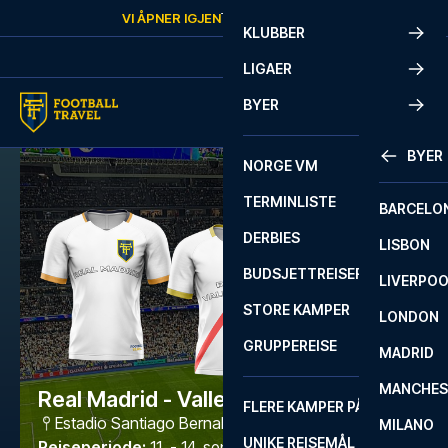
Skip to content
VI ÅPNER IGJEN
TORSDAG
KL.
10:00
KLUBBER
LIGAER
BYER
BYER
NORGE VM
TERMINLISTE
BARCELO
DERBIES
LISBON
BUDSJETTREISER
LIVERPO
STORE KAMPER
LONDON
GRUPPEREISE
MADRID
MANCHES
Real Madrid - Vallecano
FLERE KAMPER PÅ ÉN REISE
Estadio Santiago Bernabéu
,
Madrid
MILANO
UNIKE REISEMÅL
Reiseperiode
:
11. - 14. sep. 2026