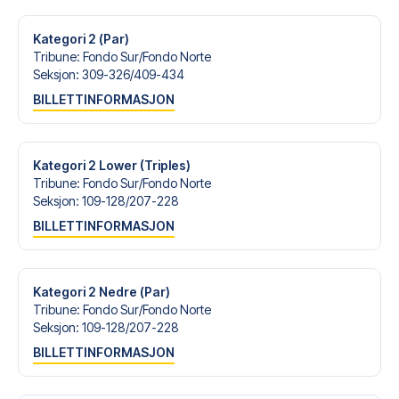
med personlig service både før og under reisen. Vi er
tilgjengelige på
+47 73 02 20 22
eller
her
dersom du
Kategori 2 (Par)
trenger hjelp til å bestille reisen.
Tribune
:
Fondo Sur/​Fondo Norte
Seksjon
:
309-326/​409-434
Er du klar for å oppleve Real Madrid på Estadio Santiago
BILLETTINFORMASJON
Bernabéu mot Vallecano? Kontakt oss idag, og la oss
hjelpe deg med å realisere din fotballreisedrøm!
Kategori 2 Lower (Triples)
Tribune
:
Fondo Sur/​Fondo Norte
Seksjon
:
109-128/​207-228
BILLETTINFORMASJON
Kategori 2 Nedre (Par)
Tribune
:
Fondo Sur/​Fondo Norte
Seksjon
:
109-128/​207-228
BILLETTINFORMASJON