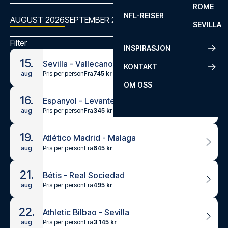
ROME
NFL-REISER
AUGUST 2026
SEPTEMBER 2026
OKTOBER 2026
NOVEMBER
SEVILLA
Filter
INSPIRASJON
15.
Sevilla - Vallecano
KONTAKT
Pris per person
Fra
745 kr
aug
OM OSS
16.
Espanyol - Levante UD
Pris per person
Fra
345 kr
aug
19.
Atlético Madrid - Malaga
Pris per person
Fra
645 kr
aug
21.
Bétis - Real Sociedad
Pris per person
Fra
495 kr
aug
22.
Athletic Bilbao - Sevilla
Pris per person
Fra
3 145 kr
aug