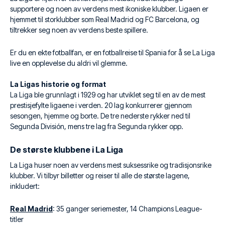
supportere og noen av verdens mest ikoniske klubber. Ligaen er
hjemmet til storklubber som Real Madrid og FC Barcelona, og
tiltrekker seg noen av verdens beste spillere.
Er du en ekte fotballfan, er en fotballreise til Spania for å se La Liga
live en opplevelse du aldri vil glemme.
La Ligas historie og format
La Liga ble grunnlagt i 1929 og har utviklet seg til en av de mest
prestisjefylte ligaene i verden. 20 lag konkurrerer gjennom
sesongen, hjemme og borte. De tre nederste rykker ned til
Segunda División, mens tre lag fra Segunda rykker opp.
De største klubbene i La Liga
La Liga huser noen av verdens mest suksessrike og tradisjonsrike
klubber. Vi tilbyr billetter og reiser til alle de største lagene,
inkludert:
Real Madrid
: 35 ganger seriemester, 14 Champions League-
titler