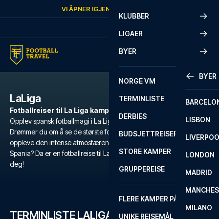
Skip to content
VI ÅPNER IGJEN
LØRDAG
KL.
10:00
KLUBBER
LIGAER
BYER
BYER
NORGE VM
LaLiga
TERMINLISTE
BARCELO
Fotballreiser til La Liga kamper
DERBIES
LISBON
Opplev spansk fotballmagi i La Liga kamper med Football Travel.
Drømmer du om å se de største fotballstjernene i aksjon? Vil du
BUDSJETTREISER
LIVERPO
oppleve den intense atmosfæren på de mest ikoniske stadionene i
STORE KAMPER
Spania? Da er en fotballreise til La Liga det perfekte valget for
LONDON
deg!
GRUPPEREISE
MADRID
MANCHES
FLERE KAMPER PÅ ÉN REISE
MILANO
TERMINLISTE LALIGA
UNIKE REISEMÅL