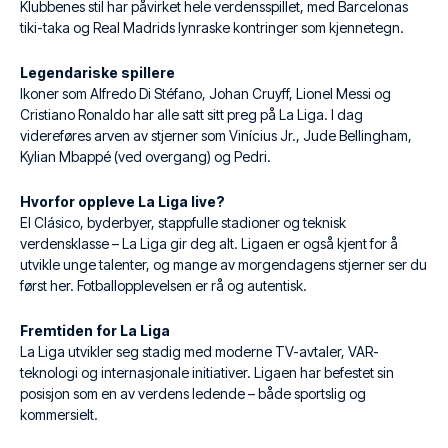
Klubbenes stil har påvirket hele verdensspillet, med Barcelonas
tiki-taka og Real Madrids lynraske kontringer som kjennetegn.
Legendariske spillere
Ikoner som Alfredo Di Stéfano, Johan Cruyff, Lionel Messi og
Cristiano Ronaldo har alle satt sitt preg på La Liga. I dag
videreføres arven av stjerner som Vinícius Jr., Jude Bellingham,
Kylian Mbappé (ved overgang) og Pedri.
Hvorfor oppleve La Liga live?
El Clásico, byderbyer, stappfulle stadioner og teknisk
verdensklasse – La Liga gir deg alt. Ligaen er også kjent for å
utvikle unge talenter, og mange av morgendagens stjerner ser du
først her. Fotballopplevelsen er rå og autentisk.
Fremtiden for La Liga
La Liga utvikler seg stadig med moderne TV-avtaler, VAR-
teknologi og internasjonale initiativer. Ligaen har befestet sin
posisjon som en av verdens ledende – både sportslig og
kommersielt.