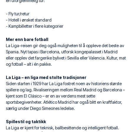
en uforglemmelig tur:
- Fly tur/retur
- Hotell i ønsket standard
- Kampbilletter i flere kategorier
Mer enn bare fotball
La Liga-reisen gir deg også muligheten til å oppleve det beste av
Spania. Nyt tapas i Barcelona, utforsk kongepalasset i Madrid
eller opplev det fargerike bylivet i Sevilla eller Valencia. Kultur, mat
og fotball – alt i én pakke.
La Liga – en liga med stolte tradisjoner
Siden starten i 1929 har La Liga fostret noen av historiens største
spillere og lag. Rivaliseringen mellom Real Madrid og Barcelona –
kjent som El Clásico – er en av verdens mest sette
sportsbegivenheter. Atlético Madrid har også blitt en kraftfaktor,
særlig under Diego Simeones ledelse.
Spillestil og taktikk
La Liga er kjent for teknisk, ballbesittende og intelligent fotball.