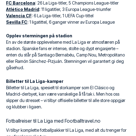
FC Barcelona
: 26 La Liga-titler, 5 Champions League-titler
Atlético Madrid
: 11 ligatitler, 3 Europa League-triumfer
Valencia CF
: 6 La Liga-titler, 1 UEFA Cup-tittel
Sevilla FC
: 1 ligatittel, 6 ganger vinner av Europa League
Opplev stemningen på stadion
En av de største opplevelsene med La Liga er atmosfæren på
stadion. Spanske fans er intense, stolte og dypt engasjerte –
enten du står på Santiago Bernabéu, Camp Nou, Metropolitano
eller Ramón Sánchez-Pizjuán. Stemningen vil garantert gi deg
gåsehud.
Billetter til La Liga-kamper
Billetter til La Liga, spesielt til storkamper som El Clásico og
Madrid-derbyet, kan være vanskelige å få tak i. Men hos oss
slipper du stresset – vi tilbyr offisielle billetter til alle store oppgjør
og klubber i ligaen.
Fotballreiser til La Liga med Footballtravel.no
Vi tilbyr komplette fotballpakker til La Liga, med alt du trenger for