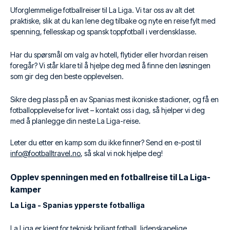
Uforglemmelige fotballreiser til La Liga. Vi tar oss av alt det
praktiske, slik at du kan lene deg tilbake og nyte en reise fylt med
spenning, fellesskap og spansk toppfotball i verdensklasse.
Har du spørsmål om valg av hotell, flytider eller hvordan reisen
foregår? Vi står klare til å hjelpe deg med å finne den løsningen
som gir deg den beste opplevelsen.
Sikre deg plass på en av Spanias mest ikoniske stadioner, og få en
fotballopplevelse for livet – kontakt oss i dag, så hjelper vi deg
med å planlegge din neste La Liga-reise.
Leter du etter en kamp som du ikke finner? Send en e-post til
info@footballtravel.no
, så skal vi nok hjelpe deg!
Opplev spenningen med en fotballreise til La Liga-
kamper
La Liga - Spanias ypperste fotballiga
La Liga er kjent for teknisk briljant fotball, lidenskapelige