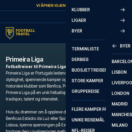
Skip to content
VI ÅPNER IGJEN
MANDAG
KL.
10:00
KLUBBER
LIGAER
BYER
BYER
TERMINLISTE
Primeira Liga
DERBIES
BARCELO
Fotballreiser til Primeira Liga-kamper
BUDSJETTREISER
LISBON
Primeira Liga er Portugals ledende fotballiga, kjent for sin tekniske
dyktighet, spennende kamper og lidenskapelige fans. Med
STORE KAMPER
LIVERPO
historiske klubber som Benfica, Porto, Sporting CP og Braga, byr
GRUPPEREISE
Primeira Liga på en unik fotballopplevelse med en blanding av
LONDON
tradisjon, talent og intensitet
.
MADRID
FLERE KAMPER PÅ ÉN REISE
Hvis du drømmer om å oppleve den elektriske atmosfæren på
MANCHES
Benficas Estádio da Luz eller Sportings Estádio José Alvalade i
UNIKE REISEMÅL
Lisboa, kjenne spenningen på Estádio do Dragão i Porto, eller
MILANO
NFL-REISER
fordype deg i rivaliseringen mellom de store klubbene, så er en