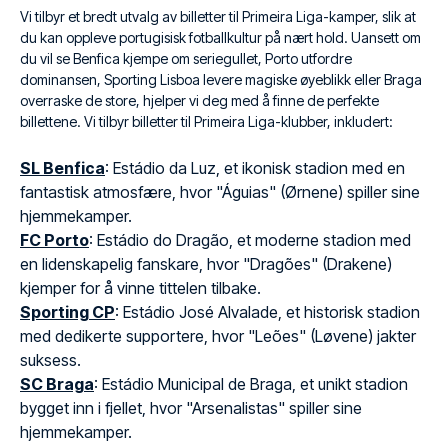
Vi tilbyr et bredt utvalg av billetter til Primeira Liga-kamper, slik at
du kan oppleve portugisisk fotballkultur på nært hold. Uansett om
du vil se Benfica kjempe om seriegullet, Porto utfordre
dominansen, Sporting Lisboa levere magiske øyeblikk eller Braga
overraske de store, hjelper vi deg med å finne de perfekte
billettene. Vi tilbyr billetter til Primeira Liga-klubber, inkludert:
SL Benfica
: Estádio da Luz, et ikonisk stadion med en
fantastisk atmosfære, hvor "Águias" (Ørnene) spiller sine
hjemmekamper.
FC Porto
: Estádio do Dragão, et moderne stadion med
en lidenskapelig fanskare, hvor "Dragões" (Drakene)
kjemper for å vinne tittelen tilbake.
Sporting CP
: Estádio José Alvalade, et historisk stadion
med dedikerte supportere, hvor "Leões" (Løvene) jakter
suksess.
SC Braga
: Estádio Municipal de Braga, et unikt stadion
bygget inn i fjellet, hvor "Arsenalistas" spiller sine
hjemmekamper.