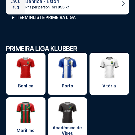
30.
Benfica - Estoril
Pris per person
Fra
1 095 kr
aug
TERMINLISTE PRIMEIRA LIGA
PRIMEIRA LIGA KLUBBER
Benfica
Porto
Vitória
Académico de
Maritimo
Viseu