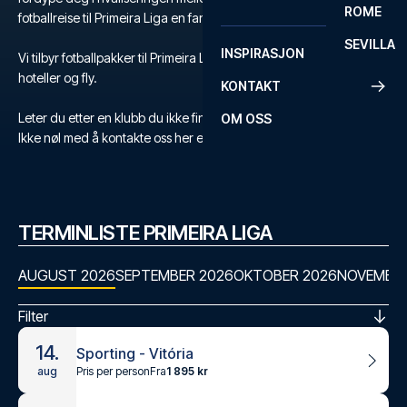
ROME
fotballreise til Primeira Liga en fantastisk opplevelse.
SEVILLA
INSPIRASJON
Vi tilbyr fotballpakker til Primeira Liga med billetter, utvalgte
hoteller og fly.
KONTAKT
Leter du etter en klubb du ikke finner?
OM OSS
Ikke nøl med å kontakte oss her eller på +47 73 02 20 22.
TERMINLISTE PRIMEIRA LIGA
AUGUST 2026
SEPTEMBER 2026
OKTOBER 2026
NOVEMBER
Filter
14.
Sporting - Vitória
Pris per person
Fra
1 895 kr
aug