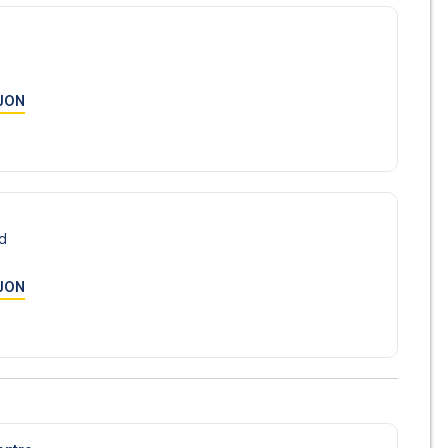
gelige på
+47 73 02 20 22
eller
her
dersom du trenger
um mot Sheffield United? Kontakt oss idag, og la oss hjelpe
JON
d
JON