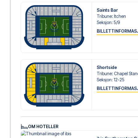
personlig service både før og under reisen. Vi er tilgjen
hjelp til å bestille reisen.
Saints Bar
Tribune
:
Itchen
Er du klar for å oppleve Southampton på St. Mary's Stadi
Seksjon
:
5/​9
deg med å realisere din fotballreisedrøm!
BILLETTINFORMAS
Shortside
Tribune
:
Chapel Stan
Seksjon
:
12-25
BILLETTINFORMAS
OM HOTELLER