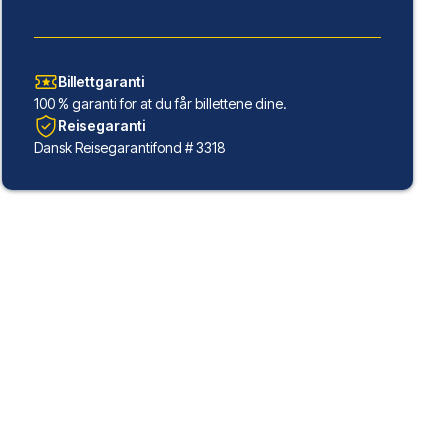
Billettgaranti
100 % garanti for at du får billettene dine.
Reisegaranti
Dansk Reisegarantifond # 3318