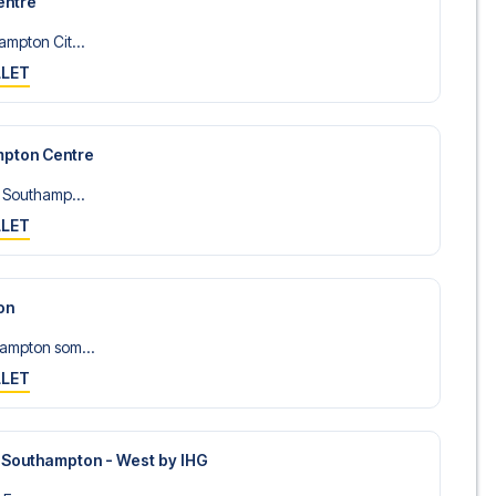
entre
ampton Cit...
LLET
mpton Centre
t Southamp...
LLET
on
ampton som...
LLET
s Southampton - West by IHG