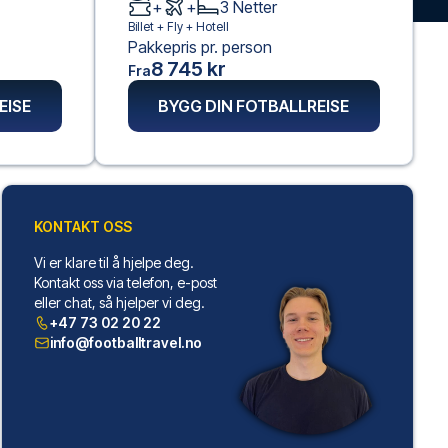
+
+
3
Netter
Billet +
Fly
+
Hotell
Pakkepris pr. person
8 745 kr
Fra
EISE
BYGG DIN FOTBALLREISE
KONTAKT OSS
Vi er klare til å hjelpe deg.
Kontakt oss via telefon, e-post
eller chat, så hjelper vi deg.
+47 73 02 20 22
info@footballtravel.no