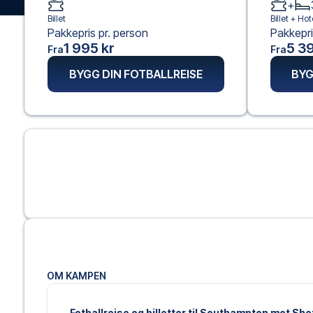
+
Billet
Billet +
Hote
Pakkepris pr. person
Pakkepri
1 995 kr
5 39
Fra
Fra
BYGG DIN FOTBALLREISE
BYG
OM KAMPEN
Fotballreise og billetter til Southampton mot She