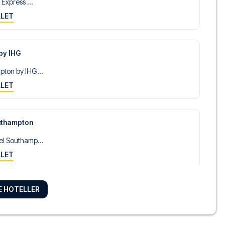
Express ...
LLET
by IHG
ton by IHG...
LLET
uthampton
l Southamp...
LLET
RE HOTELLER
 Star Hote...
LLET