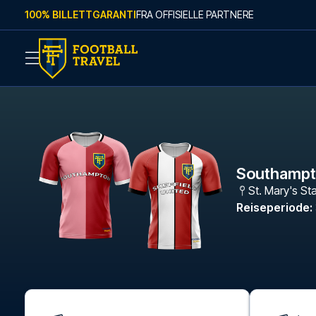
Skip to content
100% BILLETTGARANTI
FRA OFFISIELLE PARTNERE
Southampto
St. Mary's St
Reiseperiode
: