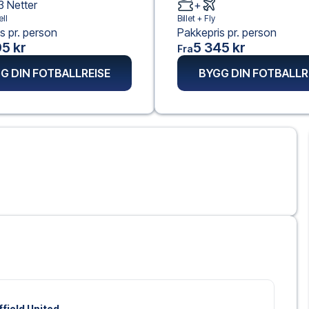
3
Netter
+
ll
Billet +
Fly
s pr. person
Pakkepris pr. person
5 kr
5 345 kr
Fra
G DIN FOTBALLREISE
BYGG DIN FOTBALLR
ffield United