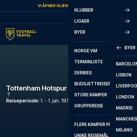
Skip to content
VI ÅPNER IGJEN
MANDAG
KL.
10:00
KLUBBER
LIGAER
BYER
BYER
NORGE VM
TERMINLISTE
BARCELO
DERBIES
LISBON
BUDSJETTREISER
LIVERPO
Tottenham Hotspur - Everton
STORE KAMPER
LONDON
Reiseperiode
:
1. - 1. jan. 1970
GRUPPEREISE
MADRID
MANCHES
FLERE KAMPER PÅ ÉN REISE
MILANO
UNIKE REISEMÅL