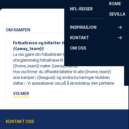
ROME
NFL-REISER
SEVILLA
INSPIRASJON
OM KAMPEN
KONTAKT
Fotballreise og billetter til {{home_team}} mot
OM OSS
{{away_team}}
La oss gjøre din fotballdrøm til virkelighet med en
uforglemmelig fotballreise til {{stadium}}, hvor
{{home_team}} møter {{away_team}}.
Hos oss finner du offisielle billetter til alle {{home_team}}
sine kamper i {{league}} og andre turneringer klubben
deltar i. Vi spesialiserer oss på å skreddersy den perfekte
fotballreisen som matcher dine individuelle ønsker og
VIS MER
behov.
Våre skreddersydde fotballreiser til {{home_team}} er
laget for å gi deg en opplevelse du aldri vil glemme. Du
setter sammen din egen fotballpakke, tilpasset dine
preferanser. Velg blant et bredt utvalg av fotballbilletter,
KONTAKT OSS
nøye utvalgte hoteller for enhver smak og budsjett, samt