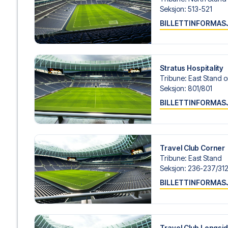
hjelp til å bestille reisen.
Seksjon
:
513-521
BILLETTINFORMAS
Er du klar for å oppleve Tottenham på Tottenham Hotspur 
deg med å realisere din fotballreisedrøm!
Stratus Hospitality
Tribune
:
East Stand o
Seksjon
:
801/​801
BILLETTINFORMAS
Travel Club Corner
Tribune
:
East Stand
Seksjon
:
236-237/​31
BILLETTINFORMAS
Travel Club Longsi