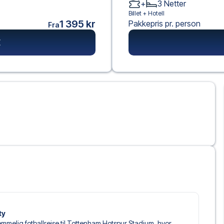
+
3
Netter
Billet +
Hotell
1 395 kr
Pakkepris pr. person
Fra
E
ty
lemmelig fotballreise til Tottenham Hotspur Stadium, hvor