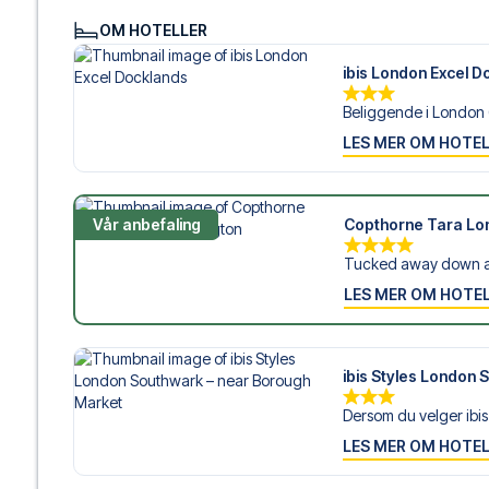
OM HOTELLER
ibis London Excel D
Beliggende i London 
LES MER OM HOTE
Vår anbefaling
Copthorne Tara Lo
Tucked away down a q
LES MER OM HOTE
ibis Styles London
Dersom du velger ibis 
LES MER OM HOTE