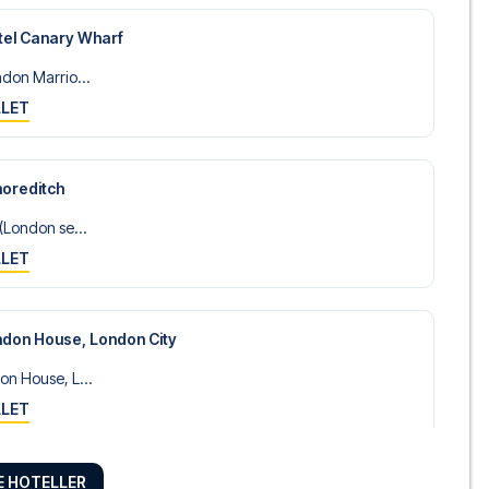
tel Canary Wharf
don Marrio...
LLET
horeditch
(London se...
LLET
don House, London City
n House, L...
LLET
RE HOTELLER