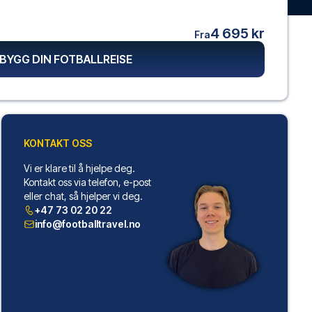
4 695 kr
Fra
BYGG DIN FOTBALLREISE
KONTAKT OSS
Vi er klare til å hjelpe deg.
Kontakt oss via telefon, e-post
eller chat, så hjelper vi deg.
+47 73 02 20 22
info@footballtravel.no