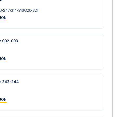
6-247/​314-316/​320-321
JON
um 002-003
JON
um 242-244
JON