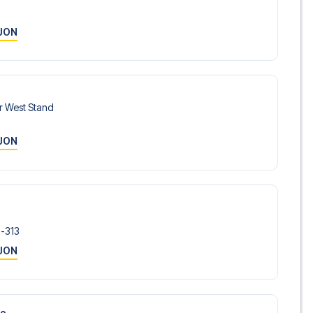
JON
Stadium mot Hull City? Kontakt oss idag, og la oss hjelpe
r West Stand
JON
2-313
JON
de