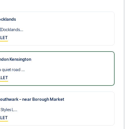
ocklands
(Docklands...
LLET
ndon Kensington
uiet road ...
LLET
 Southwark – near Borough Market
Styles L...
LLET