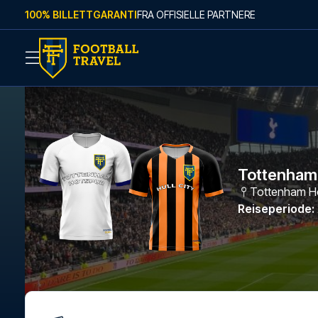
Skip to content
100% BILLETTGARANTI
FRA OFFISIELLE PARTNERE
Tottenham -
Tottenham Ho
Reiseperiode
: