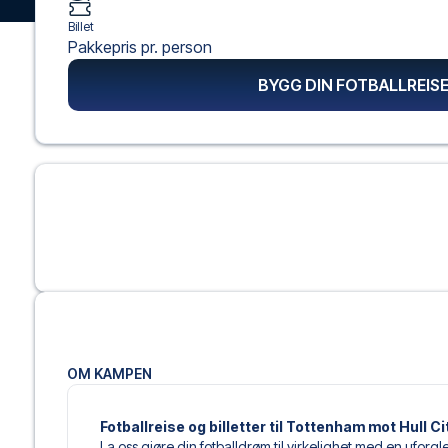
Billet
Pakkepris pr. person
BYGG DIN FOTBALLREIS
OM KAMPEN
Fotballreise og billetter til Tottenham mot Hull Ci
La oss gjøre din fotballdrøm til virkelighet med en uforg