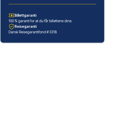
Billettgaranti
100 % garanti for at du får billettene dine.
Reisegaranti
Dansk Reisegarantifond # 3318