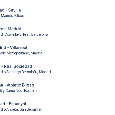
ao - Sevilla
 Mamés, Bilbao
Real Madrid
adi Cornellà-El Prat, Barcelona
rid - Villarreal
adio Metropolitano, Madrid
 - Real Sociedad
adio Santiago Bernabéu, Madrid
 - Athletic Bilbao
tify Camp Nou, Barcelona
ad - Espanyol
adio Anoeta, San Sebastián