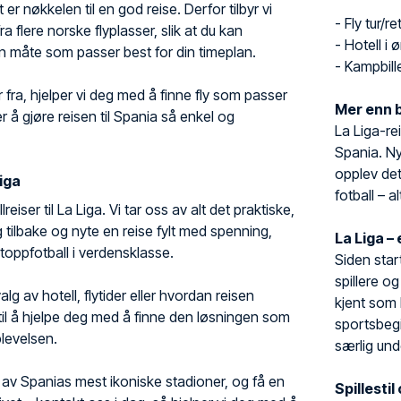
t er nøkkelen til en god reise. Derfor tilbyr vi
- Fly tur/re
ra flere norske flyplasser, slik at du kan
- Hotell i
n måte som passer best for din timeplan.
- Kampbille
 fra, hjelper vi deg med å finne fly som passer
Mer enn b
er å gjøre reisen til Spania så enkel og
La Liga-re
Spania. Ny
opplev det 
Liga
fotball – a
eiser til La Liga. Vi tar oss av alt det praktiske,
g tilbake og nyte en reise fylt med spenning,
La Liga –
toppfotball i verdensklasse.
Siden star
spillere o
g av hotell, flytider eller hvordan reisen
kjent som 
 til å hjelpe deg med å finne den løsningen som
sportsbegi
levelsen.
særlig und
 av Spanias mest ikoniske stadioner, og få en
Spillestil