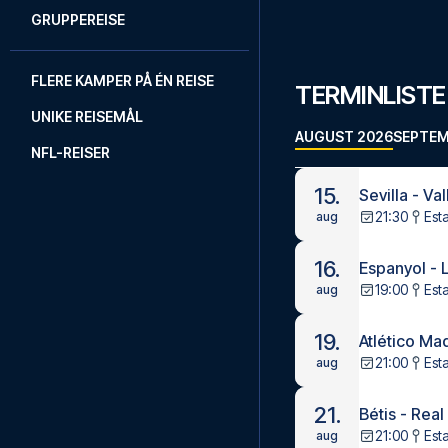
GRUPPEREISE
FLERE KAMPER PÅ ÉN REISE
TERMINLISTE
UNIKE REISEMÅL
AUGUST 2026
SEPTEM
NFL-REISER
15.
Sevilla - Va
21:30
Est
aug
16.
Espanyol - 
19:00
Est
aug
19.
Atlético Ma
21:00
Est
aug
21.
Bétis - Rea
21:00
Esta
aug