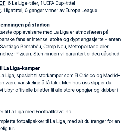
 CF
: 6 La Liga-titler, 1 UEFA Cup-tittel
C
: 1 ligatittel, 6 ganger vinner av Europa League
temningen på stadion
største opplevelsene med La Liga er atmosfæren på
panske fans er intense, stolte og dypt engasjerte – enten
 Santiago Bernabéu, Camp Nou, Metropolitano eller
chez-Pizjuán. Stemningen vil garantert gi deg gåsehud.
til La Liga-kamper
il La Liga, spesielt til storkamper som El Clásico og Madrid-
an være vanskelige å få tak i. Men hos oss slipper du
i tilbyr offisielle billetter til alle store oppgjør og klubber i
er til La Liga med Footballtravel.no
omplette fotballpakker til La Liga, med alt du trenger for en
lig tur: