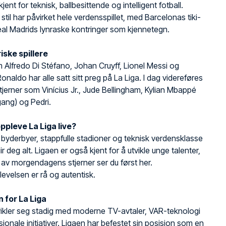
kjent for teknisk, ballbesittende og intelligent fotball.
stil har påvirket hele verdensspillet, med Barcelonas tiki-
al Madrids lynraske kontringer som kjennetegn.
ske spillere
 Alfredo Di Stéfano, Johan Cruyff, Lionel Messi og
onaldo har alle satt sitt preg på La Liga. I dag videreføres
tjerner som Vinícius Jr., Jude Bellingham, Kylian Mbappé
ang) og Pedri.
ppleve La Liga live?
, byderbyer, stappfulle stadioner og teknisk verdensklasse
ir deg alt. Ligaen er også kjent for å utvikle unge talenter,
v morgendagens stjerner ser du først her.
levelsen er rå og autentisk.
 for La Liga
vikler seg stadig med moderne TV-avtaler, VAR-teknologi
sjonale initiativer. Ligaen har befestet sin posisjon som en