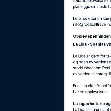
fotballopplevelse for 
planlegge din neste L
Leter du etter en kam
info@footballtravel.n
Opplev spenningen m
La Liga - Spanias y
La Liga er kjent for te
og noen av verdens me
storklubber som Real 
av verdens beste spill
Er du en ekte fotballfa
live en opplevelse du 
La Ligas historie o
La Liga ble grunnlagt 