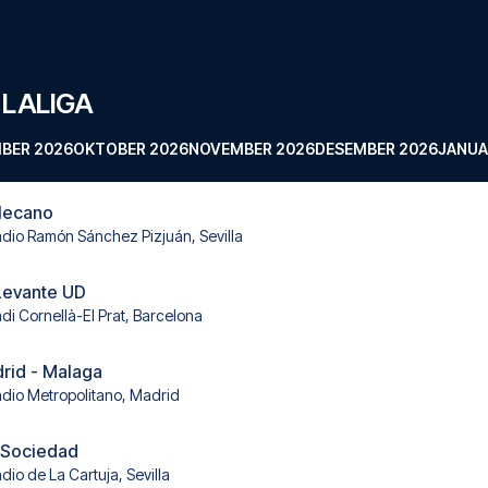
 LALIGA
BER 2026
OKTOBER 2026
NOVEMBER 2026
DESEMBER 2026
JANUA
llecano
adio Ramón Sánchez Pizjuán, Sevilla
Levante UD
adi Cornellà-El Prat, Barcelona
drid - Malaga
adio Metropolitano, Madrid
l Sociedad
dio de La Cartuja, Sevilla