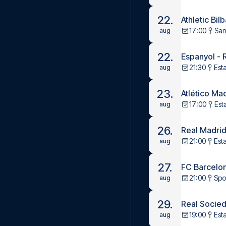
22.
Athletic Bilb
17:00
San
aug
22.
Espanyol - 
21:30
Est
aug
23.
Atlético Mad
17:00
Est
aug
26.
Real Madrid
21:00
Est
aug
27.
FC Barcelona
21:00
Spo
aug
29.
Real Socied
19:00
Est
aug