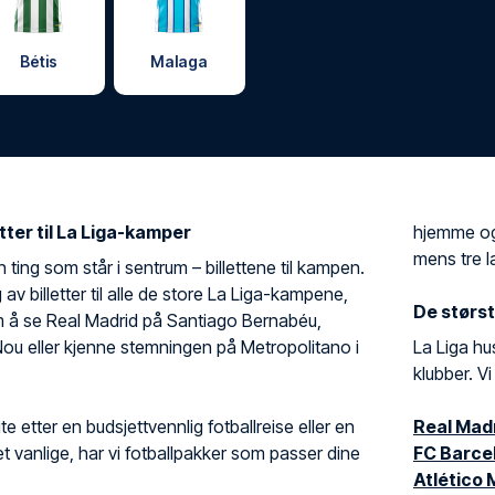
Bétis
Malaga
etter til La Liga-kamper
hjemme og 
mens tre l
n ting som står i sentrum – billettene til kampen.
lg av billetter til alle de store La Liga-kampene,
De størst
 å se Real Madrid på Santiago Bernabéu,
u eller kjenne stemningen på Metropolitano i
La Liga hu
klubber. Vi 
e etter en budsjettvennlig fotballreise eller en
Real Mad
 vanlige, har vi fotballpakker som passer dine
FC Barce
Atlético 