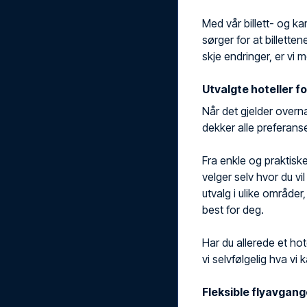
Med vår billett- og ka
sørger for at billette
skje endringer, er vi 
Utvalgte hoteller fo
Når det gjelder overn
dekker alle preferanse
Fra enkle og praktiske 
velger selv hvor du vil
utvalg i ulike områder
best for deg.
Har du allerede et ho
vi selvfølgelig hva vi ka
Fleksible flyavgang