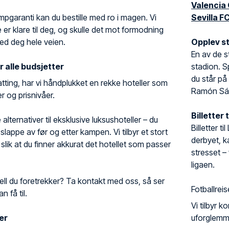
Valencia
mpgaranti kan du bestille med ro i magen. Vi
Sevilla F
ne er klare til deg, og skulle det mot formodning
med deg hele veien.
Opplev s
En av de 
r alle budsjetter
stadion. S
du står på
atting, har vi håndplukket en rekke hoteller som
Ramón Sán
r og prisnivåer.
Billetter 
alternativer til eksklusive luksushoteller – du
Billetter t
 slappe av før og etter kampen. Vi tilbyr et stort
derbyet, k
, slik at du finner akkurat det hotellet som passer
stresset – v
ligaen.
tell du foretrekker? Ta kontakt med oss, så ser
Fotballreis
n få til.
Vi tilbyr k
er
uforglemme