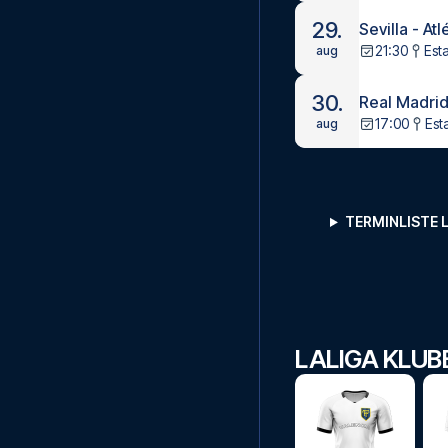
29.
Sevilla - At
21:30
Est
aug
30.
Real Madrid
17:00
Est
aug
TERMINLISTE 
LALIGA KLUB