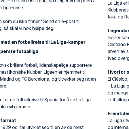
livet – kontakt oss i dag, så hjelper vi deg med å
La Liga er 
a Liga-reise.
Klubbenes 
taka og Re
p som du ikke finner? Send en e-post til
o
, så skal vi nok hjelpe deg!
Legendari
Ikoner som
ed en fotballreise til La Liga-kamper
Cristiano R
pperste fotballiga
arven av s
(ved overg
knisk briljant fotball, lidenskapelige supportere
st ikoniske klubber. Ligaen er hjemmet til
Hvorfor o
Madrid og FC Barcelona, og tiltrekker seg noen
El Clásico
ere.
– La Liga g
og mange a
n, er en fotballreise til Spania for å se La Liga
Fotballopp
aldri vil glemme.
Fremtiden
g format
La Liga ut
i 1929 og har utviklet seg til en av de mest
og interna