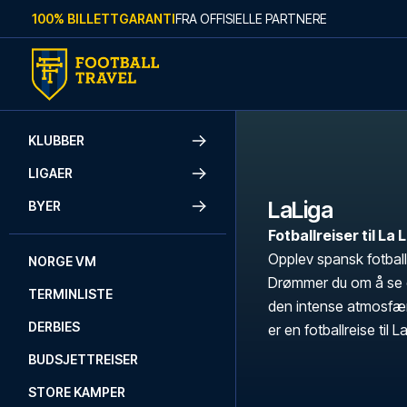
Skip to content
100% BILLETTGARANTI
FRA OFFISIELLE PARTNERE
KLUBBER
LIGAER
LaLiga
BYER
Fotballreiser til La
Opplev spansk fotball
NORGE VM
Drømmer du om å se de
TERMINLISTE
den intense atmosfær
DERBIES
er en fotballreise til 
BUDSJETTREISER
STORE KAMPER