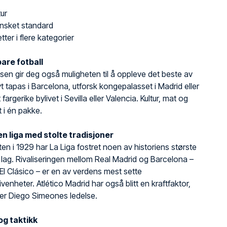
tur
 ønsket standard
tter i flere kategorier
are fotball
isen gir deg også muligheten til å oppleve det beste av
t tapas i Barcelona, utforsk kongepalasset i Madrid eller
fargerike bylivet i Sevilla eller Valencia. Kultur, mat og
lt i én pakke.
 en liga med stolte tradisjoner
ten i 1929 har La Liga fostret noen av historiens største
g lag. Rivaliseringen mellom Real Madrid og Barcelona –
El Clásico – er en av verdens mest sette
venheter. Atlético Madrid har også blitt en kraftfaktor,
er Diego Simeones ledelse.
 og taktikk