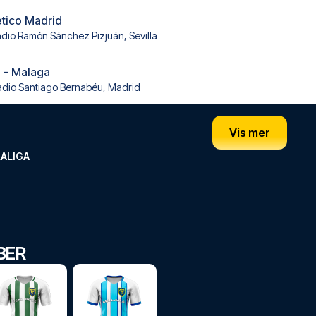
lético Madrid
adio Ramón Sánchez Pizjuán, Sevilla
 - Malaga
adio Santiago Bernabéu, Madrid
Vis mer
LALIGA
BER