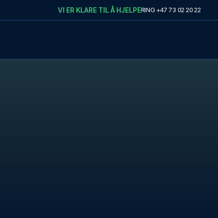
VI ER KLARE TIL Å HJELPE
RING
+47 73 02 20 22