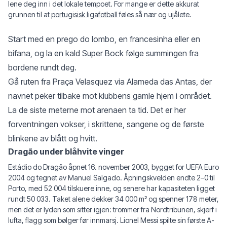
lene deg inn i det lokale tempoet. For mange er dette akkurat
grunnen til at
portugisisk ligafotball
føles så nær og ujålete.
Start med en prego do lombo, en francesinha eller en
bifana, og la en kald Super Bock følge summingen fra
bordene rundt deg.
Gå ruten fra Praça Velasquez via Alameda das Antas, der
navnet peker tilbake mot klubbens gamle hjem i området.
La de siste meterne mot arenaen ta tid. Det er her
forventningen vokser, i skrittene, sangene og de første
blinkene av blått og hvitt.
Dragão under blåhvite vinger
Estádio do Dragão åpnet 16. november 2003, bygget for UEFA Euro
2004 og tegnet av Manuel Salgado. Åpningskvelden endte 2–0 til
Porto, med 52 004 tilskuere inne, og senere har kapasiteten ligget
rundt 50 033. Taket alene dekker 34 000 m² og spenner 178 meter,
men det er lyden som sitter igjen: trommer fra Nordtribunen, skjerf i
lufta, flagg som bølger før innmarsj. Lionel Messi spilte sin første A-