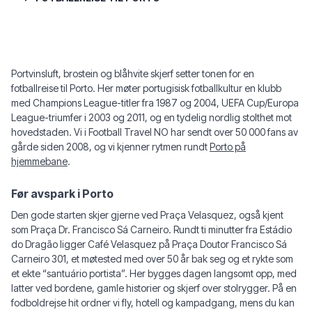
Portvinsluft, brostein og blåhvite skjerf setter tonen for en
fotballreise til Porto. Her møter portugisisk fotballkultur en klubb
med Champions League-titler fra 1987 og 2004, UEFA Cup/Europa
League-triumfer i 2003 og 2011, og en tydelig nordlig stolthet mot
hovedstaden. Vi i Football Travel NO har sendt over 50 000 fans av
gårde siden 2008, og vi kjenner rytmen rundt
Porto på
hjemmebane
.
Før avspark i Porto
Den gode starten skjer gjerne ved Praça Velasquez, også kjent
som Praça Dr. Francisco Sá Carneiro. Rundt ti minutter fra Estádio
do Dragão ligger Café Velasquez på Praça Doutor Francisco Sá
Carneiro 301, et møtested med over 50 år bak seg og et rykte som
et ekte “santuário portista”. Her bygges dagen langsomt opp, med
latter ved bordene, gamle historier og skjerf over stolrygger. På en
fodboldrejse hit ordner vi fly, hotell og kampadgang, mens du kan