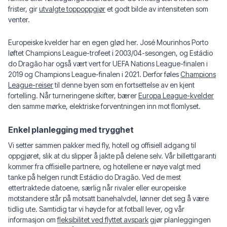
frister, gir
utvalgte toppoppgjør
et godt bilde av intensiteten som
venter.
Europeiske kvelder har en egen glød her. José Mourinhos Porto
løftet Champions League-trofeet i 2003/04-sesongen, og Estádio
do Dragão har også vært vert for UEFA Nations League-finalen i
2019 og Champions League-finalen i 2021. Derfor føles
Champions
League-reiser
til denne byen som en fortsettelse av en kjent
fortelling. Når turneringene skifter, bærer
Europa League-kvelder
den samme mørke, elektriske forventningen inn mot flomlyset.
Enkel planlegging med trygghet
Vi setter sammen pakker med fly, hotell og offisiell adgang til
oppgjøret, slik at du slipper å jakte på delene selv. Vår billettgaranti
kommer fra offisielle partnere, og hotellene er nøye valgt med
tanke på helgen rundt Estádio do Dragão. Ved de mest
ettertraktede datoene, særlig når rivaler eller europeiske
motstandere står på motsatt banehalvdel, lønner det seg å være
tidlig ute. Samtidig tar vi høyde for at fotball lever, og vår
informasjon om
fleksibilitet ved flyttet avspark
gjør planleggingen