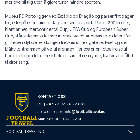
mer oversiktlig uten å gjøre turen mindre spontan.
Museu FC Porto ligger ved Estádio do Dragão og passer fint dagen
før, etterpå eller samme dag ved sent avspark. Rundt 200 trofeer,
blant annet Intercontinental Cup, UEFA Cup og European Super
Cup, står side om side med interaktive og audiovisuelle deler. Det
gir reisen dybde før du igjen trekkes ut mot gatene, lyset og den
blåhvite strømmen på vei til arenaen. For oss er en fotballreise til
Porto nettopp dette: hele helgen samlet i én rytme, fra første måltid
til siste sang.
KONTAKT OSS
Ring
+47 73 02 20 22
eller
send en e-post
info@footballtravel.no
Man
-
Søn
: kl.
10:00
-
22:00
FOOTBALLTRAVEL.NO