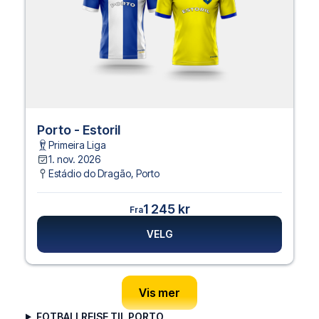
Porto - Estoril
Primeira Liga
1. nov. 2026
Estádio do Dragão
,
Porto
1 245 kr
Fra
VELG
Vis mer
FOTBALLREISE TIL PORTO