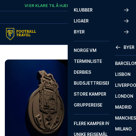
Skip to content
VI ER KLARE TIL Å HJELPE
RING
+47 73 02 20 22
KLUBBER
LIGAER
BYER
BYER
NORGE VM
TERMINLISTE
BARCELO
DERBIES
LISBON
BUDSJETTREISER
LIVERPO
STORE KAMPER
LONDON
GRUPPEREISE
MADRID
MANCHES
FLERE KAMPER PÅ ÉN REISE
MILANO
UNIKE REISEMÅL