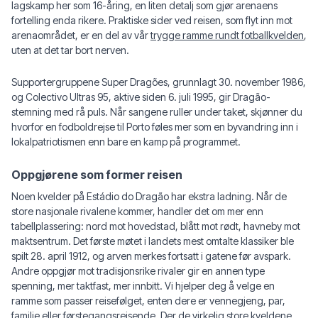
lagskamp her som 16-åring, en liten detalj som gjør arenaens
fortelling enda rikere. Praktiske sider ved reisen, som flyt inn mot
arenaområdet, er en del av vår
trygge ramme rundt fotballkvelden
,
uten at det tar bort nerven.
Supportergruppene Super Dragões, grunnlagt 30. november 1986,
og Colectivo Ultras 95, aktive siden 6. juli 1995, gir Dragão-
stemning med rå puls. Når sangene ruller under taket, skjønner du
hvorfor en fodboldrejse til Porto føles mer som en byvandring inn i
lokalpatriotismen enn bare en kamp på programmet.
Oppgjørene som former reisen
Noen kvelder på Estádio do Dragão har ekstra ladning. Når de
store nasjonale rivalene kommer, handler det om mer enn
tabellplassering: nord mot hovedstad, blått mot rødt, havneby mot
maktsentrum. Det første møtet i landets mest omtalte klassiker ble
spilt 28. april 1912, og arven merkes fortsatt i gatene før avspark.
Andre oppgjør mot tradisjonsrike rivaler gir en annen type
spenning, mer taktfast, mer innbitt. Vi hjelper deg å velge en
ramme som passer reisefølget, enten dere er vennegjeng, par,
familie eller førstegangsreisende. Der de virkelig store kveldene