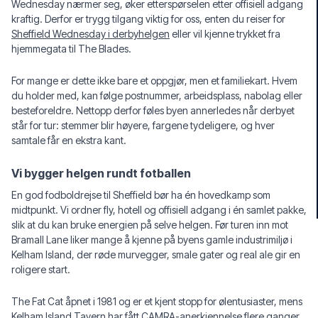
Wednesday nærmer seg, øker etterspørselen etter offisiell adgang
kraftig. Derfor er trygg tilgang viktig for oss, enten du reiser for
Sheffield Wednesday i derbyhelgen
eller vil kjenne trykket fra
hjemmegata til The Blades.
For mange er dette ikke bare et oppgjør, men et familiekart. Hvem
du holder med, kan følge postnummer, arbeidsplass, nabolag eller
besteforeldre. Nettopp derfor føles byen annerledes når derbyet
står for tur: stemmer blir høyere, fargene tydeligere, og hver
samtale får en ekstra kant.
Vi bygger helgen rundt fotballen
En god fodboldrejse til Sheffield bør ha én hovedkamp som
midtpunkt. Vi ordner fly, hotell og offisiell adgang i én samlet pakke,
slik at du kan bruke energien på selve helgen. Før turen inn mot
Bramall Lane liker mange å kjenne på byens gamle industrimiljø i
Kelham Island, der røde murvegger, smale gater og real ale gir en
roligere start.
The Fat Cat åpnet i 1981 og er et kjent stopp for ølentusiaster, mens
Kelham Island Tavern har fått CAMRA-anerkjennelse flere ganger.