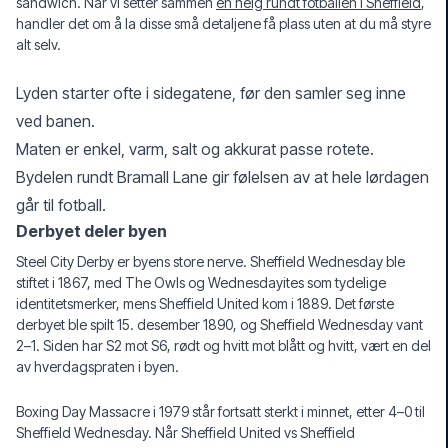
sandwich. Når vi setter sammen
en helg rundt fotballen i Sheffield
,
handler det om å la disse små detaljene få plass uten at du må styre
alt selv.
Lyden starter ofte i sidegatene, før den samler seg inne
ved banen.
Maten er enkel, varm, salt og akkurat passe rotete.
Bydelen rundt Bramall Lane gir følelsen av at hele lørdagen
går til fotball.
Derbyet deler byen
Steel City Derby er byens store nerve. Sheffield Wednesday ble
stiftet i 1867, med The Owls og Wednesdayites som tydelige
identitetsmerker, mens Sheffield United kom i 1889. Det første
derbyet ble spilt 15. desember 1890, og Sheffield Wednesday vant
2–1. Siden har S2 mot S6, rødt og hvitt mot blått og hvitt, vært en del
av hverdagspraten i byen.
Boxing Day Massacre i 1979 står fortsatt sterkt i minnet, etter 4–0 til
Sheffield Wednesday. Når Sheffield United vs Sheffield