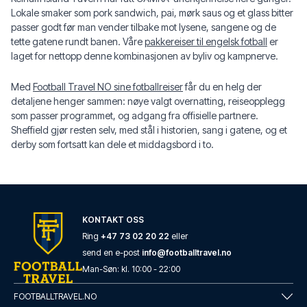
Lokale smaker som pork sandwich, pai, mørk saus og et glass bitter
passer godt før man vender tilbake mot lysene, sangene og de
tette gatene rundt banen. Våre
pakkereiser til engelsk fotball
er
laget for nettopp denne kombinasjonen av byliv og kampnerve.
Med
Football Travel NO sine fotballreiser
får du en helg der
detaljene henger sammen: nøye valgt overnatting, reiseopplegg
som passer programmet, og adgang fra offisielle partnere.
Sheffield gjør resten selv, med stål i historien, sang i gatene, og et
derby som fortsatt kan dele et middagsbord i to.
KONTAKT OSS
Ring
+47 73 02 20 22
eller
send en e-post
info@footballtravel.no
Man
-
Søn
: kl.
10:00
-
22:00
FOOTBALLTRAVEL.NO