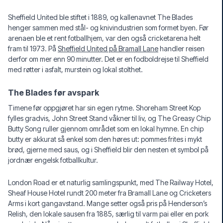
Sheffield United ble stiftet i 1889, og kallenavnet The Blades
henger sammen med stål- og knivindustrien som formet byen. Før
arenaen ble et rent fotballhjem, var den også cricketarena helt
fram til 1973. På
Sheffield United på Bramall Lane
handler reisen
derfor om mer enn 90 minutter. Det er en fodboldrejse til Sheffield
med røtter i asfalt, murstein og lokal stolthet.
The Blades før avspark
Timene før oppgjøret har sin egen rytme. Shoreham Street Kop
fylles gradvis, John Street Stand våkner til liv, og The Greasy Chip
Butty Song ruller gjennom området som en lokal hymne. En chip
butty er akkurat så enkel som den høres ut: pommes frites i mykt
brød, gjerne med saus, og i Sheffield blir den nesten et symbol på
jordnær engelsk fotballkultur.
London Road er et naturlig samlingspunkt, med The Railway Hotel,
Sheaf House Hotel rundt 200 meter fra Bramall Lane og Cricketers
Arms i kort gangavstand. Mange setter også pris på Henderson’s
Relish, den lokale sausen fra 1885, særlig til varm pai eller en pork