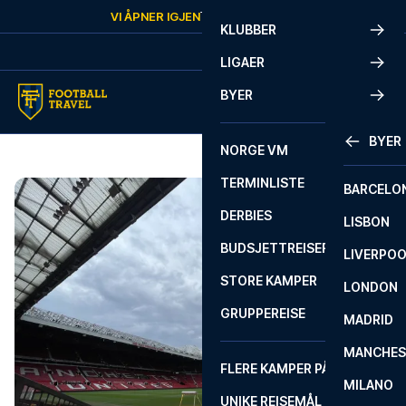
Skip to content
VI ÅPNER IGJEN
TORSDAG
KL.
10:00
KLUBBER
LIGAER
BYER
BYER
NORGE VM
TERMINLISTE
BARCELO
DERBIES
LISBON
BUDSJETTREISER
LIVERPO
STORE KAMPER
LONDON
GRUPPEREISE
MADRID
MANCHES
FLERE KAMPER PÅ ÉN REISE
MILANO
UNIKE REISEMÅL