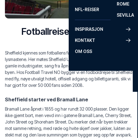
ROME
NFL-REISER
SEVILLA
Fotballreise til Sheffield
INSPIRASJON
KONTAKT
OM OSS
Sheffield kjennes som fotballens fødested allerede før du ser
lysmastene. Her møtes Sheffield United, Sheffield Wednesday,
gamle industrigater, sang fra åpne dører, og Bramall Lane midt i
byen. Hos Football Travel NO bygger vi en fodboldrejse til Sheffield
med fly, nøye utvalgt hotell, offisiell adgang og billettgaranti, slik vi
har gjort for over 50 000 fans siden 2008.
Sheffield starter ved Bramall Lane
Bramall Lane åpnet i 1855 og har rundt 32 000 plasser. Den ligger
ikke gjemt bort, men vevd inn i gatene Bramall Lane, Cherry Street,
John Street og Shoreham Street. Du merker det når byen trekker
mot samme retning, med røde og hvite skjerf over jakker, lukten av
stekt mat og den lave summingen som bygger seg opp før avspark.