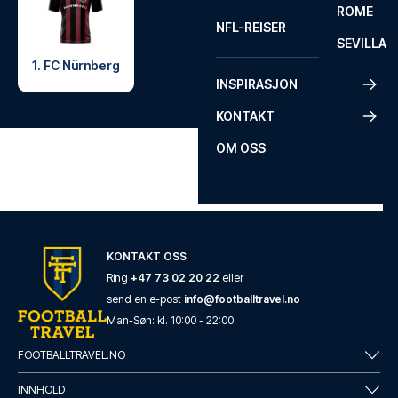
ROME
NFL-REISER
SEVILLA
1. FC Nürnberg
INSPIRASJON
KONTAKT
OM OSS
KONTAKT OSS
Ring
+47 73 02 20 22
eller
send en e-post
info@footballtravel.no
Man
-
Søn
: kl.
10:00
-
22:00
FOOTBALLTRAVEL.NO
INNHOLD