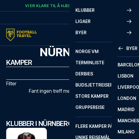
Skip to content
VI ER KLARE TIL Å HJELPE
RING
+47 73 02 20 22
KLUBBER
LIGAER
BYER
NÜRNBERG
BYER
NORGE VM
KAMPER
TERMINLISTE
BARCELO
DERBIES
LISBON
Filter
BUDSJETTREISER
LIVERPO
Fant ingen treff med de valgte filtrene
STORE KAMPER
LONDON
GRUPPEREISE
MADRID
MANCHES
KLUBBER I NÜRNBERG
FLERE KAMPER PÅ ÉN REISE
MILANO
UNIKE REISEMÅL