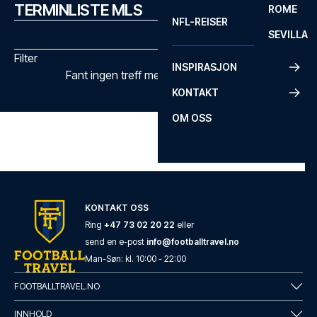
TERMINLISTE MLS
ROME
NFL-REISER
SEVILLA
Filter
INSPIRASJON
Fant ingen treff med de valgte filtrene
KONTAKT
OM OSS
KONTAKT OSS
Ring
+47 73 02 20 22
eller
send en e-post
info@footballtravel.no
Man
-
Søn
: kl.
10:00
-
22:00
FOOTBALLTRAVEL.NO
INNHOLD