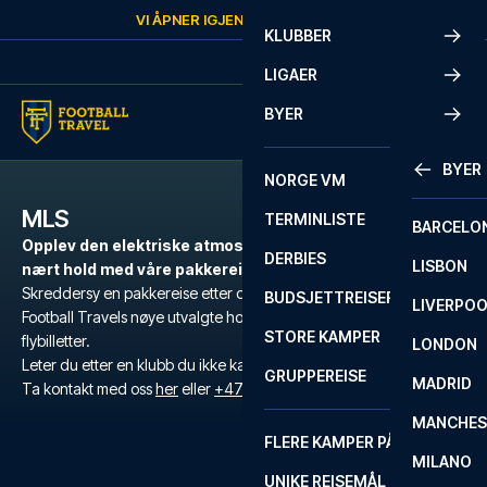
Skip to content
VI ÅPNER IGJEN
SØNDAG
KL.
10:00
KLUBBER
LIGAER
BYER
BYER
NORGE VM
MLS
TERMINLISTE
BARCELO
Opplev den elektriske atmosfæren i europeisk fotball på
DERBIES
LISBON
nært hold med våre pakkereiser til MLS.
Skreddersy en pakkereise etter dine behov til en kamp i MLS med
BUDSJETTREISER
LIVERPO
Football Travels nøye utvalgte hoteller, offisielle fotballbilletter og
STORE KAMPER
flybilletter.
LONDON
Leter du etter en klubb du ikke kan finne?
GRUPPEREISE
MADRID
Ta kontakt med oss
her
eller
+47 73 02 20 22
.
MANCHES
FLERE KAMPER PÅ ÉN REISE
MILANO
UNIKE REISEMÅL