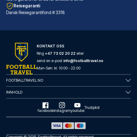
Reisegaranti
Dansk Reisegarantifond # 3318
Mercure Hotel Berlin City West
KONTAKT OSS
Mercure Hotel Berlin City West...
Ring
+47 73 02 20 22
eller
LES MER OM HOTELLET
send en e-post
info@footballtravel.no
Man
-
Søn
: kl.
10:00
-
22:00
FOOTBALLTRAVEL.NO
INNHOLD
Trustpilot
facebook
instagram
youtube
Copyright © 2025.
Footballtravel
. All rights reserved.