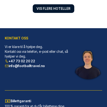
VIS FLERE HOTELLER
KONTAKT OSS
Vi er klare til å hjelpe deg.
Sorat Hotel Berlin
Kontakt oss via telefon, e-post eller chat, så
Sorat Hotel Berlin ligger i hj...
hjelper vi deg.
LES MER OM HOTELLET
+47 73 02 20 22
info@footballtravel.no
Billettgaranti
100 % garanti for at du får billettene dine.