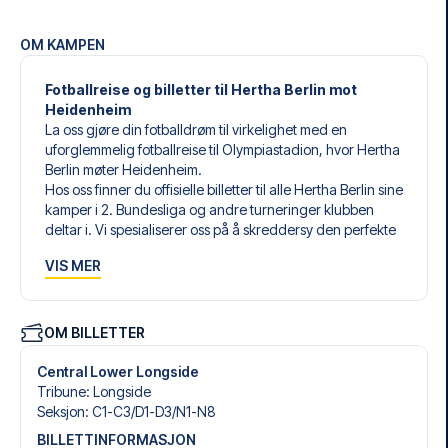
OM KAMPEN
Fotballreise og billetter til Hertha Berlin mot
Heidenheim
La oss gjøre din fotballdrøm til virkelighet med en
uforglemmelig fotballreise til Olympiastadion, hvor Hertha
Berlin møter Heidenheim.
Hos oss finner du offisielle billetter til alle Hertha Berlin sine
kamper i 2. Bundesliga og andre turneringer klubben
deltar i. Vi spesialiserer oss på å skreddersy den perfekte
fotballreisen som matcher dine individuelle ønsker og
VIS MER
behov.
Våre skreddersydde fotballreiser til Hertha Berlin er laget
for å gi deg en opplevelse du aldri vil glemme. Du setter
sammen din egen fotballpakke, tilpasset dine preferanser.
OM BILLETTER
Velg blant et bredt utvalg av fotballbilletter, nøye utvalgte
hoteller for enhver smak og budsjett, samt fleksible fly som
Central Lower Longside
passer deg best.
Tribune
:
Longside
Når du velger billettype, kan du se hvilken seksjon du skal
Seksjon
:
C1-C3/​D1-D3/​N1-N8
sitte i, og hva billetten inkluderer – spesielt hvis det er en
BILLETTINFORMASJON