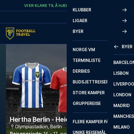
Skip to content
VI ER KLARE TIL Å HJELPE
RING
+47 73 02 20 22
KLUBBER
LIGAER
BYER
BYER
NORGE VM
TERMINLISTE
BARCELO
DERBIES
LISBON
BUDSJETTREISER
LIVERPO
STORE KAMPER
LONDON
GRUPPEREISE
MADRID
MANCHES
Hertha Berlin - Heidenheim
FLERE KAMPER PÅ ÉN REISE
Olympiastadion
,
Berlin
MILANO
UNIKE REISEMÅL
Reiseperiode
:
14. - 17. aug. 2026