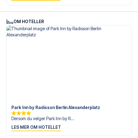
med personlig service både før og under reisen. Vi er
tilgjengelige på
+47 73 02 20 22
eller
her
dersom du
trenger hjelp til å bestille reisen.
OM HOTELLER
Er du klar for å oppleve Hertha Berlin på Olympiastadion
mot Heidenheim? Kontakt oss idag, og la oss hjelpe deg
med å realisere din fotballreisedrøm!
Park Inn by Radisson Berlin Alexanderplatz
Dersom du velger Park Inn by R...
LES MER OM HOTELLET