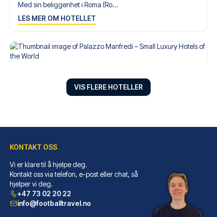
Med sin beliggenhet i Roma (Ro...
LES MER OM HOTELLET
VIS FLERE HOTELLER
KONTAKT OSS
Vi er klare til å hjelpe deg.
Palazzo Manfredi – Small Luxury Hotels of the World
Kontakt oss via telefon, e-post eller chat, så
hjelper vi deg.
Palazzo Manfredi – Small Luxur...
+47 73 02 20 22
LES MER OM HOTELLET
info@footballtravel.no