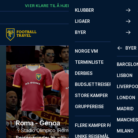
Skip to content
VI ER KLARE TIL Å HJELPE
RING
+47 73 02 20 22
KLUBBER
LIGAER
BYER
BYER
NORGE VM
TERMINLISTE
BARCELO
DERBIES
LISBON
BUDSJETTREISER
LIVERPO
STORE KAMPER
LONDON
GRUPPEREISE
MADRID
MANCHES
Roma - Genoa
FLERE KAMPER PÅ ÉN REISE
Stadio Olimpico (Roma)
,
Rome
MILANO
UNIKE REISEMÅL
Reiseperiode
:
16. - 19. okt. 2026