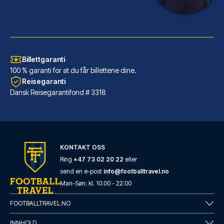
Billettgaranti
100 % garanti for at du får billettene dine.
Reisegaranti
Dansk Reisegarantifond # 3318
Flower Garden Hotel Rome
KONTAKT OSS
Flower Garden Hotel Rome i Rom...
Ring
+47 73 02 20 22
eller
send en e-post
info@footballtravel.no
LES MER OM HOTELLET
Man
-
Søn
: kl.
10:00
-
22:00
FOOTBALLTRAVEL.NO
INNHOLD