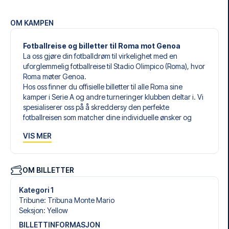
OM KAMPEN
Fotballreise og billetter til Roma mot Genoa
La oss gjøre din fotballdrøm til virkelighet med en
uforglemmelig fotballreise til Stadio Olimpico (Roma), hvor
Roma møter Genoa.
Hos oss finner du offisielle billetter til alle Roma sine
kamper i Serie A og andre turneringer klubben deltar i. Vi
spesialiserer oss på å skreddersy den perfekte
fotballreisen som matcher dine individuelle ønsker og
behov.
VIS MER
Våre skreddersydde fotballreiser til Roma er laget for å gi
deg en opplevelse du aldri vil glemme. Du setter sammen
din egen fotballpakke, tilpasset dine preferanser. Velg
blant et bredt utvalg av fotballbilletter, nøye utvalgte
OM BILLETTER
hoteller for enhver smak og budsjett, samt fleksible fly som
passer deg best.
Kategori 1
Når du velger billettype, kan du se hvilken seksjon du skal
Tribune
:
Tribuna Monte Mario
sitte i, og hva billetten inkluderer – spesielt hvis det er en
Seksjon
:
Yellow
hospitality-billett. En hospitality-billett gir deg mer enn
BILLETTINFORMASJON